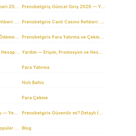
Prensbetgiris Mobil Giriş Rehberi 2026 — Hızlı ve Güvenli
Prensbetgiriş Güncel Giriş 2026 — Yeni Adres ve Rehber
Prensbetgiris Slot Oyunları Rehberi: 2026 İçin Tam Kılavuz
Prensbetgiris Canlı Casino Rehberi: 2026 Deneyimi ve Tüyolar
Prensbet İncelemesi: Lisans, Ödemeler ve Erişim Güvenliği
Prensbetgiris Para Yatırma ve Çekme Rehberi 2026
Prensbet Kayıt Rehberi 2026: Hesap Açma ve Giriş Adımları
Yardım — Erişim, Promosyon ve Hesap Soruları
Para Yatırma
Hızlı Bahis
Para Çekme
Prensbetgiris Deneme Bonusu — Yeni Üye Fırsatı
Prensbetgiris Güvenilir mi? Detaylı İnceleme
Prensbetgiris Oyunlar — En Popüler Oyun Kategorileri
Blog