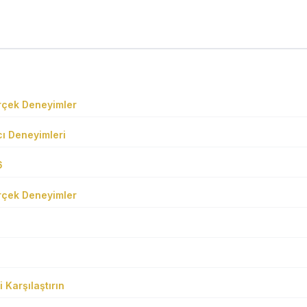
rçek Deneyimler
ı Deneyimleri
6
rçek Deneyimler
 Karşılaştırın