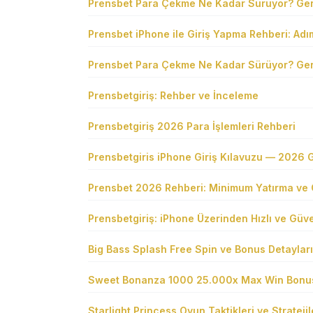
Prensbet Para Çekme Ne Kadar Sürüyor? Ge
Prensbet iPhone ile Giriş Yapma Rehberi: Ad
Prensbet Para Çekme Ne Kadar Sürüyor? Ger
Prensbetgiriş: Rehber ve İnceleme
Prensbetgiriş 2026 Para İşlemleri Rehberi
Prensbetgiris iPhone Giriş Kılavuzu — 2026 
Prensbet 2026 Rehberi: Minimum Yatırma ve Ç
Prensbetgiriş: iPhone Üzerinden Hızlı ve Güve
Big Bass Splash Free Spin ve Bonus Detaylar
Sweet Bonanza 1000 25.000x Max Win Bonus
Starlight Princess Oyun Taktikleri ve Stratejil