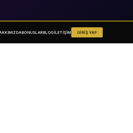
AKKIMIZDA
BONUSLAR
BLOG
İLETIŞIM
GIRIŞ YAP