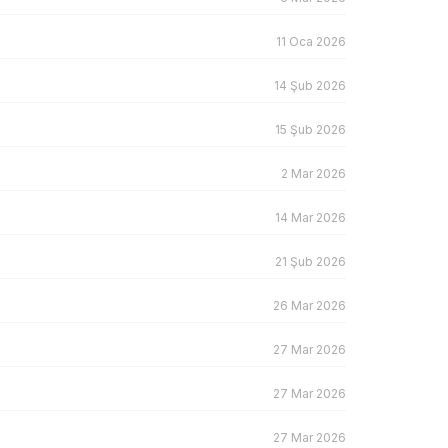
11 Oca 2026
14 Şub 2026
15 Şub 2026
2 Mar 2026
14 Mar 2026
21 Şub 2026
26 Mar 2026
27 Mar 2026
27 Mar 2026
27 Mar 2026