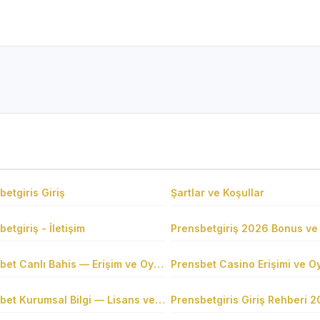
betgiris Giriş
Şartlar ve Koşullar
etgiriş - İletişim
Prensbet Canlı Bahis — Erişim ve Oyun Rehberi
Prensbet Kurumsal Bilgi — Lisans ve Erişim