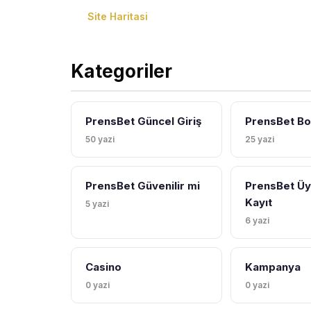
Site Haritasi
Kategoriler
PrensBet Güncel Giriş
PrensBet B
50
yazi
25
yazi
PrensBet Güvenilir mi
PrensBet Üy
Kayıt
5
yazi
6
yazi
Casino
Kampanya
0
yazi
0
yazi