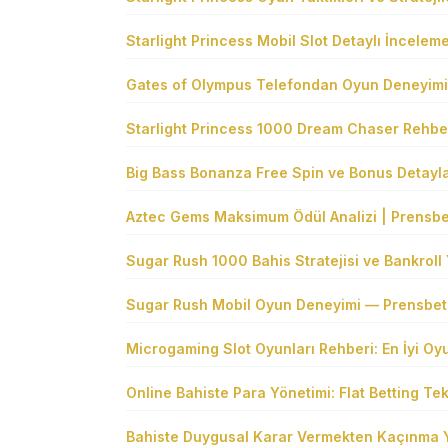
Starlight Princess Mobil Slot Detaylı İncelem
Gates of Olympus Telefondan Oyun Deneyimi 
Starlight Princess 1000 Dream Chaser Rehbe
Big Bass Bonanza Free Spin ve Bonus Detayla
Aztec Gems Maksimum Ödül Analizi | Prensbe
Sugar Rush 1000 Bahis Stratejisi ve Bankroll
Sugar Rush Mobil Oyun Deneyimi — Prensbet
Microgaming Slot Oyunları Rehberi: En İyi Oyu
Online Bahiste Para Yönetimi: Flat Betting Tek
Bahiste Duygusal Karar Vermekten Kaçınma Y