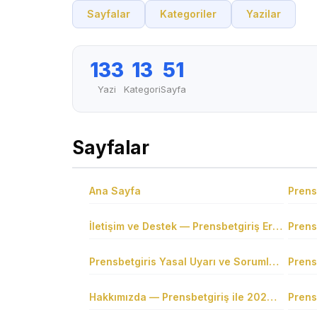
Sayfalar
Kategoriler
Yazilar
133
13
51
Yazi
Kategori
Sayfa
Sayfalar
Ana Sayfa
Prens
İletişim ve Destek — Prensbetgiriş Erişim Bilgilendirmesi
Prensb
Prensbetgiris Yasal Uyarı ve Sorumluluk Reddi
Hakkımızda — Prensbetgiriş ile 2026'da Kazancınızı Büyütün