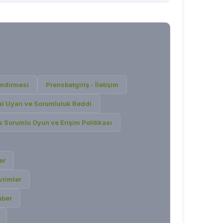
lendirmesi
Prensbetgiriş - İletişim
al Uyarı ve Sorumluluk Reddi
s Sorumlu Oyun ve Erişim Politikası
er
vrimler
hber