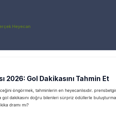
 Gerçek Heyecan
ı 2026: Gol Dakikasını Tahmin Et
eğini öngörmek, tahminlerin en heyecanlısıdır. prensbetgir
ol dakikasını doğru bilenleri sürpriz ödüllerle buluşturma
kika dramı mı?