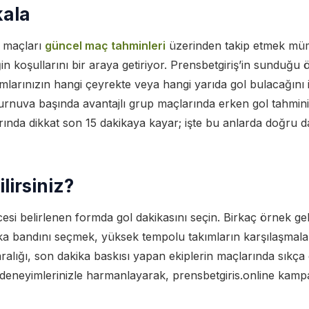
kala
 maçları
güncel maç tahminleri
üzerinden takip etmek m
ğin koşullarını bir araya getiriyor. Prensbetgiriş’in sunduğu
ımlarınızın hangi çeyrekte veya hangi yarıda gol bulacağını 
turnuva başında avantajlı grup maçlarında erken gol tahmin
rında dikkat son 15 dakikaya kayar; işte bu anlarda doğru d
ilirsiniz?
cesi belirlenen formda gol dakikasını seçin. Birkaç örnek ge
a bandını seçmek, yüksek tempolu takımların karşılaşmalar
lığı, son dakika baskısı yapan ekiplerin maçlarında sıkça 
ı deneyimlerinizle harmanlayarak, prensbetgiris.online kam