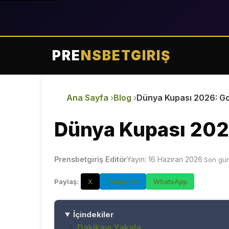
PRE
NSBETGIRIŞ
Ana Sayfa
Blog
Dünya Kupası 2026: Go
Dünya Kupası 2026
Yayın:
16 Haziran 2026
Prensbetgiriş
Editör
Son gü
Paylaş:
X
Telegram
WhatsApp
İçindekiler
Dakikayı Yakala