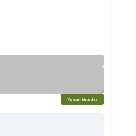
Yorum Gönder