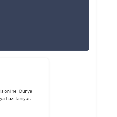
is.online, Dünya
ya hazırlanıyor.