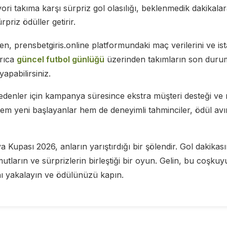
vori takıma karşı sürpriz gol olasılığı, beklenmedik dakikala
priz ödüller getirir.
en, prensbetgiris.online platformundaki maç verilerini ve ist
yrıca
güncel futbol günlüğü
üzerinden takımların son durum
yapabilirsiniz.
h edenler için kampanya süresince ekstra müşteri desteği ve 
em yeni başlayanlar hem de deneyimli tahminciler, ödül av
 Kupası 2026, anların yarıştırdığı bir şölendir. Gol dakikas
tların ve sürprizlerin birleştiği bir oyun. Gelin, bu coşkuy
nı yakalayın ve ödülünüzü kapın.