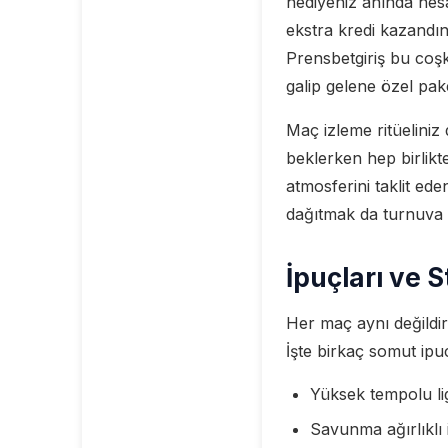
hediyeniz anında hesa
ekstra kredi kazandın
Prensbetgiriş bu coşk
galip gelene özel pa
Maç izleme ritüeliniz
beklerken hep birlikt
atmosferini taklit e
dağıtmak da turnuva h
İpuçları ve S
Her maç aynı değildir;
İşte birkaç somut ipu
Yüksek tempolu lig
Savunma ağırlıklı 