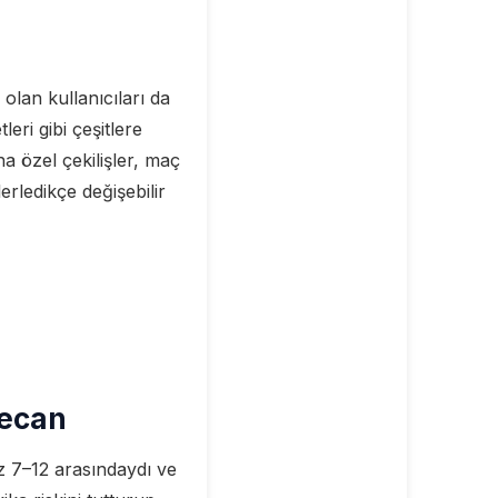
olan kullanıcıları da
leri gibi çeşitlere
na özel çekilişler, maç
erledikçe değişebilir
yecan
iz 7–12 arasındaydı ve