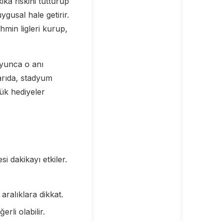
ka riskini tutturup
gusal hale getirir.
hmin ligleri kurup,
oyunca o anı
arıda, stadyum
ük hediyeler
i dakikayı etkiler.
aralıklara dikkat.
rli olabilir.