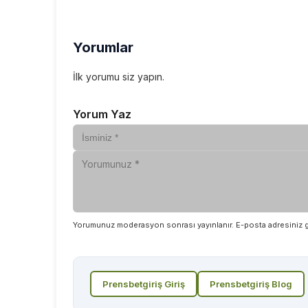
Yorumlar
İlk yorumu siz yapın.
Yorum Yaz
Yorumunuz moderasyon sonrası yayınlanır. E-posta adresiniz giz
Prensbetgiriş
Giriş
Prensbetgiriş
Blog