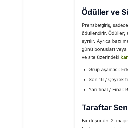
Ödüller ve S
Prensbetgiriş, sadece 
ödüllendirir. Ödüller;
ayrılır. Ayrıca bazı m
günü bonusları veya y
ve site üzerindeki
ka
Grup aşaması: Erke
Son 16 / Çeyrek fi
Yarı final / Final: 
Taraftar Sen
Bir düşünün: 2. maçın