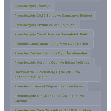
Prensbetgiriş - İletişim
Prensbetgiriş 2026 Bonus ve Kampanya Rehberi
Prensbetgiriş Gizlilik ve Veri Politikası
Prensbetgiris Yasal Uyarı ve Sorumluluk Reddi
Prensbet Canlı Bahis — Erişim ve Oyun Rehberi
Prensbet Casino Erişimi ve Oyun İncelemeleri
Prensbetgiris Sorumlu Oyun ve Erişim Politikası
Hakkımızda — Prensbetgiriş ile 2026'da
Kazancınızı Büyütün
Prensbet Kurumsal Bilgi — Lisans ve Erişim
Prensbetgiris Giriş Rehberi 2026 — Hızlı ve
Güvenli
Prensbetgiris Yeni Giriş Adresi 2026: Güncel ve