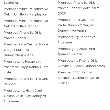
Stratejileri
Prensbet iPhone ile Giriş
Yapma Rehberi: Adım Adım
Prensbet Minimum Yatırım ve
2026
Çekim Limitlerini Karşılaştırın
Prensbet Para Çekme Ne
Prensbet Minimum Yatırım ve
Kadar Sürüyor? Gerçek
Çekim Limitleri Rehberi
Deneyim ve Analiz
Prensbet iPhone ile Giriş
Prensbetgiriş: Rehber ve
Yapma Rehberi
İnceleme
Prensbet Para Çekme Süresi:
Prensbetgiriş 2026 Para
Gerçek Kullanıcı
İşlemleri Rehberi
Deneyimleriyle Anal…
Prensbetgiris iPhone Giriş
Prensbetgiriş Hoşgeldin,
Kılavuzu — 2026 Güncellemesi
Yatırım ve Kayıp Bonusu Tam
Liste
Prensbet 2026 Rehberi:
Minimum Yatırma ve Çekim
Prensbet iPhone ile Hızlı Giriş
Limitleri
Rehberi
Prensbetgiriş: Hibrit Canlı
Casino ve In-Play Deneyimi
İncelemes…