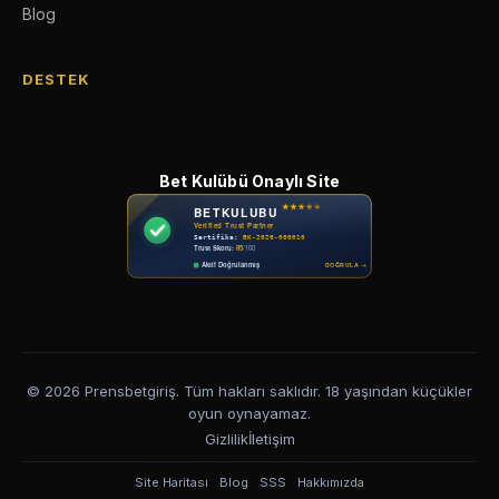
Blog
DESTEK
Bet Kulübü Onaylı Site
© 2026
Prensbetgiriş
. Tüm hakları saklıdır. 18 yaşından küçükler
oyun oynayamaz.
Gizlilik
İletişim
Site Haritası
Blog
SSS
Hakkımızda