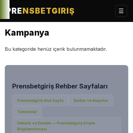
PRE
NSBETGIRIŞ
☰
Kampanya
Bu kategoride henüz içerik bulunmamaktadır.
Prensbetgiriş
Rehber Sayfaları
Prensbetgiriş
Ana Sayfa
Şartlar ve Koşullar
Tahminler
İletişim ve Destek — Prensbetgiriş Erişim
Bilgilendirmesi