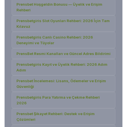
Prensbet Hoşgeldin Bonusu — Üyelik ve Erişim
Rehberi
Prensbetgiris Slot Oyunları Rehberi: 2026 İçin Tam
Kılavuz
Prensbetgiris Canlı Casino Rehberi: 2026
Deneyimi ve Tüyolar
PrensBet Resmi Kanalları ve Güncel Adres Bildirimi
Prensbetgiris Kayıt ve Üyelik Rehberi: 2026 Adım
Adım
Prensbet İncelemesi: Lisans, Ödemeler ve Erişim
Güvenliği
Prensbetgiris Para Yatırma ve Çekme Rehberi
2026
Prensbet Şikayet Rehberi: Destek ve Erişim
Çözümleri