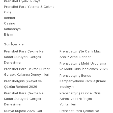
PrensBet Üyelik & Kayıt
PrensBet Para Yatırma & Çekme
Giriş
Rehber
Casino
Kampanya
Erişim
Son İçerikler
Prensbet Para Çekme Ne
Prensbetgiriş’te Canlı Maç
Kadar Sürüyor? Gerçek
Analiz Aracı Rehberi
Deneyimler
Prensbetgiriş Mobil Uygulama
Prensbet Para Çekme Süresi:
ve Mobil Giriş İncelemesi 2026
Gerçek Kullanıcı Deneyimleri
Prensbetgiriş Bonus
Prensbetgiriş Şikayet ve
Kampanyalarını Karşılaştırmalı
Çözüm Rehberi 2026
İnceleyin
Prensbet Para Çekme Ne
Prensbetgiriş Güncel Giriş
Kadar Sürüyor? Gerçek
Adresi ve Hızlı Erişim
Deneyimler
Yöntemleri
Dünya Kupası 2026: Gol
Prensbet Para Çekme Ne