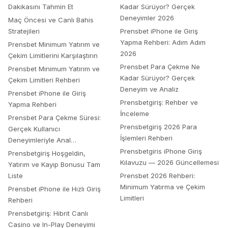
Dakikasını Tahmin Et
Kadar Sürüyor? Gerçek
Deneyimler 2026
Maç Öncesi ve Canlı Bahis
Stratejileri
Prensbet iPhone ile Giriş
Yapma Rehberi: Adım Adım
Prensbet Minimum Yatırım ve
2026
Çekim Limitlerini Karşılaştırın
Prensbet Para Çekme Ne
Prensbet Minimum Yatırım ve
Kadar Sürüyor? Gerçek
Çekim Limitleri Rehberi
Deneyim ve Analiz
Prensbet iPhone ile Giriş
Prensbetgiriş: Rehber ve
Yapma Rehberi
İnceleme
Prensbet Para Çekme Süresi:
Prensbetgiriş 2026 Para
Gerçek Kullanıcı
İşlemleri Rehberi
Deneyimleriyle Anal…
Prensbetgiris iPhone Giriş
Prensbetgiriş Hoşgeldin,
Kılavuzu — 2026 Güncellemesi
Yatırım ve Kayıp Bonusu Tam
Liste
Prensbet 2026 Rehberi:
Minimum Yatırma ve Çekim
Prensbet iPhone ile Hızlı Giriş
Limitleri
Rehberi
Prensbetgiriş: Hibrit Canlı
Casino ve In-Play Deneyimi