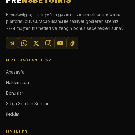
PRE
NSBETGIRIŞ
Prensbetgiriş
, Türkiye'nin güvenilir ve lisanslı online bahis
platformudur. Curaçao lisansı ile faaliyet gösteren sitemiz,
7/24 müşteri hizmetleri ve zengin bonus seçenekleri sunar.
HIZLI BAĞLANTILAR
Anasayfa
Hakkımızda
Bonuslar
Sıkça Sorulan Sorular
İletişim
ÜRÜNLER