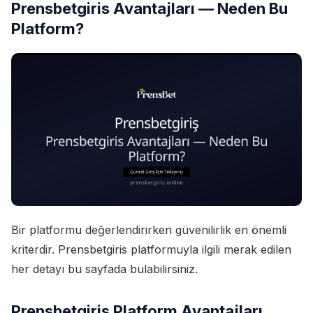
Prensbetgiris Avantajları — Neden Bu
Platform?
Bir platformu değerlendirirken güvenilirlik en önemli
kriterdir. Prensbetgiris platformuyla ilgili merak edilen
her detayı bu sayfada bulabilirsiniz.
Prensbetgiris Platform Avantajları