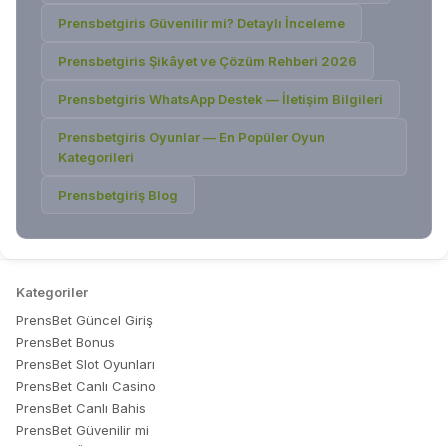
Prensbetgiris Güvenilir mi? Detaylı İnceleme
Prensbetgiris Şikâyet ve Çözüm Rehberi 2026
Prensbetgiris WhatsApp Destek — İletişim Bilgileri
Prensbetgiris Oyunlar — En Popüler Oyun
Kategorileri
Prensbetgiriş
Blog
Kategoriler
PrensBet Güncel Giriş
PrensBet Bonus
PrensBet Slot Oyunları
PrensBet Canlı Casino
PrensBet Canlı Bahis
PrensBet Güvenilir mi