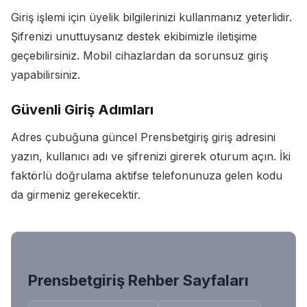
Giriş işlemi için üyelik bilgilerinizi kullanmanız yeterlidir.
Şifrenizi unuttuysanız destek ekibimizle iletişime
geçebilirsiniz. Mobil cihazlardan da sorunsuz giriş
yapabilirsiniz.
Güvenli Giriş Adımları
Adres çubuğuna güncel Prensbetgiriş giriş adresini
yazın, kullanıcı adı ve şifrenizi girerek oturum açın. İki
faktörlü doğrulama aktifse telefonunuza gelen kodu
da girmeniz gerekecektir.
Prensbetgiriş
Rehber Sayfaları