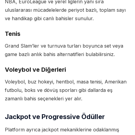
NBA, EuroLeague ve yerel liglerin yanı sıra
uluslararası mücadelelerde periyot bazlı, toplam sayı
ve handikap gibi canlı bahisler sunulur.
Tenis
Grand Slam’ler ve turnuva turları boyunca set veya
game bazlı anlık bahis alternatifleri bulabilirsiniz.
Voleybol ve Diğerleri
Voleybol, buz hokeyi, hentbol, masa tenisi, Amerikan
futbolu, boks ve dövüş sporları gibi dallarda eş
zamanlı bahis seçenekleri yer alır.
Jackpot ve Progressive Ödüller
Platform ayrıca jackpot mekaniklerine odaklanmış