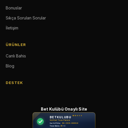
Bonuslar
Sıkça Sorulan Sorular
İletişim
ÜRÜNLER
Canlı Bahis
Blog
DESTEK
Bet Kulübü Onaylı Site