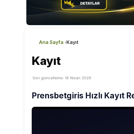
Ana Sayfa
Kayıt
Kayıt
Son güncelleme:
16 Nisan 2026
Prensbetgiris Hızlı Kayıt R