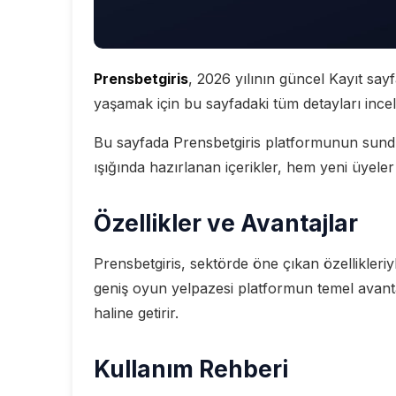
Prensbetgiris
, 2026 yılının güncel Kayıt say
yaşamak için bu sayfadaki tüm detayları incele
Bu sayfada Prensbetgiris platformunun sunduğu 
ışığında hazırlanan içerikler, hem yeni üyeler
Özellikler ve Avantajlar
Prensbetgiris, sektörde öne çıkan özellikleriyle
geniş oyun yelpazesi platformun temel avanta
haline getirir.
Kullanım Rehberi