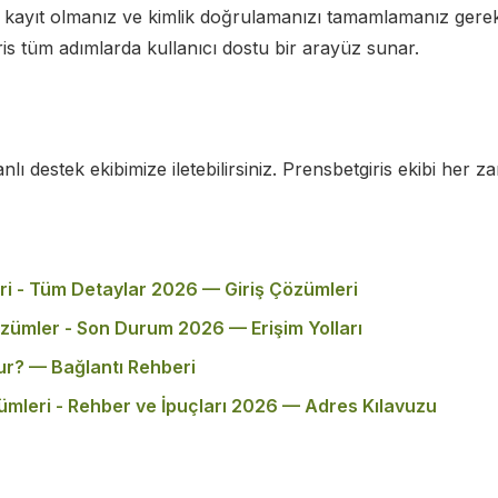
le kayıt olmanız ve kimlik doğrulamanızı tamamlamanız gerek
giris tüm adımlarda kullanıcı dostu bir arayüz sunar.
nlı destek ekibimize iletebilirsiniz. Prensbetgiris ekibi her 
eri - Tüm Detaylar 2026 — Giriş Çözümleri
Çözümler - Son Durum 2026 — Erişim Yolları
ur? — Bağlantı Rehberi
zümleri - Rehber ve İpuçları 2026 — Adres Kılavuzu