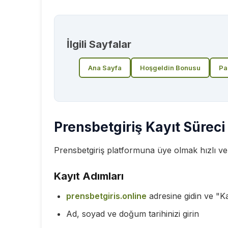
İlgili Sayfalar
Ana Sayfa
Hoşgeldin Bonusu
Pa
Prensbetgiriş Kayıt Süreci
Prensbetgiriş platformuna üye olmak hızlı ve g
Kayıt Adımları
prensbetgiris.online
adresine gidin ve "Ka
Ad, soyad ve doğum tarihinizi girin