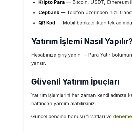
Kripto Para
— Bitcoin, USDT, Ethereum il
Cepbank
— Telefon üzerinden hızlı trans
QR Kod
— Mobil bankacılıktan tek adımda
Yatırım İşlemi Nasıl Yapılır
Hesabınıza giriş yapın → Para Yatır bölümün
yansır.
Güvenli Yatırım İpuçları
Yatırım işlemlerini her zaman kendi adınıza k
hattından yardım alabilirsiniz.
Güncel deneme bonusu fırsatları ve
deneme 