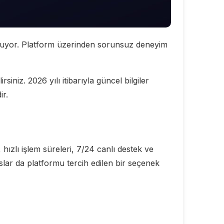
 sunuyor. Platform üzerinden sorunsuz deneyim
niz. 2026 yılı itibarıyla güncel bilgiler
ir.
, hızlı işlem süreleri, 7/24 canlı destek ve
lar da platformu tercih edilen bir seçenek