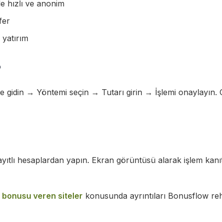
e hızlı ve anonim
fer
 yatırım
?
e gidin → Yöntemi seçin → Tutarı girin → İşlemi onaylayın.
ayıtlı hesaplardan yapın. Ekran görüntüsü alarak işlem kanı
bonusu veren siteler
konusunda ayrıntıları Bonusflow rehb