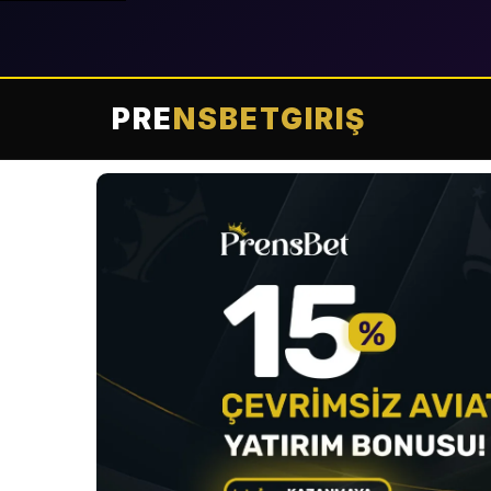
PRE
NSBETGIRIŞ