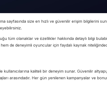
rma sayfasında size en hızlı ve güvenilir erişim bilgilerini
yebilirsiniz.
tüm olanaklar ve özellikler hakkında detaylı bilgi bulabilirsi
 hem de deneyimli oyuncular için faydalı kaynak niteliğinded
 kullanıcılarına kaliteli bir deneyim sunar. Güvenilir altyapı
jları arasındadır. Her gün yenilenen kampanyalar ve bonus