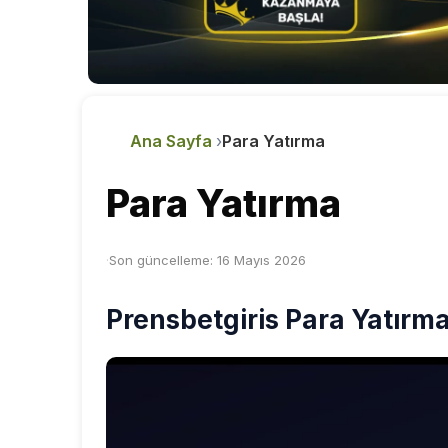
Ana Sayfa
Para Yatırma
Para Yatırma
Son güncelleme:
16 Mayıs 2026
Prensbetgiris Para Yatırm