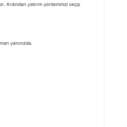
ir. Ardından yatırım yönteminizi seçip
zaman yanınızda.