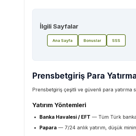
İlgili Sayfalar
Ana Sayfa
Bonuslar
SSS
Prensbetgiriş Para Yatırm
Prensbetgiriş çeşitli ve güvenli para yatırma
Yatırım Yöntemleri
Banka Havalesi / EFT
— Tüm Türk bankala
Papara
— 7/24 anlık yatırım, düşük minim