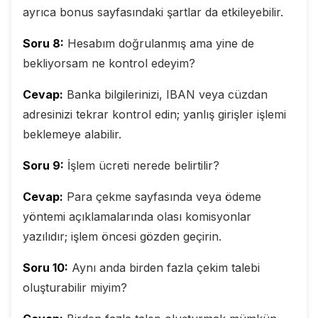
ayrıca bonus sayfasındaki şartlar da etkileyebilir.
Soru 8:
Hesabım doğrulanmış ama yine de
bekliyorsam ne kontrol edeyim?
Cevap:
Banka bilgilerinizi, IBAN veya cüzdan
adresinizi tekrar kontrol edin; yanlış girişler işlemi
beklemeye alabilir.
Soru 9:
İşlem ücreti nerede belirtilir?
Cevap:
Para çekme sayfasında veya ödeme
yöntemi açıklamalarında olası komisyonlar
yazılıdır; işlem öncesi gözden geçirin.
Soru 10:
Aynı anda birden fazla çekim talebi
oluşturabilir miyim?