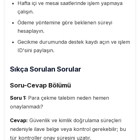
Hafta içi ve mesai saatlerinde işlem yapmaya
çalışın.
Ödeme yöntemine göre beklenen süreyi
hesaplayın.
Gecikme durumunda destek kaydı açın ve işlem
ID'sini paylaşın.
Sıkça Sorulan Sorular
Soru-Cevap Bölümü
Soru 1:
Para çekme talebim neden hemen
onaylanmadı?
Cevap:
Güvenlik ve kimlik doğrulama süreçleri
nedeniyle ilave belge veya kontrol gerekebilir; bu
tür kontroller onay süresini uzatır.