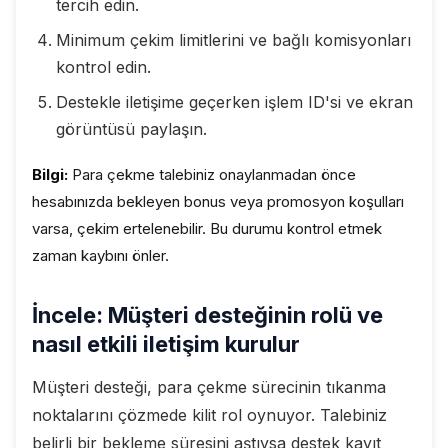
tercih edin.
Minimum çekim limitlerini ve bağlı komisyonları
kontrol edin.
Destekle iletişime geçerken işlem ID'si ve ekran
görüntüsü paylaşın.
Bilgi:
Para çekme talebiniz onaylanmadan önce
hesabınızda bekleyen bonus veya promosyon koşulları
varsa, çekim ertelenebilir. Bu durumu kontrol etmek
zaman kaybını önler.
İncele: Müşteri desteğinin rolü ve
nasıl etkili iletişim kurulur
Müşteri desteği, para çekme sürecinin tıkanma
noktalarını çözmede kilit rol oynuyor. Talebiniz
belirli bir bekleme süresini aştıysa destek kayıt