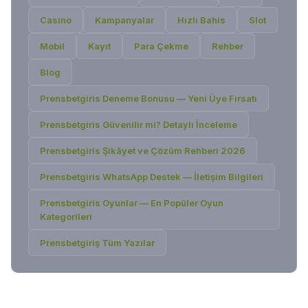
Casino
Kampanyalar
Hızlı Bahis
Slot
Mobil
Kayıt
Para Çekme
Rehber
Blog
Prensbetgiris Deneme Bonusu — Yeni Üye Fırsatı
Prensbetgiris Güvenilir mi? Detaylı İnceleme
Prensbetgiris Şikâyet ve Çözüm Rehberi 2026
Prensbetgiris WhatsApp Destek — İletişim Bilgileri
Prensbetgiris Oyunlar — En Popüler Oyun
Kategorileri
Prensbetgiriş
Tüm Yazılar