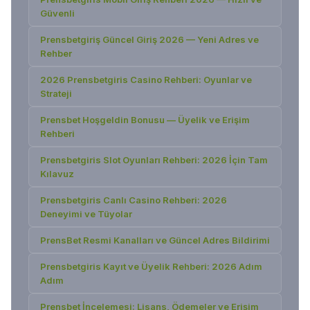
Güvenli
Prensbetgiriş Güncel Giriş 2026 — Yeni Adres ve
Rehber
2026 Prensbetgiris Casino Rehberi: Oyunlar ve
Strateji
Prensbet Hoşgeldin Bonusu — Üyelik ve Erişim
Rehberi
Prensbetgiris Slot Oyunları Rehberi: 2026 İçin Tam
Kılavuz
Prensbetgiris Canlı Casino Rehberi: 2026
Deneyimi ve Tüyolar
PrensBet Resmi Kanalları ve Güncel Adres Bildirimi
Prensbetgiris Kayıt ve Üyelik Rehberi: 2026 Adım
Adım
Prensbet İncelemesi: Lisans, Ödemeler ve Erişim