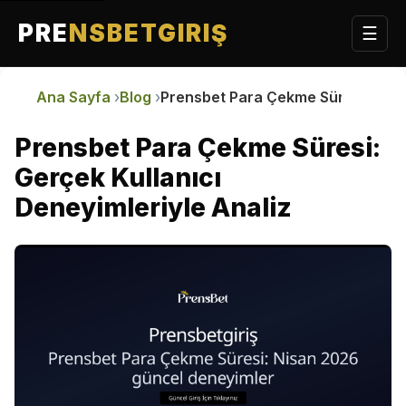
PRE
NSBETGIRIŞ
☰
Ana Sayfa
Blog
Prensbet Para Çekme Süresi: Gerçe
Prensbet Para Çekme Süresi:
Gerçek Kullanıcı
Deneyimleriyle Analiz