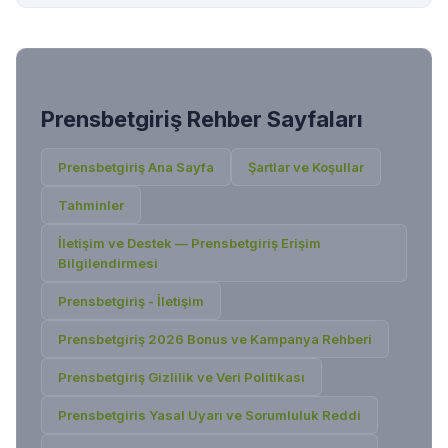
Prensbetgiriş
Rehber Sayfaları
Prensbetgiriş
Ana Sayfa
Şartlar ve Koşullar
Tahminler
İletişim ve Destek — Prensbetgiriş Erişim
Bilgilendirmesi
Prensbetgiriş - İletişim
Prensbetgiriş 2026 Bonus ve Kampanya Rehberi
Prensbetgiriş Gizlilik ve Veri Politikası
Prensbetgiris Yasal Uyarı ve Sorumluluk Reddi