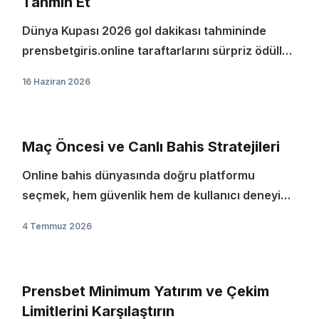
Tahmin Et
Dünya Kupası 2026 gol dakikası tahmininde
prensbetgiris.online taraftarlarını sürpriz ödüller
bekliyor.
16 Haziran 2026
Maç Öncesi ve Canlı Bahis Stratejileri
Online bahis dünyasında doğru platformu
seçmek, hem güvenlik hem de kullanıcı deneyimi
açısından kritik bir adımdır. Kullanıcıların aradığı
4 Temmuz 2026
temel özellikler arasında sağlam altyapı, hızlı
ödeme…
Prensbet Minimum Yatırım ve Çekim
Limitlerini Karşılaştırın