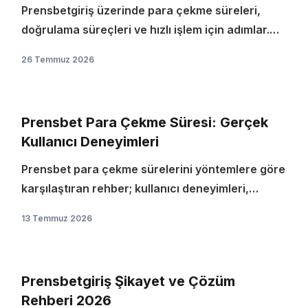
Prensbetgiriş üzerinde para çekme süreleri,
doğrulama süreçleri ve hızlı işlem için adımlar.
Gerçek kullanıcı deneyimleriyle karşılaştırmalı
26 Temmuz 2026
rehber.
Prensbet Para Çekme Süresi: Gerçek
Kullanıcı Deneyimleri
Prensbet para çekme sürelerini yöntemlere göre
karşılaştıran rehber; kullanıcı deneyimleri,
hızlandırma önerileri ve adım adım işlem listesi.
13 Temmuz 2026
Prensbetgiriş Şikayet ve Çözüm
Rehberi 2026