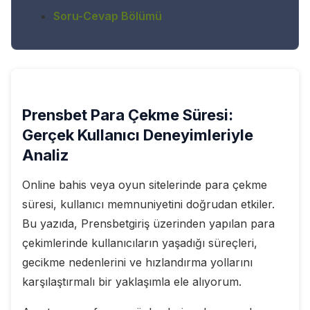
Soru-Cevap Bölümü
Prensbet Para Çekme Süresi:
Gerçek Kullanıcı Deneyimleriyle
Analiz
Online bahis veya oyun sitelerinde para çekme
süresi, kullanıcı memnuniyetini doğrudan etkiler.
Bu yazıda, Prensbetgiriş üzerinden yapılan para
çekimlerinde kullanıcıların yaşadığı süreçleri,
gecikme nedenlerini ve hızlandırma yollarını
karşılaştırmalı bir yaklaşımla ele alıyorum.