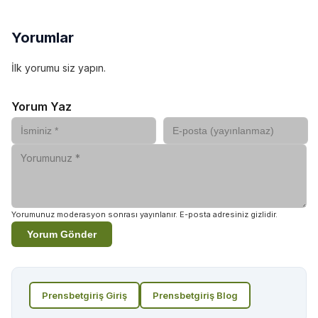
Yorumlar
İlk yorumu siz yapın.
Yorum Yaz
Yorumunuz moderasyon sonrası yayınlanır. E-posta adresiniz gizlidir.
Yorum Gönder
Prensbetgiriş
Giriş
Prensbetgiriş
Blog