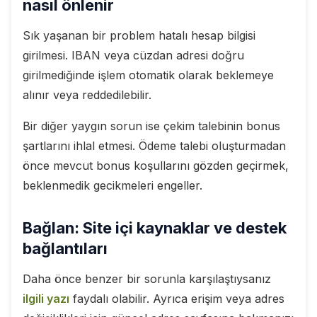
nasıl önlenir
Sık yaşanan bir problem hatalı hesap bilgisi
girilmesi. IBAN veya cüzdan adresi doğru
girilmediğinde işlem otomatik olarak beklemeye
alınır veya reddedilebilir.
Bir diğer yaygın sorun ise çekim talebinin bonus
şartlarını ihlal etmesi. Ödeme talebi oluşturmadan
önce mevcut bonus koşullarını gözden geçirmek,
beklenmedik gecikmeleri engeller.
Bağlan: Site içi kaynaklar ve destek
bağlantıları
Daha önce benzer bir sorunla karşılaştıysanız
ilgili yazı
faydalı olabilir. Ayrıca erişim veya adres