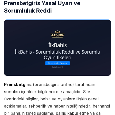
Prensbetgiris Yasal Uyarı ve
Sorumluluk Reddi
Prensbetgiris
(prensbetgiris.online) tarafından
sunulan içerikler bilgilendirme amaçlıdır. Site
üzerindeki bilgiler, bahis ve oyunlara ilişkin genel
açıklamalar, rehberlik ve haber niteliğindedir; herhangi
bir bahis hizmeti sağlama, bahis kabul etme ya da