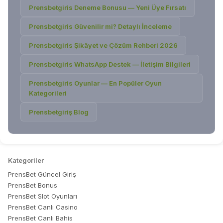
Prensbetgiris Deneme Bonusu — Yeni Üye Fırsatı
Prensbetgiris Güvenilir mi? Detaylı İnceleme
Prensbetgiris Şikâyet ve Çözüm Rehberi 2026
Prensbetgiris WhatsApp Destek — İletişim Bilgileri
Prensbetgiris Oyunlar — En Popüler Oyun
Kategorileri
Prensbetgiriş
Blog
Kategoriler
PrensBet Güncel Giriş
PrensBet Bonus
PrensBet Slot Oyunları
PrensBet Canlı Casino
PrensBet Canlı Bahis