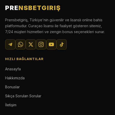
PRE
NSBETGIRIŞ
Prensbetgiriş
, Türkiye'nin güvenilir ve lisanslı online bahis
platformudur. Curaçao lisansı ile faaliyet gösteren sitemiz,
7/24 müşteri hizmetleri ve zengin bonus seçenekleri sunar.
HIZLI BAĞLANTILAR
Anasayfa
Hakkımızda
Bonuslar
Sıkça Sorulan Sorular
İletişim