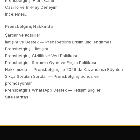
Prensbetgiriş: Hibrit Canlı
Casino ve In-Play Deneyimi
İncelemes…
Prensbetgiriş
Hakkında
Şartlar ve Koşullar
İletişim ve Destek — Prensbetgiriş Erişim Bilgilendirmesi
Prensbetgiriş - İletişim
Prensbetgiriş Gizlilik ve Veri Politikası
Prensbetgiris Sorumlu Oyun ve Erişim Politikası
Hakkımızda — Prensbetgiriş ile 2026'da Kazancınızı Büyütün
Sıkça Sorulan Sorular — Prensbetgiriş bonus ve
promosyonlar
Prensbetgiris WhatsApp Destek — İletişim Bilgileri
Site Haritası