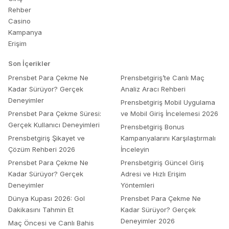
Rehber
Casino
Kampanya
Erişim
Son İçerikler
Prensbet Para Çekme Ne
Prensbetgiriş’te Canlı Maç
Kadar Sürüyor? Gerçek
Analiz Aracı Rehberi
Deneyimler
Prensbetgiriş Mobil Uygulama
Prensbet Para Çekme Süresi:
ve Mobil Giriş İncelemesi 2026
Gerçek Kullanıcı Deneyimleri
Prensbetgiriş Bonus
Prensbetgiriş Şikayet ve
Kampanyalarını Karşılaştırmalı
Çözüm Rehberi 2026
İnceleyin
Prensbet Para Çekme Ne
Prensbetgiriş Güncel Giriş
Kadar Sürüyor? Gerçek
Adresi ve Hızlı Erişim
Deneyimler
Yöntemleri
Dünya Kupası 2026: Gol
Prensbet Para Çekme Ne
Dakikasını Tahmin Et
Kadar Sürüyor? Gerçek
Deneyimler 2026
Maç Öncesi ve Canlı Bahis