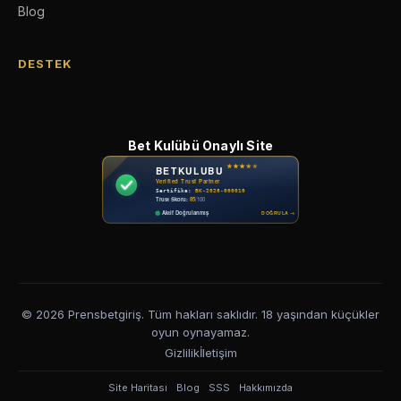
Blog
DESTEK
Bet Kulübü Onaylı Site
© 2026
Prensbetgiriş
. Tüm hakları saklıdır. 18 yaşından küçükler
oyun oynayamaz.
Gizlilik
İletişim
Site Haritası
Blog
SSS
Hakkımızda