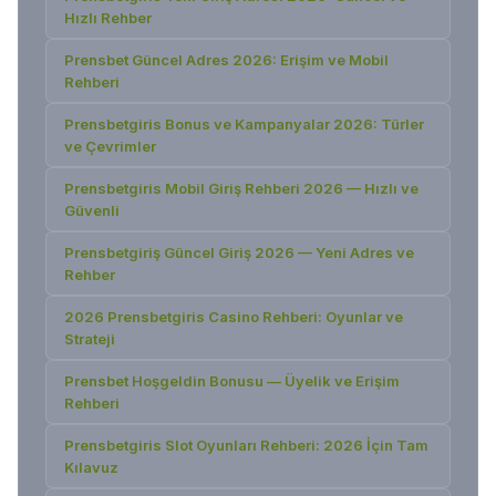
Hızlı Rehber
Prensbet Güncel Adres 2026: Erişim ve Mobil
Rehberi
Prensbetgiris Bonus ve Kampanyalar 2026: Türler
ve Çevrimler
Prensbetgiris Mobil Giriş Rehberi 2026 — Hızlı ve
Güvenli
Prensbetgiriş Güncel Giriş 2026 — Yeni Adres ve
Rehber
2026 Prensbetgiris Casino Rehberi: Oyunlar ve
Strateji
Prensbet Hoşgeldin Bonusu — Üyelik ve Erişim
Rehberi
Prensbetgiris Slot Oyunları Rehberi: 2026 İçin Tam
Kılavuz