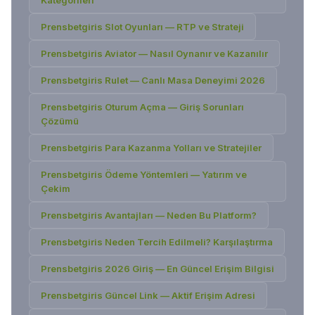
Kategorileri
Prensbetgiris Slot Oyunları — RTP ve Strateji
Prensbetgiris Aviator — Nasıl Oynanır ve Kazanılır
Prensbetgiris Rulet — Canlı Masa Deneyimi 2026
Prensbetgiris Oturum Açma — Giriş Sorunları
Çözümü
Prensbetgiris Para Kazanma Yolları ve Stratejiler
Prensbetgiris Ödeme Yöntemleri — Yatırım ve
Çekim
Prensbetgiris Avantajları — Neden Bu Platform?
Prensbetgiris Neden Tercih Edilmeli? Karşılaştırma
Prensbetgiris 2026 Giriş — En Güncel Erişim Bilgisi
Prensbetgiris Güncel Link — Aktif Erişim Adresi