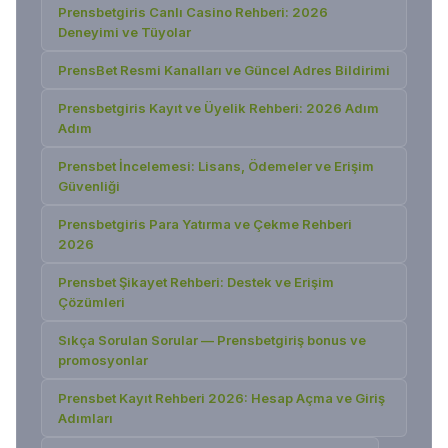
Prensbetgiris Canlı Casino Rehberi: 2026
Deneyimi ve Tüyolar
PrensBet Resmi Kanalları ve Güncel Adres Bildirimi
Prensbetgiris Kayıt ve Üyelik Rehberi: 2026 Adım
Adım
Prensbet İncelemesi: Lisans, Ödemeler ve Erişim
Güvenliği
Prensbetgiris Para Yatırma ve Çekme Rehberi
2026
Prensbet Şikayet Rehberi: Destek ve Erişim
Çözümleri
Sıkça Sorulan Sorular — Prensbetgiriş bonus ve
promosyonlar
Prensbet Kayıt Rehberi 2026: Hesap Açma ve Giriş
Adımları