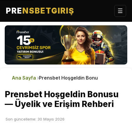
PRE
NSBETGIRIŞ
☰
Ana Sayfa
Prensbet Hoşgeldin Bonusu — Üyelik ve 
Prensbet Hoşgeldin Bonusu
— Üyelik ve Erişim Rehberi
Son güncelleme:
30 Mayıs 2026