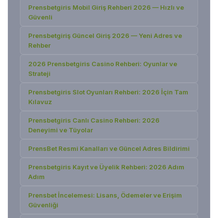
Prensbetgiris Mobil Giriş Rehberi 2026 — Hızlı ve
Güvenli
Prensbetgiriş Güncel Giriş 2026 — Yeni Adres ve
Rehber
2026 Prensbetgiris Casino Rehberi: Oyunlar ve
Strateji
Prensbetgiris Slot Oyunları Rehberi: 2026 İçin Tam
Kılavuz
Prensbetgiris Canlı Casino Rehberi: 2026
Deneyimi ve Tüyolar
PrensBet Resmi Kanalları ve Güncel Adres Bildirimi
Prensbetgiris Kayıt ve Üyelik Rehberi: 2026 Adım
Adım
Prensbet İncelemesi: Lisans, Ödemeler ve Erişim
Güvenliği