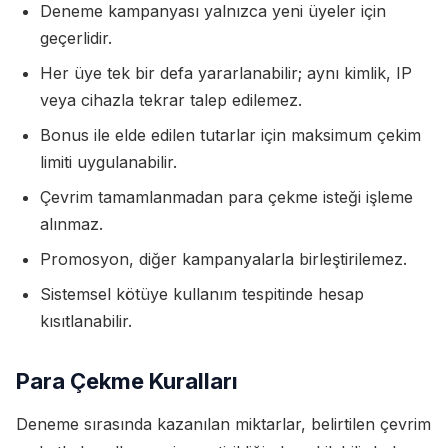
Deneme kampanyası yalnızca yeni üyeler için
geçerlidir.
Her üye tek bir defa yararlanabilir; aynı kimlik, IP
veya cihazla tekrar talep edilemez.
Bonus ile elde edilen tutarlar için maksimum çekim
limiti uygulanabilir.
Çevrim tamamlanmadan para çekme isteği işleme
alınmaz.
Promosyon, diğer kampanyalarla birleştirilemez.
Sistemsel kötüye kullanım tespitinde hesap
kısıtlanabilir.
Para Çekme Kuralları
Deneme sırasında kazanılan miktarlar, belirtilen çevrim