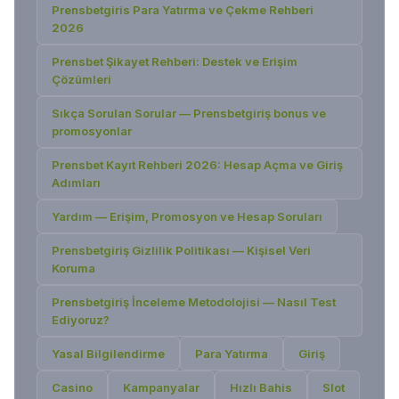
Prensbetgiris Para Yatırma ve Çekme Rehberi
2026
Prensbet Şikayet Rehberi: Destek ve Erişim
Çözümleri
Sıkça Sorulan Sorular — Prensbetgiriş bonus ve
promosyonlar
Prensbet Kayıt Rehberi 2026: Hesap Açma ve Giriş
Adımları
Yardım — Erişim, Promosyon ve Hesap Soruları
Prensbetgiriş Gizlilik Politikası — Kişisel Veri
Koruma
Prensbetgiriş İnceleme Metodolojisi — Nasıl Test
Ediyoruz?
Yasal Bilgilendirme
Para Yatırma
Giriş
Casino
Kampanyalar
Hızlı Bahis
Slot