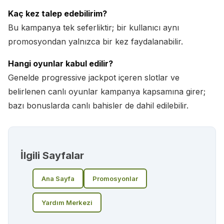
Kaç kez talep edebilirim?
Bu kampanya tek seferliktir; bir kullanıcı aynı
promosyondan yalnızca bir kez faydalanabilir.
Hangi oyunlar kabul edilir?
Genelde progressive jackpot içeren slotlar ve
belirlenen canlı oyunlar kampanya kapsamına girer;
bazı bonuslarda canlı bahisler de dahil edilebilir.
İlgili Sayfalar
Ana Sayfa
Promosyonlar
Yardım Merkezi