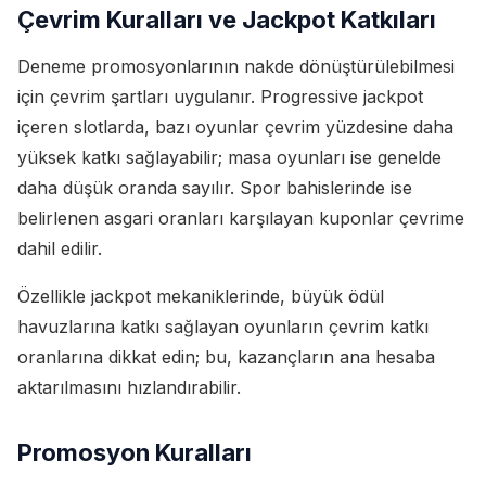
Çevrim Kuralları ve Jackpot Katkıları
Deneme promosyonlarının nakde dönüştürülebilmesi
için çevrim şartları uygulanır. Progressive jackpot
içeren slotlarda, bazı oyunlar çevrim yüzdesine daha
yüksek katkı sağlayabilir; masa oyunları ise genelde
daha düşük oranda sayılır. Spor bahislerinde ise
belirlenen asgari oranları karşılayan kuponlar çevrime
dahil edilir.
Özellikle jackpot mekaniklerinde, büyük ödül
havuzlarına katkı sağlayan oyunların çevrim katkı
oranlarına dikkat edin; bu, kazançların ana hesaba
aktarılmasını hızlandırabilir.
Promosyon Kuralları