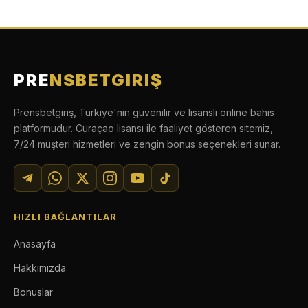
PRE
NSBETGIRIŞ
Prensbetgiriş
, Türkiye'nin güvenilir ve lisanslı online bahis
platformudur. Curaçao lisansı ile faaliyet gösteren sitemiz,
7/24 müşteri hizmetleri ve zengin bonus seçenekleri sunar.
HIZLI BAĞLANTILAR
Anasayfa
Hakkımızda
Bonuslar