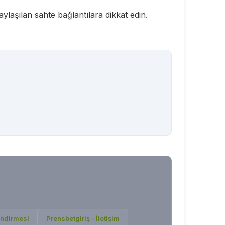
laşılan sahte bağlantılara dikkat edin.
lendirmesi
Prensbetgiriş - İletişim