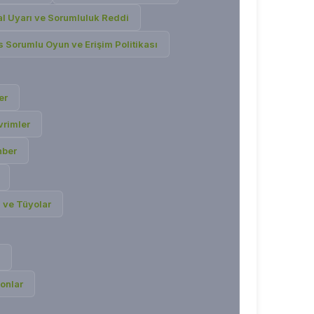
al Uyarı ve Sorumluluk Reddi
s Sorumlu Oyun ve Erişim Politikası
er
vrimler
hber
 ve Tüyolar
onlar