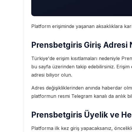
Platform erişiminde yaşanan aksaklıklara karşı 
Prensbetgiris Giriş Adresi
Türkiye'de erişim kısıtlamaları nedeniyle Pre
bu sayfa üzerinden takip edebilirsiniz. Eriş
adresi biliyor olun.
Adres değişikliklerinden anında haberdar olm
platformun resmi Telegram kanalı da anlık bil
Prensbetgiris Üyelik ve He
Platforma ilk kez giriş yapacaksanız, öncelik