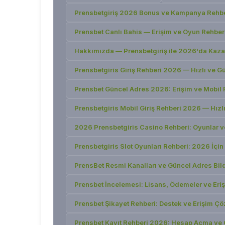
Prensbetgiriş 2026 Bonus ve Kampanya Rehbe
Prensbet Canlı Bahis — Erişim ve Oyun Rehber
Hakkımızda — Prensbetgiriş ile 2026'da Kaza
Prensbetgiris Giriş Rehberi 2026 — Hızlı ve G
Prensbet Güncel Adres 2026: Erişim ve Mobil 
Prensbetgiris Mobil Giriş Rehberi 2026 — Hızl
2026 Prensbetgiris Casino Rehberi: Oyunlar ve
Prensbetgiris Slot Oyunları Rehberi: 2026 İçi
PrensBet Resmi Kanalları ve Güncel Adres Bild
Prensbet İncelemesi: Lisans, Ödemeler ve Eri
Prensbet Şikayet Rehberi: Destek ve Erişim Çö
Prensbet Kayıt Rehberi 2026: Hesap Açma ve G