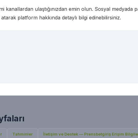
i kanallardan ulaştığınızdan emin olun. Sosyal medyada pay
atarak platform hakkında detaylı bilgi edinebilirsiniz.
faları
r
Tahminler
İletişim ve Destek — Prensbetgiriş Erişim Bilgi