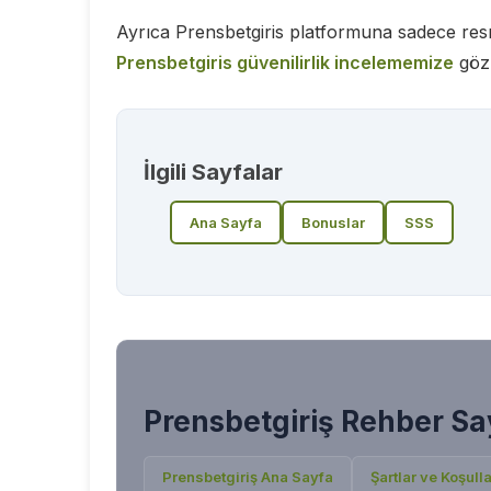
Ayrıca Prensbetgiris platformuna sadece resm
Prensbetgiris güvenilirlik incelememize
göz 
İlgili Sayfalar
Ana Sayfa
Bonuslar
SSS
Prensbetgiriş
Rehber Say
Prensbetgiriş
Ana Sayfa
Şartlar ve Koşulla