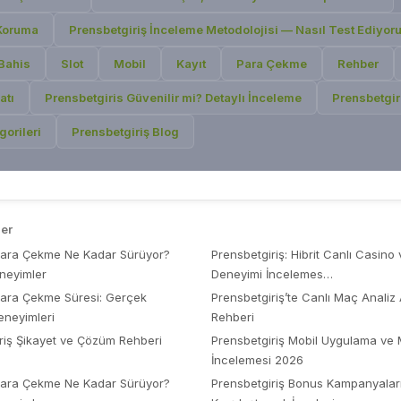
 Koruma
Prensbetgiriş İnceleme Metodolojisi — Nasıl Test Ediyor
 Bahis
Slot
Mobil
Kayıt
Para Çekme
Rehber
atı
Prensbetgiris Güvenilir mi? Detaylı İnceleme
Prensbetgir
orileri
Prensbetgiriş
Blog
ler
Para Çekme Ne Kadar Sürüyor?
Prensbetgiriş: Hibrit Canlı Casino 
neyimler
Deneyimi İncelemes…
Para Çekme Süresi: Gerçek
Prensbetgiriş’te Canlı Maç Analiz 
eneyimleri
Rehberi
riş Şikayet ve Çözüm Rehberi
Prensbetgiriş Mobil Uygulama ve M
İncelemesi 2026
Para Çekme Ne Kadar Sürüyor?
Prensbetgiriş Bonus Kampanyaları