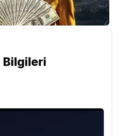
Bilgileri