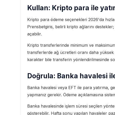
Kullan: Kripto para ile yatı
Kripto para ödeme seçenekleri 2026'da hızla p
Prensbetgiris, belirli kripto ağlarını destekl
açabilir.
Kripto transferlerinde minimum ve maksimum lim
transferlerde ağ ücretleri oranı daha yüksek 
karakter bile transferin yönlendirilmesinde so
Doğrula: Banka havalesi i
Banka havalesi veya EFT ile para yatırma, gel
yapmanız gerekir. Ödeme açıklamasına sistemi
Banka havalesinde işlem süresi seçilen yönte
gösterebilir. Hafta sonu yapılan havaleler paz