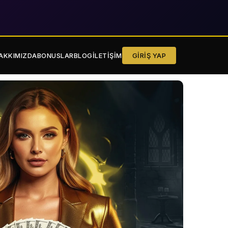
AKKIMIZDA
BONUSLAR
BLOG
İLETIŞIM
GIRIŞ YAP