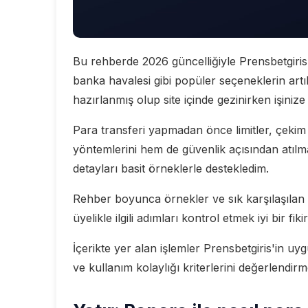
Bu rehberde 2026 güncelliğiyle Prensbetgiri
banka havalesi gibi popüler seçeneklerin artıl
hazırlanmış olup site içinde gezinirken işinize
Para transferi yapmadan önce limitler, çekim 
yöntemlerini hem de güvenlik açısından atılmas
detayları basit örneklerle destekledim.
Rehber boyunca örnekler ve sık karşılaşılan s
üyelikle ilgili adımları kontrol etmek iyi bir fi
İçerikte yer alan işlemler Prensbetgiris'in u
ve kullanım kolaylığı kriterlerini değerlendirm