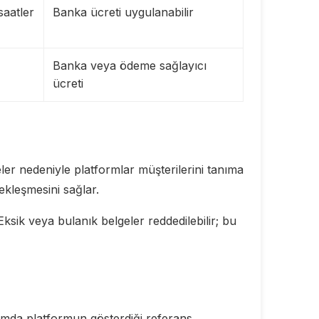
saatler
Banka ücreti uygulanabilir
Banka veya ödeme sağlayıcı
ücreti
er nedeniyle platformlar müşterilerini tanıma
ekleşmesini sağlar.
sik veya bulanık belgeler reddedilebilir; bu
ımda platformun gösterdiği referans