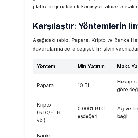
platform genelde ek komisyon almaz ancak ö
Karşılaştır: Yöntemlerin li
Aşağıdaki tablo, Papara, Kripto ve Banka Hav
duyurularına göre değişebilir; işlem yapmada
Yöntem
Min Yatırım
Maks Yat
Hesap d
Papara
10 TL
göre deği
Kripto
0.0001 BTC
Ağ ve hes
(BTC/ETH
eşdeğeri
bağlı
vb.)
Banka