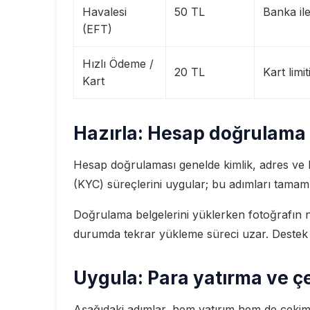
Havalesi
50 TL
Banka ile 
(EFT)
Hızlı Ödeme /
20 TL
Kart limi
Kart
Hazırla: Hesap doğrulama 
Hesap doğrulaması genelde kimlik, adres ve b
(KYC) süreçlerini uygular; bu adımları tamam
Doğrulama belgelerini yüklerken fotoğrafın ne
durumda tekrar yükleme süreci uzar. Destek
Uygula: Para yatırma ve 
Aşağıdaki adımlar, hem yatırım hem de çekim