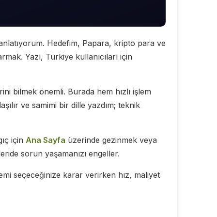
anlatıyorum. Hedefim, Papara, kripto para ve
rmak. Yazı, Türkiye kullanıcıları için
rini bilmek önemli. Burada hem hızlı işlem
şılır ve samimi bir dille yazdım; teknik
gıç için
Ana Sayfa
üzerinde gezinmek veya
k ileride sorun yaşamanızı engeller.
emi seçeceğinize karar verirken hız, maliyet