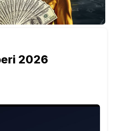
beri 2026