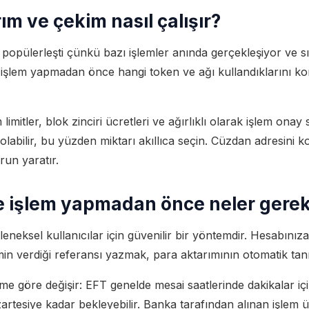
rım ve çekim nasıl çalışır?
opülerleşti çünkü bazı işlemler anında gerçekleşiyor ve sın
er; işlem yapmadan önce hangi token ve ağı kullandıklarını ko
itler, blok zinciri ücretleri ve ağırlıklı olarak işlem onay
olabilir, bu yüzden miktarı akıllıca seçin. Cüzdan adresini k
run yaratır.
le işlem yapmadan önce neler gerek
eneksel kullanıcılar için güvenilir bir yöntemdir. Hesabınıza
n verdiği referansı yazmak, para aktarımının otomatik tanı
me göre değişir: EFT genelde mesai saatlerinde dakikalar iç
artesiye kadar bekleyebilir. Banka tarafından alınan işlem üc