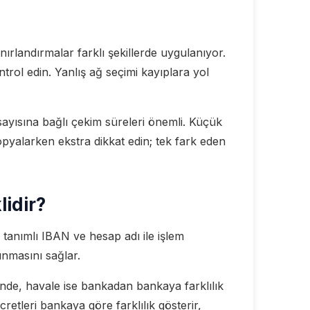
ırlandırmalar farklı şekillerde uygulanıyor.
ntrol edin. Yanlış ağ seçimi kayıplara yol
 sayısına bağlı çekim süreleri önemli. Küçük
opyalarken ekstra dikkat edin; tek fark eden
lidir?
 tanımlı IBAN ve hesap adı ile işlem
nmasını sağlar.
inde, havale ise bankadan bankaya farklılık
retleri bankaya göre farklılık gösterir,