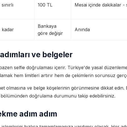
sınırlı
100 TL
Mesai içinde dakikalar - 
Bankaya
ti kadar
Anında
göre değişir
adımları ve belgeler
azen selfie doğrulaması içerir. Türkiye'de yasal düzenlemel
lamak hem limitleri artırır hem de çekimlerin sorunsuz gerç
t olmasına ve belge köşelerinin görünmesine dikkat edin. Ek
 bölümünden doğrulama durumunu takip edebilirsiniz.
çekme adım adım
 işlemlerini hızlıca tamamlamanıza yardımcı olacak. Her ad