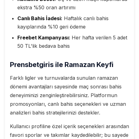
ekstra %50 oran artırımı
Canlı Bahis İadesi:
Haftalık canlı bahis
kayıplarında %10 geri ödeme
Freebet Kampanyası:
Her hafta verilen 5 adet
50 TL'lik bedava bahis
Prensbetgiris ile Ramazan Keyfi
Farklı ligler ve turnuvalarda sunulan ramazan
dönemi avantajları sayesinde maç sonrası bahis
deneyiminizi zenginleştirebilirsiniz. Platformun
promosyonları, canlı bahis seçenekleri ve uzman
analizleri bahis stratejilerinizi destekler.
Kullanıcı profiline özel içerik seçenekleri arasından
favori sporlar ve takımlar kaydedilebilir; bu sayede