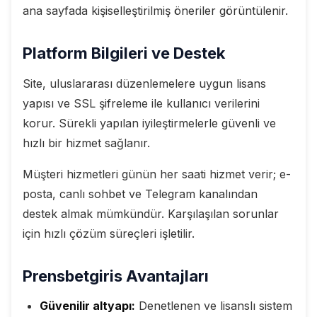
ana sayfada kişiselleştirilmiş öneriler görüntülenir.
Platform Bilgileri ve Destek
Site, uluslararası düzenlemelere uygun lisans
yapısı ve SSL şifreleme ile kullanıcı verilerini
korur. Sürekli yapılan iyileştirmelerle güvenli ve
hızlı bir hizmet sağlanır.
Müşteri hizmetleri günün her saati hizmet verir; e-
posta, canlı sohbet ve Telegram kanalından
destek almak mümkündür. Karşılaşılan sorunlar
için hızlı çözüm süreçleri işletilir.
Prensbetgiris Avantajları
Güvenilir altyapı:
Denetlenen ve lisanslı sistem