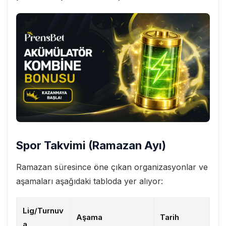
Spor Takvimi (Ramazan Ayı)
Ramazan süresince öne çıkan organizasyonlar ve
aşamaları aşağıdaki tabloda yer alıyor:
Lig/Turnuv
Aşama
Tarih
a