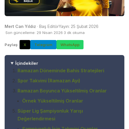
Yayın:
25 Şubat 2026
Mert Can Yıldız
·
Baş Editör
Son güncelleme:
29 Nisan 2026
3
dk okuma
Paylaş:
X
Telegram
WhatsApp
İçindekiler
Ramazan Döneminde Bahis Stratejileri
Spor Takvimi (Ramazan Ayı)
Ramazan Boyunca Yükseltilmiş Oranlar
Örnek Yükseltilmiş Oranlar
Süper Lig Şampiyonluk Yarışı
Değerlendirmesi
Şampiyonluk İçin Tahmini Oranlar