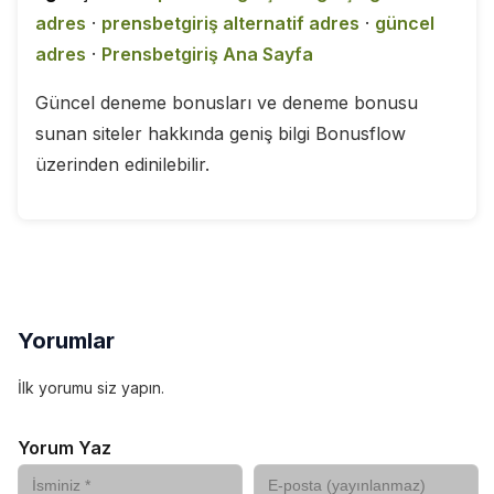
adres
·
prensbetgiriş alternatif adres
·
güncel
adres
·
Prensbetgiriş Ana Sayfa
Güncel deneme bonusları ve deneme bonusu
sunan siteler hakkında geniş bilgi Bonusflow
üzerinden edinilebilir.
Yorumlar
İlk yorumu siz yapın.
Yorum Yaz