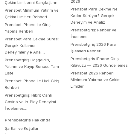
2026
Çekim Limitlerini Karşılaştırın
Prensbet Para Çekme Ne
Prensbet Minimum Yatırım ve
Kadar Sürüyor? Gerçek
Çekim Limitleri Rehberi
Deneyim ve Analiz
Prensbet iPhone ile Giriş
Prensbetgiriş: Rehber ve
Yapma Rehberi
İnceleme
Prensbet Para Çekme Süresi:
Prensbetgiriş 2026 Para
Gerçek Kullanıcı
İşlemleri Rehberi
Deneyimleriyle Anal…
Prensbetgiris iPhone Giriş
Prensbetgiriş Hoşgeldin,
Kılavuzu — 2026 Güncellemesi
Yatırım ve Kayıp Bonusu Tam
Liste
Prensbet 2026 Rehberi:
Minimum Yatırma ve Çekim
Prensbet iPhone ile Hızlı Giriş
Limitleri
Rehberi
Prensbetgiriş: Hibrit Canlı
Casino ve In-Play Deneyimi
İncelemes…
Prensbetgiriş
Hakkında
Şartlar ve Koşullar