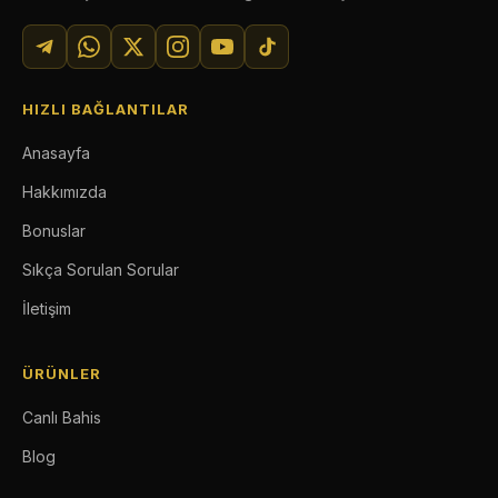
HIZLI BAĞLANTILAR
Anasayfa
Hakkımızda
Bonuslar
Sıkça Sorulan Sorular
İletişim
ÜRÜNLER
Canlı Bahis
Blog