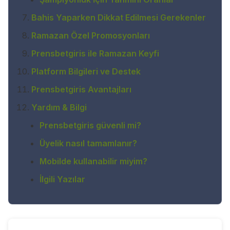
Bahis Yaparken Dikkat Edilmesi Gerekenler
Ramazan Özel Promosyonları
Prensbetgiris ile Ramazan Keyfi
Platform Bilgileri ve Destek
Prensbetgiris Avantajları
Yardım & Bilgi
Prensbetgiris güvenli mi?
Üyelik nasıl tamamlanır?
Mobilde kullanabilir miyim?
İlgili Yazılar