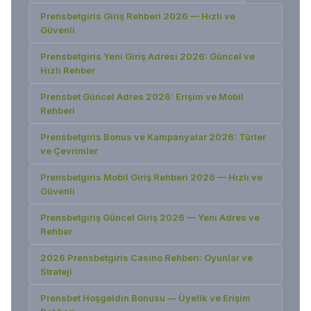
Prensbetgiris Giriş Rehberi 2026 — Hızlı ve
Güvenli
Prensbetgiris Yeni Giriş Adresi 2026: Güncel ve
Hızlı Rehber
Prensbet Güncel Adres 2026: Erişim ve Mobil
Rehberi
Prensbetgiris Bonus ve Kampanyalar 2026: Türler
ve Çevrimler
Prensbetgiris Mobil Giriş Rehberi 2026 — Hızlı ve
Güvenli
Prensbetgiriş Güncel Giriş 2026 — Yeni Adres ve
Rehber
2026 Prensbetgiris Casino Rehberi: Oyunlar ve
Strateji
Prensbet Hoşgeldin Bonusu — Üyelik ve Erişim