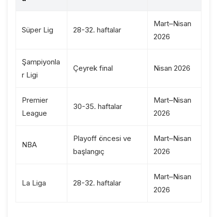
Mart–Nisan
Süper Lig
28-32. haftalar
2026
Şampiyonla
Çeyrek final
Nisan 2026
r Ligi
Premier
Mart–Nisan
30-35. haftalar
League
2026
Playoff öncesi ve
Mart–Nisan
NBA
başlangıç
2026
Mart–Nisan
La Liga
28-32. haftalar
2026