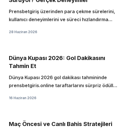
Sürüyor? Gerçek Deneyimler
Prensbetgiriş üzerinden para çekme sürelerini,
kullanıcı deneyimlerini ve süreci hızlandırma
yöntemlerini karşılaştırmalı olarak anlatıyorum.
28 Haziran 2026
Dünya Kupası 2026: Gol Dakikasını
Tahmin Et
Dünya Kupası 2026 gol dakikası tahmininde
prensbetgiris.online taraftarlarını sürpriz ödüller
bekliyor.
16 Haziran 2026
Maç Öncesi ve Canlı Bahis Stratejileri