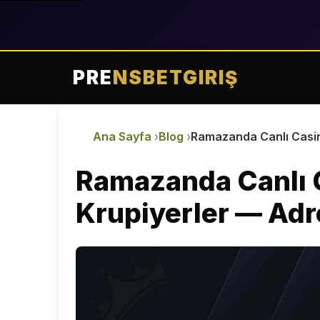
PRE
NSBETGIRIŞ
Ana Sayfa
Blog
Ramazanda Canlı Casin
Ramazanda Canlı 
Krupiyerler — Adr