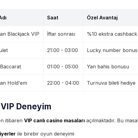
Adı
Saat
Özel Avantaj
n Blackjack VIP
İftar sonrası
%10 ekstra cashback
ulet
21:00 - 03:00
Lucky number bonus
Baccarat
01:00 - 05:00
Yan bahis bonusu
an Hold'em
22:00 - 04:00
Turnuva bileti hediye
ı VIP Deneyim
en itibaren
VIP canlı casino masaları
açılmaktadır. Bu masa
iyerler
ile birebir oyun deneyimi