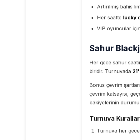
Artırılmış bahis 
Her saatte
lucky d
VIP oyuncular için
Sahur Black
Her gece sahur saat
biridir. Turnuvada
21'
Bonus çevrim şartlar
çevrim katsayısı, geçe
bakiyelerinin durumun
Turnuva Kurallar
Turnuva her gece