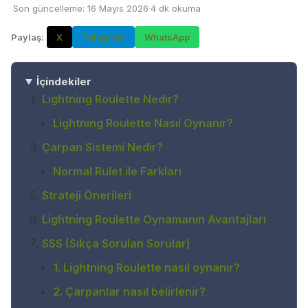
Son güncelleme:
16 Mayıs 2026
4
dk okuma
Paylaş:
X
Telegram
WhatsApp
İçindekiler
Lightning Roulette Nedir?
Lightning Roulette Nasıl Oynanır?
Çarpan Sistemi Nedir?
Normal Rulet ile Farkları
Strateji Önerileri
Lightning Roulette Oynamanın Avantajları
SSS (Sıkça Sorulan Sorular)
1. Lightning Roulette nasıl oynanır?
2. Çarpanlar nasıl belirlenir?