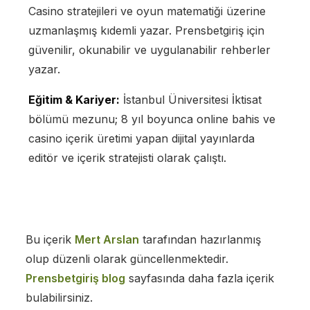
Casino stratejileri ve oyun matematiği üzerine
uzmanlaşmış kıdemli yazar. Prensbetgiriş için
güvenilir, okunabilir ve uygulanabilir rehberler
yazar.
Eğitim & Kariyer:
İstanbul Üniversitesi İktisat
bölümü mezunu; 8 yıl boyunca online bahis ve
casino içerik üretimi yapan dijital yayınlarda
editör ve içerik stratejisti olarak çalıştı.
Bu içerik
Mert Arslan
tarafından
hazırlanmış
olup düzenli olarak güncellenmektedir.
Prensbetgiriş
blog
sayfasında daha fazla içerik
bulabilirsiniz.