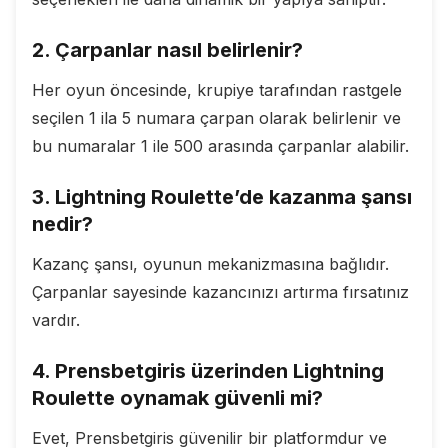
2. Çarpanlar nasıl belirlenir?
Her oyun öncesinde, krupiye tarafından rastgele
seçilen 1 ila 5 numara çarpan olarak belirlenir ve
bu numaralar 1 ile 500 arasında çarpanlar alabilir.
3. Lightning Roulette’de kazanma şansı
nedir?
Kazanç şansı, oyunun mekanizmasına bağlıdır.
Çarpanlar sayesinde kazancınızı artırma fırsatınız
vardır.
4. Prensbetgiris üzerinden Lightning
Roulette oynamak güvenli mi?
Evet, Prensbetgiris güvenilir bir platformdur ve