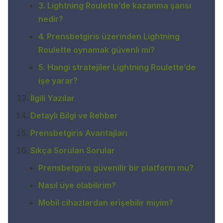
3. Lightning Roulette’de kazanma şansı
nedir?
4. Prensbetgiris üzerinden Lightning
Roulette oynamak güvenli mi?
5. Hangi stratejiler Lightning Roulette’de
işe yarar?
İlgili Yazılar
Detaylı Bilgi ve Rehber
Prensbetgiris Avantajları
Sıkça Sorulan Sorular
Prensbetgiris güvenilir bir platform mu?
Nasıl üye olabilirim?
Mobil cihazlardan erişebilir miyim?