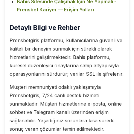
Bahis Sitesinde Çalışmak İçin Ne Yapmalı -
Prensbet Kariyer — Erişim Yolları
Detaylı Bilgi ve Rehber
Prensbetgiris platformu, kullanıcılarına güvenli ve
kaliteli bir deneyim sunmak için sürekli olarak
hizmetlerini geliştirmektedir. Bahis platformu,
küresel düzenleyici onaylarına sahip altyapısıyla
operasyonlarını sürdürür; veriler SSL ile şifrelenir.
Müşteri memnuniyeti odaklı yaklaşımıyla
Prensbetgiris, 7/24 canlı destek hizmeti
sunmaktadır. Müşteri hizmetlerine e-posta, online
sohbet ve Telegram kanalı üzerinden erişim
sağlanabilir. Yaşadığınız sorunlara kısa sürede
sonuç veren çözümler temin edilmektedir.