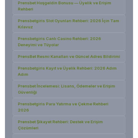
Prensbet Hoşgeldin Bonusu — Üyelik ve Erişim
Rehberi
Prensbetgiris Slot Oyunları Rehberi: 2026 İçin Tam
Kılavuz
Prensbetgiris Canlı Casino Rehberi: 2026
Deneyimi ve Tüyolar
PrensBet Resmi Kanalları ve Güncel Adres Bildirimi
Prensbetgiris Kayıt ve Üyelik Rehberi: 2026 Adım
Adım
Prensbet İncelemesi: Lisans, Ödemeler ve Erişim
Güvenliği
Prensbetgiris Para Yatırma ve Çekme Rehberi
2026
Prensbet Şikayet Rehberi: Destek ve Erişim
Çözümleri