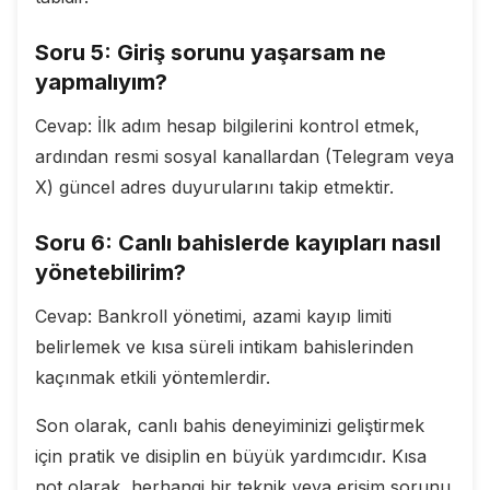
Soru 5: Giriş sorunu yaşarsam ne
yapmalıyım?
Cevap: İlk adım hesap bilgilerini kontrol etmek,
ardından resmi sosyal kanallardan (Telegram veya
X) güncel adres duyurularını takip etmektir.
Soru 6: Canlı bahislerde kayıpları nasıl
yönetebilirim?
Cevap: Bankroll yönetimi, azami kayıp limiti
belirlemek ve kısa süreli intikam bahislerinden
kaçınmak etkili yöntemlerdir.
Son olarak, canlı bahis deneyiminizi geliştirmek
için pratik ve disiplin en büyük yardımcıdır. Kısa
not olarak, herhangi bir teknik veya erişim sorunu