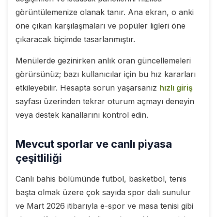
görüntülemenize olanak tanır. Ana ekran, o anki
öne çıkan karşılaşmaları ve popüler ligleri öne
çıkaracak biçimde tasarlanmıştır.
Menülerde gezinirken anlık oran güncellemeleri
görürsünüz; bazı kullanıcılar için bu hız kararları
etkileyebilir. Hesapta sorun yaşarsanız
hızlı giriş
sayfası üzerinden tekrar oturum açmayı deneyin
veya destek kanallarını kontrol edin.
Mevcut sporlar ve canlı piyasa
çeşitliliği
Canlı bahis bölümünde futbol, basketbol, tenis
başta olmak üzere çok sayıda spor dalı sunulur
ve Mart 2026 itibarıyla e-spor ve masa tenisi gibi