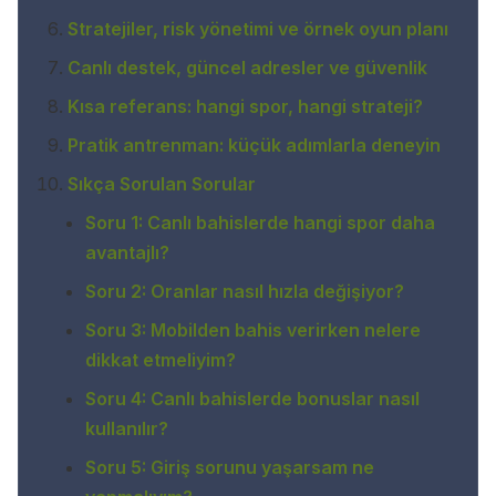
Stratejiler, risk yönetimi ve örnek oyun planı
Canlı destek, güncel adresler ve güvenlik
Kısa referans: hangi spor, hangi strateji?
Pratik antrenman: küçük adımlarla deneyin
Sıkça Sorulan Sorular
Soru 1: Canlı bahislerde hangi spor daha
avantajlı?
Soru 2: Oranlar nasıl hızla değişiyor?
Soru 3: Mobilden bahis verirken nelere
dikkat etmeliyim?
Soru 4: Canlı bahislerde bonuslar nasıl
kullanılır?
Soru 5: Giriş sorunu yaşarsam ne