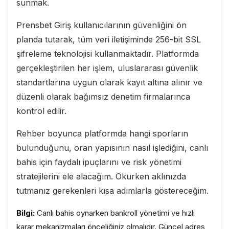
sunmak.
Prensbet Giriş kullanıcılarının güvenliğini ön
planda tutarak, tüm veri iletişiminde 256-bit SSL
şifreleme teknolojisi kullanmaktadır. Platformda
gerçekleştirilen her işlem, uluslararası güvenlik
standartlarına uygun olarak kayıt altına alınır ve
düzenli olarak bağımsız denetim firmalarınca
kontrol edilir.
Rehber boyunca platformda hangi sporların
bulunduğunu, oran yapısının nasıl işlediğini, canlı
bahis için faydalı ipuçlarını ve risk yönetimi
stratejilerini ele alacağım. Okurken aklınızda
tutmanız gerekenleri kısa adımlarla göstereceğim.
Bilgi:
Canlı bahis oynarken bankroll yönetimi ve hızlı
karar mekanizmaları önceliğiniz olmalıdır. Güncel adres