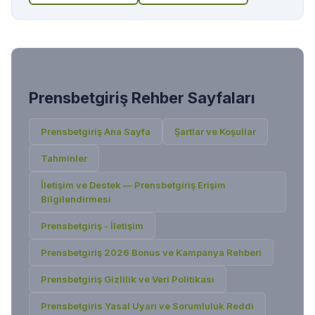
Prensbetgiriş
Rehber Sayfaları
Prensbetgiriş
Ana Sayfa
Şartlar ve Koşullar
Tahminler
İletişim ve Destek — Prensbetgiriş Erişim
Bilgilendirmesi
Prensbetgiriş - İletişim
Prensbetgiriş 2026 Bonus ve Kampanya Rehberi
Prensbetgiriş Gizlilik ve Veri Politikası
Prensbetgiris Yasal Uyarı ve Sorumluluk Reddi