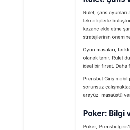
Rulet, şans oyunları 
teknolojilerle buluş
kazanç elde etme şans
stratejilerinin önemine
Oyun masaları, farklı
olanak tanır. Rulet 
ideal bir fırsat. Daha 
Prensbet Giriş mobil 
sorunsuz çalışmaktadı
arayüz, masaüstü vers
Poker: Bilgi
Poker, Prensbetgiris'