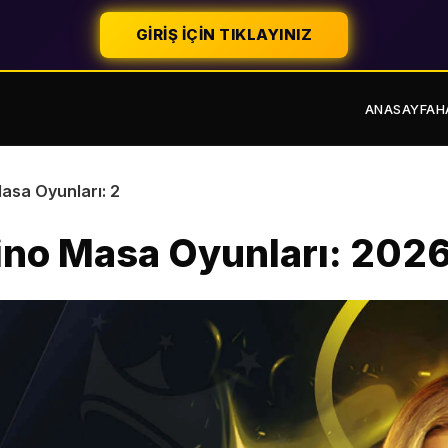
GİRİŞ İÇİN TIKLAYINIZ
ANASAYFA
H
asa Oyunları: 2026 — Hızlı Giriş
ino Masa Oyunları: 2026 