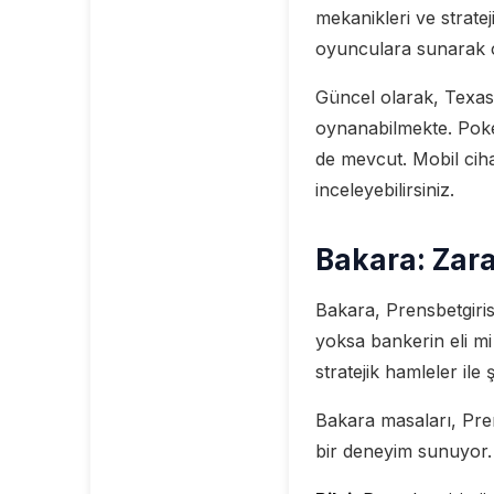
mekanikleri ve stratej
oyunculara sunarak çeş
Güncel olarak, Texas
oynanabilmekte. Poker
de mevcut. Mobil cih
inceleyebilirsiniz.
Bakara: Zar
Bakara, Prensbetgiris
yoksa bankerin eli m
stratejik hamleler ile ş
Bakara masaları, Pren
bir deneyim sunuyor.