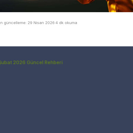
n güncelleme:
29 Nisan 2026
4
dk okuma
 Şubat 2026 Güncel Rehberi