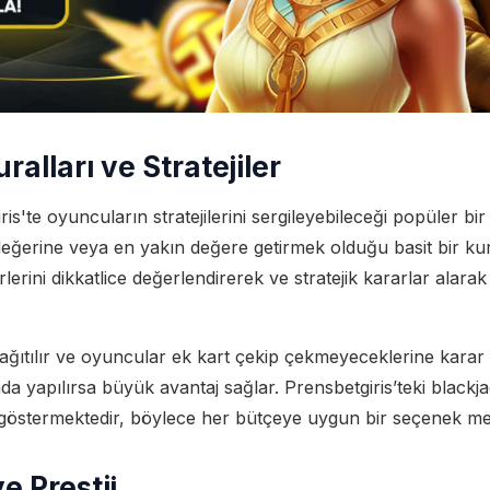
ralları ve Stratejiler
ris'te oyuncuların stratejilerini sergileyebileceği popüler b
değerine veya en yakın değere getirmek olduğu basit bir kur
lerini dikkatlice değerlendirerek ve stratejik kararlar alar
dağıtılır ve oyuncular ek kart çekip çekmeyeceklerine karar v
 yapılırsa büyük avantaj sağlar. Prensbetgiris’teki blackj
lik göstermektedir, böylece her bütçeye uygun bir seçenek m
e Prestij