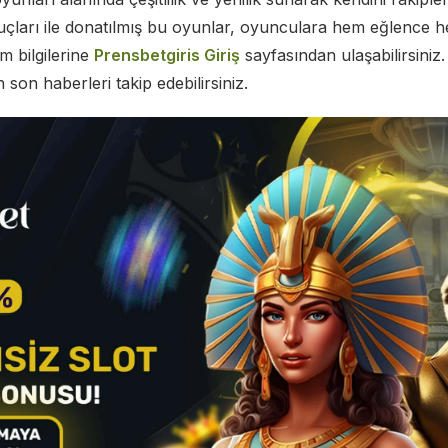
 ipuçları ile donatılmış bu oyunlar, oyunculara hem eğlence 
m bilgilerine
Prensbetgiris Giriş
sayfasından ulaşabilirsini
son haberleri takip edebilirsiniz.