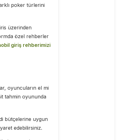
arklı poker türlerini
ris üzerinden
formda özel rehberler
obil giriş rehberimizi
ar, oyuncuların el mi
sit tahmin oyununda
ndi bütçelerine uygun
yaret edebilirsiniz.