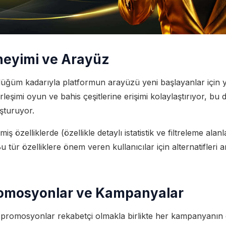
eneyimi ve Arayüz
üğüm kadarıyla platformun arayüzü yeni başlayanlar için y
leşimi oyun ve bahis çeşitlerine erişimi kolaylaştırıyor, bu d
şturuyor.
ş özelliklerde (özellikle detaylı istatistik ve filtreleme alan
Bu tür özelliklere önem veren kullanıcılar için alternatifleri 
romosyonlar ve Kampanyalar
romosyonlar rekabetçi olmakla birlikte her kampanyanın çe