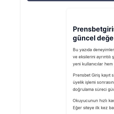
Prensbetgiri
güncel değe
Bu yazıda deneyimleri
ve eksilerini ayrıntıl
yeni kullanıcılar hem 
Prensbet Giriş kayıt s
üyelik işlemi sonrasın
doğrulama süreci güve
Okuyucunun hızlı kar
Eğer siteye ilk kez b