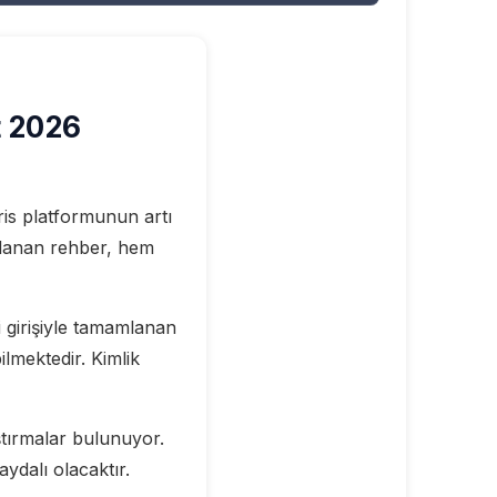
t 2026
ris platformunun artı
ırlanan rehber, hem
i girişiyle tamamlanan
ilmektedir. Kimlik
tırmalar bulunuyor.
ydalı olacaktır.