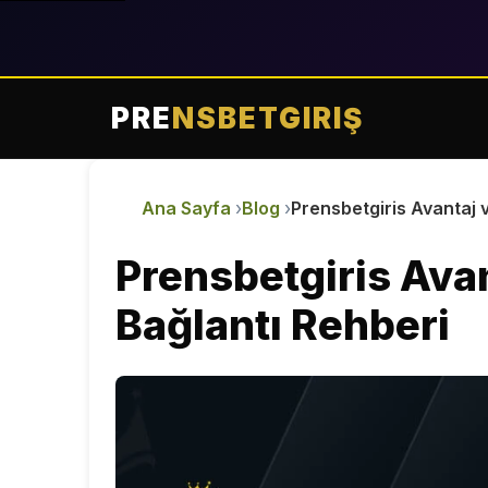
PRE
NSBETGIRIŞ
Ana Sayfa
Blog
Prensbetgiris Avantaj 
Prensbetgiris Ava
Bağlantı Rehberi