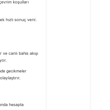
çevrim koşulları
k hızlı sonuç verir.
 ve canlı bahis akışı
yor.
nde gecikmeler
olaylaştırır.
nında hesapta