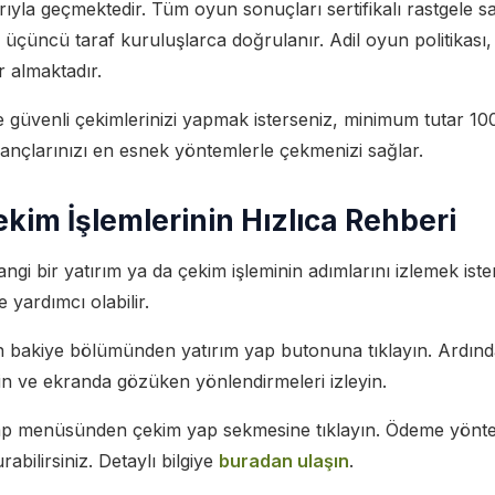
ıyla geçmektedir. Tüm oyun sonuçları sertifikalı rastgele sa
ç üçüncü taraf kuruluşlarca doğrulanır. Adil oyun politikası
r almaktadır.
 ve güvenli çekimlerinizi yapmak isterseniz, minimum tutar 
azançlarınızı en esnek yöntemlerle çekmenizi sağlar.
ekim İşlemlerinin Hızlıca Rehberi
ngi bir yatırım ya da çekim işleminin adımlarını izlemek ister
e yardımcı olabilir.
n bakiye bölümünden yatırım yap butonuna tıklayın. Ardından
n ve ekranda gözüken yönlendirmeleri izleyin.
sap menüsünden çekim yap sekmesine tıklayın. Ödeme yöntem
rabilirsiniz. Detaylı bilgiye
buradan ulaşın
.