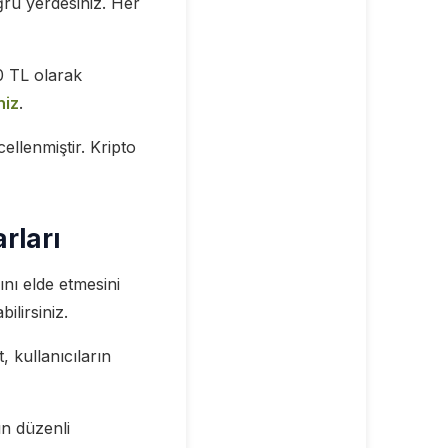
oğru yerdesiniz. Her
0 TL olarak
niz
.
ellenmiştir. Kripto
rları
ını elde etmesini
ilirsiniz.
, kullanıcıların
ın düzenli