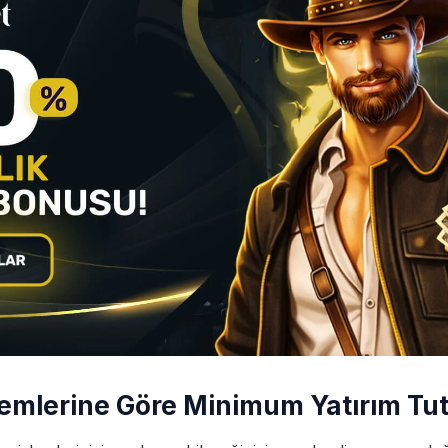
mlerine Göre Minimum Yatırım Tuta