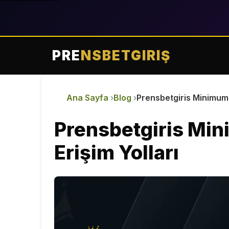
PRE
NSBETGIRIŞ
Ana Sayfa
Blog
Prensbetgiris Minimum 
Prensbetgiris Min
Erişim Yolları