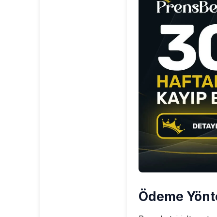
Ödeme Yönte