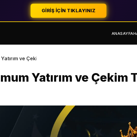
GİRİŞ İÇİN TIKLAYINIZ
ANASAYFA
H
Yatırım ve Çekim Tutarları 2026 — Erişim Yolları
imum Yatırım ve Çekim T