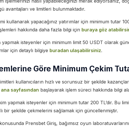
ım işlemlerinizi nasıl yapabileceğinizi merak ediyorsanız, d
 avantajları ve limitleri bulunmaktadır.
mi kullanarak yapacağınız yatırımlar için minimum tutar 10
işlemleri hakkında daha fazla bilgi için
buraya göz atabilirsi
ım yapmak isteyenler için minimum limit 50 USDT olarak günc
mlar için detaylı bilgiye
buradan ulaşabilirsiniz
.
mlerine Göre Minimum Çekim Tuta
mitleri kullanıcıların hızlı ve sorunsuz bir şekilde kazançlar
s ana sayfasından
başlayarak işlem süreci hakkında bilgi alab
im yapmak isteyenler için minimum tutar 200 TL’dir. Bu limit
ı bir şekilde çekmelerini sağlamak için güncellenmiştir.
i konusunda Prensbet Giriş, bağımsız oyun laboratuvarların