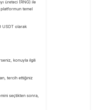
yı üreteci (RNG) ile
, platformun temel
100 USDT olarak
seniz, konuyla ilgili
, tercih ettiğiniz
ini seçtikten sonra,