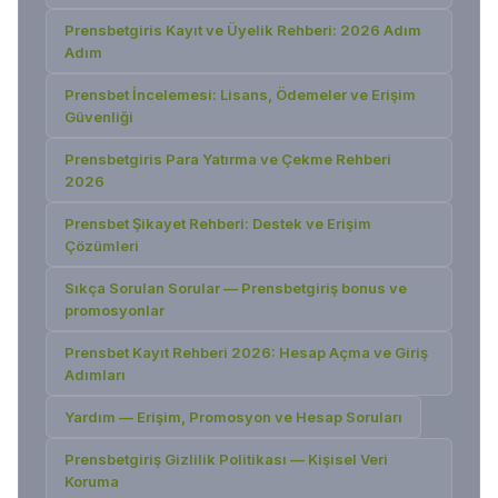
Prensbetgiris Kayıt ve Üyelik Rehberi: 2026 Adım
Adım
Prensbet İncelemesi: Lisans, Ödemeler ve Erişim
Güvenliği
Prensbetgiris Para Yatırma ve Çekme Rehberi
2026
Prensbet Şikayet Rehberi: Destek ve Erişim
Çözümleri
Sıkça Sorulan Sorular — Prensbetgiriş bonus ve
promosyonlar
Prensbet Kayıt Rehberi 2026: Hesap Açma ve Giriş
Adımları
Yardım — Erişim, Promosyon ve Hesap Soruları
Prensbetgiriş Gizlilik Politikası — Kişisel Veri
Koruma