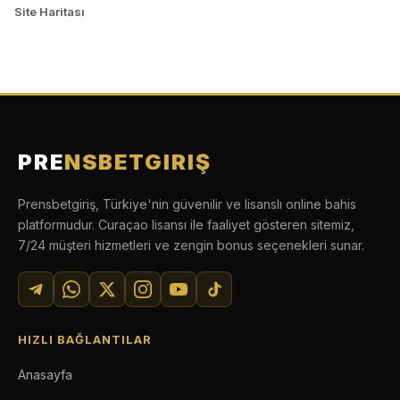
Site Haritası
PRE
NSBETGIRIŞ
Prensbetgiriş
, Türkiye'nin güvenilir ve lisanslı online bahis
platformudur. Curaçao lisansı ile faaliyet gösteren sitemiz,
7/24 müşteri hizmetleri ve zengin bonus seçenekleri sunar.
HIZLI BAĞLANTILAR
Anasayfa