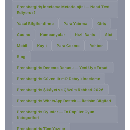
Prensbetgiriş İnceleme Metodolojisi — Nasıl Test
Ediyoruz?
Yasal Bilgilendirme
Para Yatırma
Giriş
Casino
Kampanyalar
Hızlı Bahis
Slot
Mobil
Kayıt
Para Çekme
Rehber
Blog
Prensbetgiris Deneme Bonusu — Yeni Üye Fırsatı
Prensbetgiris Güvenilir mi? Detaylı İnceleme
Prensbetgiris Şikâyet ve Çözüm Rehberi 2026
Prensbetgiris WhatsApp Destek — İletişim Bilgileri
Prensbetgiris Oyunlar — En Popüler Oyun
Kategorileri
Prensbetgiriş
Tüm Yazılar