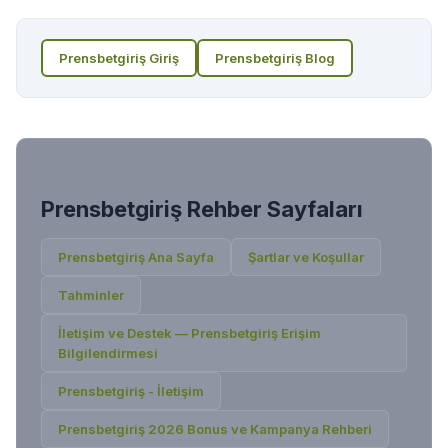
Prensbetgiriş
Giriş
Prensbetgiriş
Blog
Prensbetgiriş
Rehber Sayfaları
Prensbetgiriş
Ana Sayfa
Şartlar ve Koşullar
Tahminler
İletişim ve Destek — Prensbetgiriş Erişim
Bilgilendirmesi
Prensbetgiriş - İletişim
Prensbetgiriş 2026 Bonus ve Kampanya Rehberi