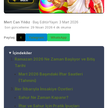
Yayın:
3 Mart 2026
Mert Can Yıldız
·
Baş Editör
Son güncelleme:
29 Nisan 2026
4
dk okuma
Paylaş:
X
Telegram
WhatsApp
İçindekiler
Ramazan 2026 Ne Zaman Başlıyor ve Bitiş
Tarihi
Mart 2026 Başındaki İftar Saatleri
(Tahmini)
İller İtibarıyla İmsakiye Özetleri
Sahur Ne Zaman Kapanır?
İftar ve Sahur İçin Pratik İpuçları