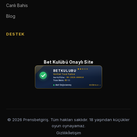
Canlı Bahis
Blog
DESTEK
Bet Kulübü Onaylı Site
© 2026
Prensbetgiriş
. Tüm hakları saklıdır. 18 yaşından küçükler
oyun oynayamaz.
Gizlilik
İletişim