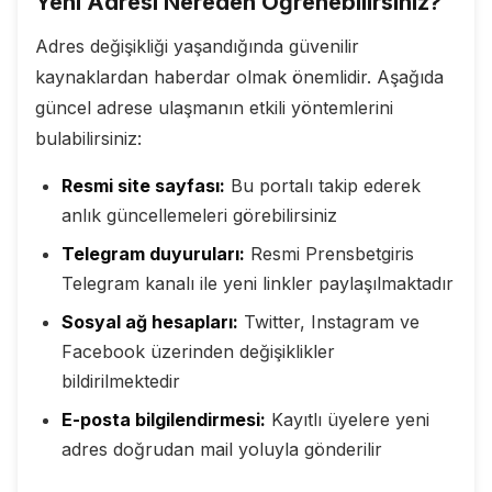
Yeni Adresi Nereden Öğrenebilirsiniz?
Adres değişikliği yaşandığında güvenilir
kaynaklardan haberdar olmak önemlidir. Aşağıda
güncel adrese ulaşmanın etkili yöntemlerini
bulabilirsiniz:
Resmi site sayfası:
Bu portalı takip ederek
anlık güncellemeleri görebilirsiniz
Telegram duyuruları:
Resmi Prensbetgiris
Telegram kanalı ile yeni linkler paylaşılmaktadır
Sosyal ağ hesapları:
Twitter, Instagram ve
Facebook üzerinden değişiklikler
bildirilmektedir
E-posta bilgilendirmesi:
Kayıtlı üyelere yeni
adres doğrudan mail yoluyla gönderilir