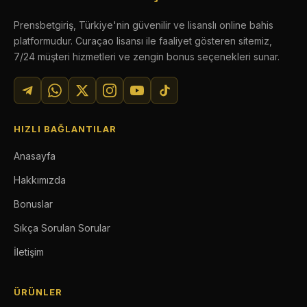
Prensbetgiriş
, Türkiye'nin güvenilir ve lisanslı online bahis
platformudur. Curaçao lisansı ile faaliyet gösteren sitemiz,
7/24 müşteri hizmetleri ve zengin bonus seçenekleri sunar.
HIZLI BAĞLANTILAR
Anasayfa
Hakkımızda
Bonuslar
Sıkça Sorulan Sorular
İletişim
ÜRÜNLER