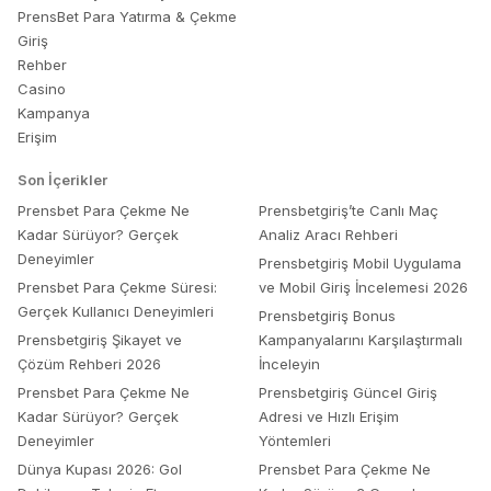
PrensBet Para Yatırma & Çekme
Giriş
Rehber
Casino
Kampanya
Erişim
Son İçerikler
Prensbet Para Çekme Ne
Prensbetgiriş’te Canlı Maç
Kadar Sürüyor? Gerçek
Analiz Aracı Rehberi
Deneyimler
Prensbetgiriş Mobil Uygulama
Prensbet Para Çekme Süresi:
ve Mobil Giriş İncelemesi 2026
Gerçek Kullanıcı Deneyimleri
Prensbetgiriş Bonus
Prensbetgiriş Şikayet ve
Kampanyalarını Karşılaştırmalı
Çözüm Rehberi 2026
İnceleyin
Prensbet Para Çekme Ne
Prensbetgiriş Güncel Giriş
Kadar Sürüyor? Gerçek
Adresi ve Hızlı Erişim
Deneyimler
Yöntemleri
Dünya Kupası 2026: Gol
Prensbet Para Çekme Ne