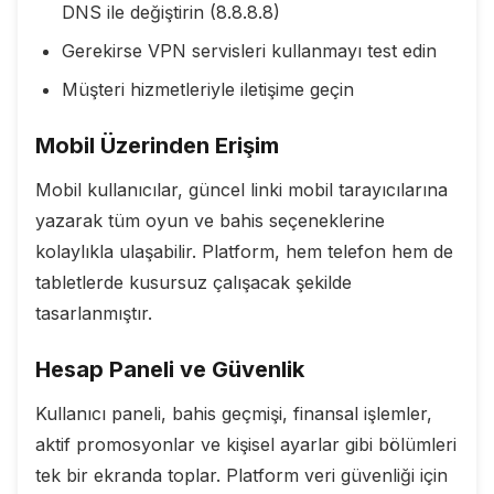
DNS ile değiştirin (8.8.8.8)
Gerekirse VPN servisleri kullanmayı test edin
Müşteri hizmetleriyle iletişime geçin
Mobil Üzerinden Erişim
Mobil kullanıcılar, güncel linki mobil tarayıcılarına
yazarak tüm oyun ve bahis seçeneklerine
kolaylıkla ulaşabilir. Platform, hem telefon hem de
tabletlerde kusursuz çalışacak şekilde
tasarlanmıştır.
Hesap Paneli ve Güvenlik
Kullanıcı paneli, bahis geçmişi, finansal işlemler,
aktif promosyonlar ve kişisel ayarlar gibi bölümleri
tek bir ekranda toplar. Platform veri güvenliği için