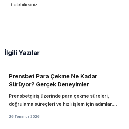
bulabilirsiniz.
İlgili Yazılar
Prensbet Para Çekme Ne Kadar
Sürüyor? Gerçek Deneyimler
Prensbetgiriş üzerinde para çekme süreleri,
doğrulama süreçleri ve hızlı işlem için adımlar.
Gerçek kullanıcı deneyimleriyle karşılaştırmalı
26 Temmuz 2026
rehber.