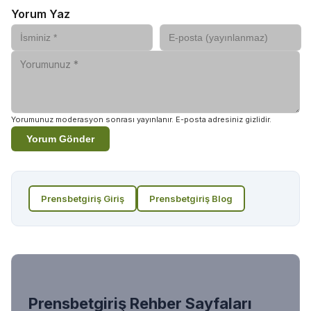
Yorum Yaz
Yorumunuz moderasyon sonrası yayınlanır. E-posta adresiniz gizlidir.
Yorum Gönder
Prensbetgiriş
Giriş
Prensbetgiriş
Blog
Prensbetgiriş
Rehber Sayfaları