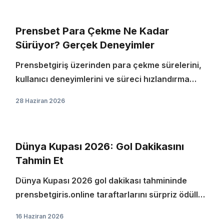
Prensbet Para Çekme Ne Kadar
Sürüyor? Gerçek Deneyimler
Prensbetgiriş üzerinden para çekme sürelerini,
kullanıcı deneyimlerini ve süreci hızlandırma
yöntemlerini karşılaştırmalı olarak anlatıyorum.
28 Haziran 2026
Dünya Kupası 2026: Gol Dakikasını
Tahmin Et
Dünya Kupası 2026 gol dakikası tahmininde
prensbetgiris.online taraftarlarını sürpriz ödüller
bekliyor.
16 Haziran 2026