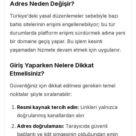
Adres Neden Değişir?
Türkiye'deki yasal düzenlemeler sebebiyle bazı
bahis sitelerinin erişimi engellenebiliyor; bu tür
durumlarda platform erişimi sürdürmek adına yeni
bir domaine geçiş yapar. Bu işlem kesinti
yaşamadan hizmete devam etmek için uygulanır.
Giriş Yaparken Nelere Dikkat
Etmelisiniz?
Güvenliğiniz için dikkat edilmesi gereken temel
noktalar şöyle sıralanabilir:
Resmi kaynak tercih edin:
Linkleri yalnızca
doğrulanmış kanallardan alın
Adres doğrulaması:
Tarayıcıda güvenli
bağlantı ve kilit simgesinin olduğundan emin