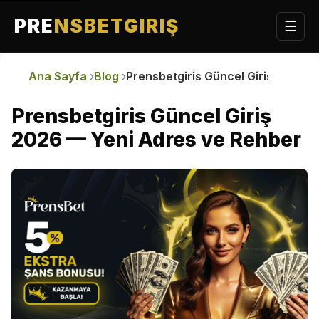
PRE
NSBETGIRIŞ
☰
Ana Sayfa
Blog
Prensbetgiris Güncel Giriş 2026 
Prensbetgiris Güncel Giriş
2026 — Yeni Adres ve Rehber