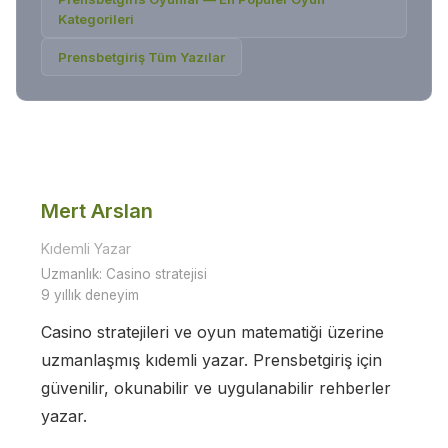
Kategorileri
Prensbetgiriş
Tüm Yazılar
Mert Arslan
Kıdemli Yazar
Uzmanlık:
Casino stratejisi
9
yıllık deneyim
Casino stratejileri ve oyun matematiği üzerine
uzmanlaşmış kıdemli yazar. Prensbetgiriş için
güvenilir, okunabilir ve uygulanabilir rehberler
yazar.