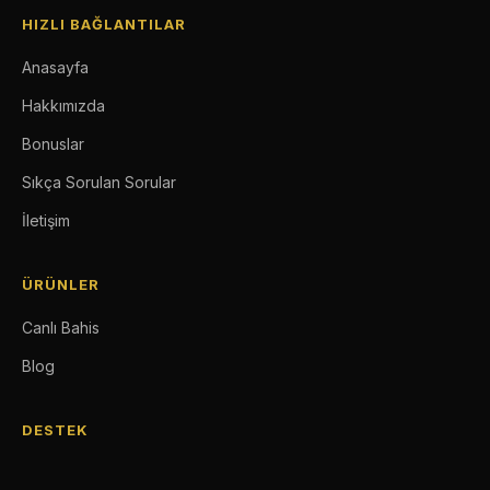
HIZLI BAĞLANTILAR
Anasayfa
Hakkımızda
Bonuslar
Sıkça Sorulan Sorular
İletişim
ÜRÜNLER
Canlı Bahis
Blog
DESTEK