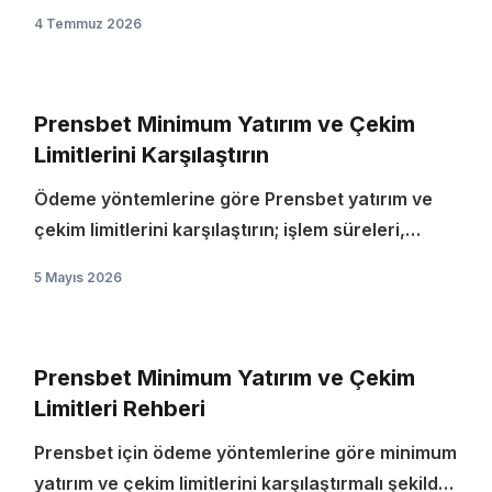
açısından kritik bir adımdır. Kullanıcıların aradığı
4 Temmuz 2026
temel özellikler arasında sağlam altyapı, hızlı
ödeme…
Prensbet Minimum Yatırım ve Çekim
Limitlerini Karşılaştırın
Ödeme yöntemlerine göre Prensbet yatırım ve
çekim limitlerini karşılaştırın; işlem süreleri,
ücretler ve pratik önerilerle bilinçli karar verin.
5 Mayıs 2026
Prensbet Minimum Yatırım ve Çekim
Limitleri Rehberi
Prensbet için ödeme yöntemlerine göre minimum
yatırım ve çekim limitlerini karşılaştırmalı şekilde