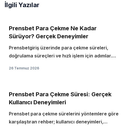
İlgili Yazılar
Prensbet Para Çekme Ne Kadar
Sürüyor? Gerçek Deneyimler
Prensbetgiriş üzerinde para çekme süreleri,
doğrulama süreçleri ve hızlı işlem için adımlar.
Gerçek kullanıcı deneyimleriyle karşılaştırmalı
26 Temmuz 2026
rehber.
Prensbet Para Çekme Süresi: Gerçek
Kullanıcı Deneyimleri
Prensbet para çekme sürelerini yöntemlere göre
karşılaştıran rehber; kullanıcı deneyimleri,