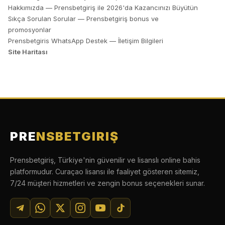
Hakkımızda — Prensbetgiriş ile 2026'da Kazancınızı Büyütün
Sıkça Sorulan Sorular — Prensbetgiriş bonus ve
promosyonlar
Prensbetgiris WhatsApp Destek — İletişim Bilgileri
Site Haritası
PRE
NSBETGIRIŞ
Prensbetgiriş
, Türkiye'nin güvenilir ve lisanslı online bahis
platformudur. Curaçao lisansı ile faaliyet gösteren sitemiz,
7/24 müşteri hizmetleri ve zengin bonus seçenekleri sunar.