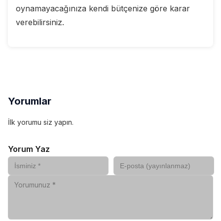
oynamayacağınıza kendi bütçenize göre karar
verebilirsiniz.
Yorumlar
İlk yorumu siz yapın.
Yorum Yaz