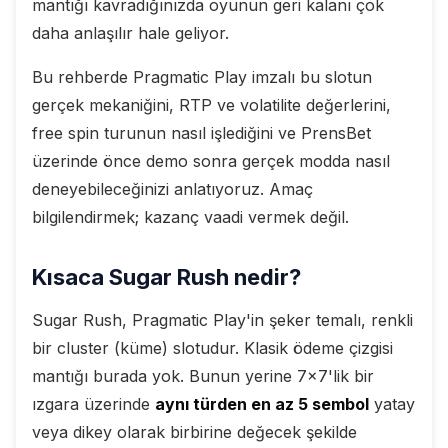
mantığı kavradığınızda oyunun geri kalanı çok
daha anlaşılır hale geliyor.
Bu rehberde Pragmatic Play imzalı bu slotun
gerçek mekaniğini, RTP ve volatilite değerlerini,
free spin turunun nasıl işlediğini ve PrensBet
üzerinde önce demo sonra gerçek modda nasıl
deneyebileceğinizi anlatıyoruz. Amaç
bilgilendirmek; kazanç vaadi vermek değil.
Kısaca Sugar Rush nedir?
Sugar Rush, Pragmatic Play'in şeker temalı, renkli
bir cluster (küme) slotudur. Klasik ödeme çizgisi
mantığı burada yok. Bunun yerine 7x7'lik bir
ızgara üzerinde
aynı türden en az 5 sembol
yatay
veya dikey olarak birbirine değecek şekilde