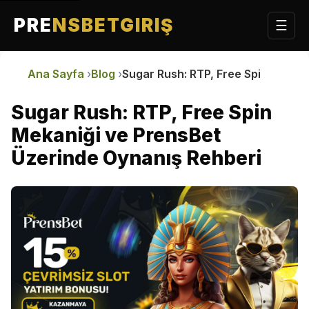
PRE
NSBETGIRIŞ
☰
Ana Sayfa
Blog
Sugar Rush: RTP, Free Spin Mekan
Sugar Rush: RTP, Free Spin
Mekaniği ve PrensBet
Üzerinde Oynanış Rehberi