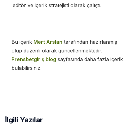
editör ve içerik stratejisti olarak çalıştı.
Bu içerik
Mert Arslan
tarafından
hazırlanmış
olup düzenli olarak güncellenmektedir.
Prensbetgiriş
blog
sayfasında daha fazla içerik
bulabilirsiniz.
İlgili Yazılar