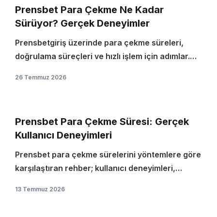
Prensbet Para Çekme Ne Kadar
Sürüyor? Gerçek Deneyimler
Prensbetgiriş üzerinde para çekme süreleri,
doğrulama süreçleri ve hızlı işlem için adımlar.
Gerçek kullanıcı deneyimleriyle karşılaştırmalı
26 Temmuz 2026
rehber.
Prensbet Para Çekme Süresi: Gerçek
Kullanıcı Deneyimleri
Prensbet para çekme sürelerini yöntemlere göre
karşılaştıran rehber; kullanıcı deneyimleri,
hızlandırma önerileri ve adım adım işlem listesi.
13 Temmuz 2026