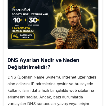
DNS Ayarları Nedir ve Neden
Değiştirilmelidir?
DNS (Domain Name System), internet üzerindeki
alan adlarını IP adreslerine çevirir ve bu sayede
kullanıcıların daha hızlı bir şekilde web sitelerine
erişmesini sağlar. Ancak, bazı durumlarda
varsayılan DNS sunucuları yavaş veya erişim