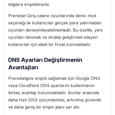
bilgilere erişebilirsiniz.
Prensbet Giriş casino oyunlarında demo mod
seçeneği ile kullanıcılar gerçek para yatırmadan
oyunları deneyimleyebilmektedir. Bu özellik, yeni
oyunları tanımak ve strateji geliştirmek isteyen
kullanıcılar için ideal bir fırsat sunmaktadır.
DNS Ayarları Değiştirmenin
Avantajları
Prensbetgiris erişimi sağlamak için Google DNS
veya Cloudflare DNS ayarlarını kullanmanın
birkaç avantajı bulunmaktadır. Bunlar arasında
daha hızlı DNS çözümlemesi, artırılmış güvenlik
ve daha geniş bir erişim alanı yer alır.