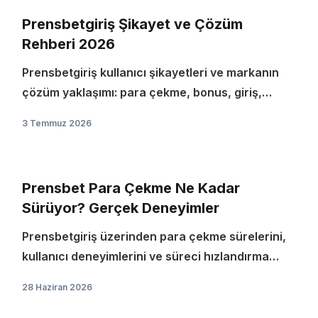
Prensbetgiriş Şikayet ve Çözüm
Rehberi 2026
Prensbetgiriş kullanıcı şikayetleri ve markanın
çözüm yaklaşımı: para çekme, bonus, giriş,
destek konularında pratik rehber.
3 Temmuz 2026
Prensbet Para Çekme Ne Kadar
Sürüyor? Gerçek Deneyimler
Prensbetgiriş üzerinden para çekme sürelerini,
kullanıcı deneyimlerini ve süreci hızlandırma
yöntemlerini karşılaştırmalı olarak anlatıyorum.
28 Haziran 2026