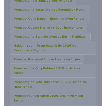
Prensbetgiriş Gizlilik ve Veri Politikası
Prensbetgiris Yasal Uyarı ve Sorumluluk Reddi
Prensbet Canlı Bahis — Erişim ve Oyun Rehberi
Prensbet Casino Erişimi ve Oyun İncelemeleri
Prensbetgiris Sorumlu Oyun ve Erişim Politikası
Hakkımızda — Prensbetgiriş ile 2026'da
Kazancınızı Büyütün
Prensbet Kurumsal Bilgi — Lisans ve Erişim
Prensbetgiris Giriş Rehberi 2026 — Hızlı ve
Güvenli
Prensbetgiris Yeni Giriş Adresi 2026: Güncel ve
Hızlı Rehber
Prensbet Güncel Adres 2026: Erişim ve Mobil
Rehberi