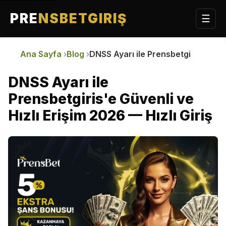
PRE
NSBETGIRIŞ
☰
Ana Sayfa
Blog
DNSS Ayarı ile Prensbetgiris'e Güve
DNSS Ayarı ile
Prensbetgiris'e Güvenli ve
Hızlı Erişim 2026 — Hızlı Giriş