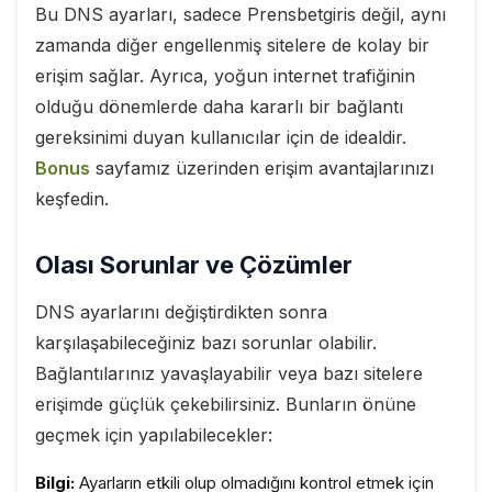
Bu DNS ayarları, sadece Prensbetgiris değil, aynı
zamanda diğer engellenmiş sitelere de kolay bir
erişim sağlar. Ayrıca, yoğun internet trafiğinin
olduğu dönemlerde daha kararlı bir bağlantı
gereksinimi duyan kullanıcılar için de idealdir.
Bonus
sayfamız üzerinden erişim avantajlarınızı
keşfedin.
Olası Sorunlar ve Çözümler
DNS ayarlarını değiştirdikten sonra
karşılaşabileceğiniz bazı sorunlar olabilir.
Bağlantılarınız yavaşlayabilir veya bazı sitelere
erişimde güçlük çekebilirsiniz. Bunların önüne
geçmek için yapılabilecekler:
Bilgi:
Ayarların etkili olup olmadığını kontrol etmek için