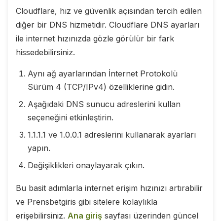
Cloudflare, hız ve güvenlik açısından tercih edilen
diğer bir DNS hizmetidir. Cloudflare DNS ayarları
ile internet hızınızda gözle görülür bir fark
hissedebilirsiniz.
Aynı ağ ayarlarından İnternet Protokolü
Sürüm 4 (TCP/IPv4) özelliklerine gidin.
Aşağıdaki DNS sunucu adreslerini kullan
seçeneğini etkinleştirin.
1.1.1.1 ve 1.0.0.1 adreslerini kullanarak ayarları
yapın.
Değişiklikleri onaylayarak çıkın.
Bu basit adımlarla internet erişim hızınızı artırabilir
ve Prensbetgiris gibi sitelere kolaylıkla
erişebilirsiniz.
Ana giriş
sayfası üzerinden güncel