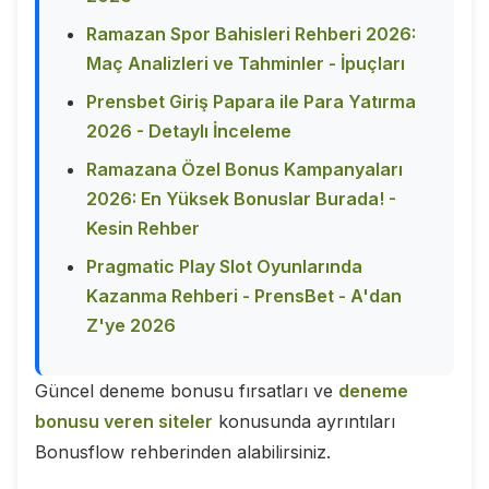
Ramazan Spor Bahisleri Rehberi 2026:
Maç Analizleri ve Tahminler - İpuçları
Prensbet Giriş Papara ile Para Yatırma
2026 - Detaylı İnceleme
Ramazana Özel Bonus Kampanyaları
2026: En Yüksek Bonuslar Burada! -
Kesin Rehber
Pragmatic Play Slot Oyunlarında
Kazanma Rehberi - PrensBet - A'dan
Z'ye 2026
Güncel deneme bonusu fırsatları ve
deneme
bonusu veren siteler
konusunda ayrıntıları
Bonusflow rehberinden alabilirsiniz.