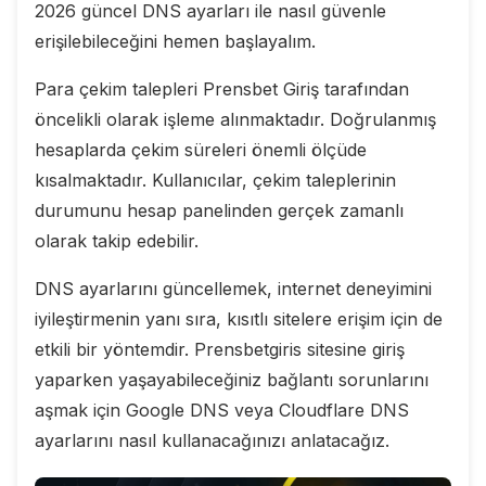
2026 güncel DNS ayarları ile nasıl güvenle
erişilebileceğini hemen başlayalım.
Para çekim talepleri Prensbet Giriş tarafından
öncelikli olarak işleme alınmaktadır. Doğrulanmış
hesaplarda çekim süreleri önemli ölçüde
kısalmaktadır. Kullanıcılar, çekim taleplerinin
durumunu hesap panelinden gerçek zamanlı
olarak takip edebilir.
DNS ayarlarını güncellemek, internet deneyimini
iyileştirmenin yanı sıra, kısıtlı sitelere erişim için de
etkili bir yöntemdir. Prensbetgiris sitesine giriş
yaparken yaşayabileceğiniz bağlantı sorunlarını
aşmak için Google DNS veya Cloudflare DNS
ayarlarını nasıl kullanacağınızı anlatacağız.