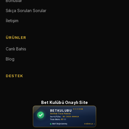
Bonuslar
Sıkça Sorulan Sorular
İletişim
ÜRÜNLER
Canlı Bahis
Blog
DESTEK
Bet Kulübü Onaylı Site