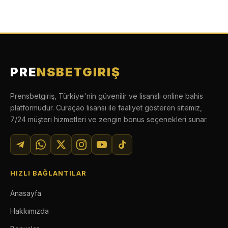
PRE
NSBETGIRIŞ
Prensbetgiriş
, Türkiye'nin güvenilir ve lisanslı online bahis
platformudur. Curaçao lisansı ile faaliyet gösteren sitemiz,
7/24 müşteri hizmetleri ve zengin bonus seçenekleri sunar.
HIZLI BAĞLANTILAR
Anasayfa
Hakkımızda