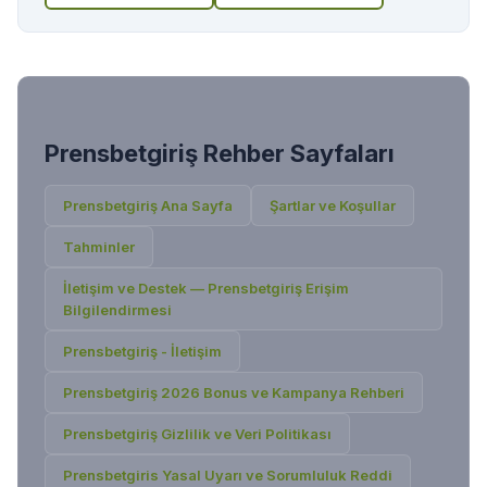
Prensbetgiriş
Rehber Sayfaları
Prensbetgiriş
Ana Sayfa
Şartlar ve Koşullar
Tahminler
İletişim ve Destek — Prensbetgiriş Erişim
Bilgilendirmesi
Prensbetgiriş - İletişim
Prensbetgiriş 2026 Bonus ve Kampanya Rehberi
Prensbetgiriş Gizlilik ve Veri Politikası
Prensbetgiris Yasal Uyarı ve Sorumluluk Reddi