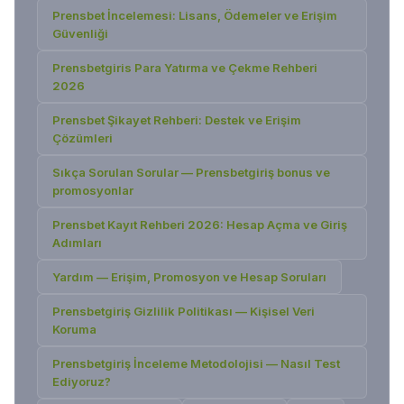
Prensbet İncelemesi: Lisans, Ödemeler ve Erişim
Güvenliği
Prensbetgiris Para Yatırma ve Çekme Rehberi
2026
Prensbet Şikayet Rehberi: Destek ve Erişim
Çözümleri
Sıkça Sorulan Sorular — Prensbetgiriş bonus ve
promosyonlar
Prensbet Kayıt Rehberi 2026: Hesap Açma ve Giriş
Adımları
Yardım — Erişim, Promosyon ve Hesap Soruları
Prensbetgiriş Gizlilik Politikası — Kişisel Veri
Koruma
Prensbetgiriş İnceleme Metodolojisi — Nasıl Test
Ediyoruz?