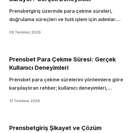
Prensbetgiriş üzerinde para çekme süreleri,
doğrulama süreçleri ve hızlı işlem için adımlar.
Gerçek kullanıcı deneyimleriyle karşılaştırmalı
26 Temmuz 2026
rehber.
Prensbet Para Çekme Süresi: Gerçek
Kullanıcı Deneyimleri
Prensbet para çekme sürelerini yöntemlere göre
karşılaştıran rehber; kullanıcı deneyimleri,
hızlandırma önerileri ve adım adım işlem listesi.
13 Temmuz 2026
Prensbetgiriş Şikayet ve Çözüm