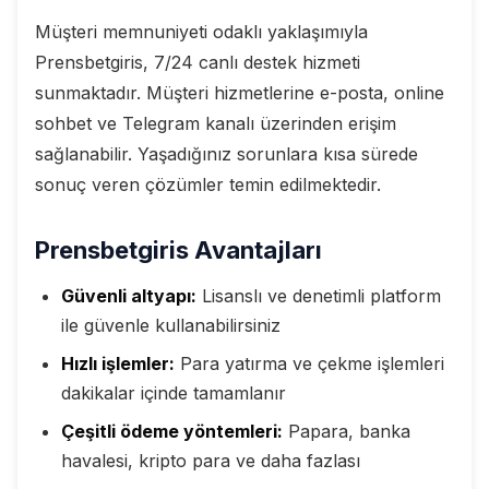
Müşteri memnuniyeti odaklı yaklaşımıyla
Prensbetgiris, 7/24 canlı destek hizmeti
sunmaktadır. Müşteri hizmetlerine e-posta, online
sohbet ve Telegram kanalı üzerinden erişim
sağlanabilir. Yaşadığınız sorunlara kısa sürede
sonuç veren çözümler temin edilmektedir.
Prensbetgiris Avantajları
Güvenli altyapı:
Lisanslı ve denetimli platform
ile güvenle kullanabilirsiniz
Hızlı işlemler:
Para yatırma ve çekme işlemleri
dakikalar içinde tamamlanır
Çeşitli ödeme yöntemleri:
Papara, banka
havalesi, kripto para ve daha fazlası