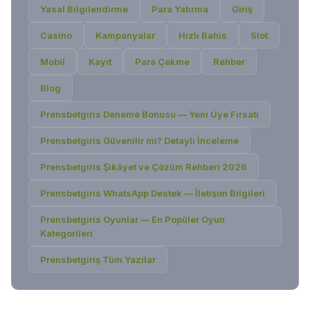
Yasal Bilgilendirme
Para Yatırma
Giriş
Casino
Kampanyalar
Hızlı Bahis
Slot
Mobil
Kayıt
Para Çekme
Rehber
Blog
Prensbetgiris Deneme Bonusu — Yeni Üye Fırsatı
Prensbetgiris Güvenilir mi? Detaylı İnceleme
Prensbetgiris Şikâyet ve Çözüm Rehberi 2026
Prensbetgiris WhatsApp Destek — İletişim Bilgileri
Prensbetgiris Oyunlar — En Popüler Oyun
Kategorileri
Prensbetgiriş
Tüm Yazılar