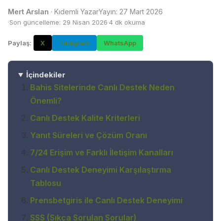
Yayın:
27 Mart 2026
Mert Arslan
·
Kıdemli Yazar
Son güncelleme:
29 Nisan 2026
4
dk okuma
Paylaş:
X
Telegram
WhatsApp
İçindekiler
Bahis Sitelerinde Canlı Destek Neden
Önemli?
Canlı Destek Kalite Kriterleri
Yanıt Süreleri ve Çözüm Oranı
7/24 Erişim ve Farklı İletişim Kanalları
Canlı Destek Deneyimi Karşılaştırma
Tablosu
Prensbetgiris ile Canlı Destek Deneyimi
SSS (Sıkça Sorulan Sorular)