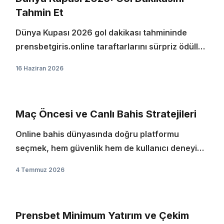
Tahmin Et
Dünya Kupası 2026 gol dakikası tahmininde
prensbetgiris.online taraftarlarını sürpriz ödüller
bekliyor.
16 Haziran 2026
Maç Öncesi ve Canlı Bahis Stratejileri
Online bahis dünyasında doğru platformu
seçmek, hem güvenlik hem de kullanıcı deneyimi
açısından kritik bir adımdır. Kullanıcıların aradığı
4 Temmuz 2026
temel özellikler arasında sağlam altyapı, hızlı
ödeme…
Prensbet Minimum Yatırım ve Çekim