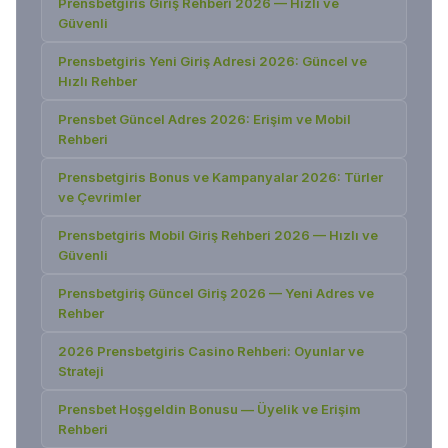
Prensbetgiris Giriş Rehberi 2026 — Hızlı ve
Güvenli
Prensbetgiris Yeni Giriş Adresi 2026: Güncel ve
Hızlı Rehber
Prensbet Güncel Adres 2026: Erişim ve Mobil
Rehberi
Prensbetgiris Bonus ve Kampanyalar 2026: Türler
ve Çevrimler
Prensbetgiris Mobil Giriş Rehberi 2026 — Hızlı ve
Güvenli
Prensbetgiriş Güncel Giriş 2026 — Yeni Adres ve
Rehber
2026 Prensbetgiris Casino Rehberi: Oyunlar ve
Strateji
Prensbet Hoşgeldin Bonusu — Üyelik ve Erişim
Rehberi