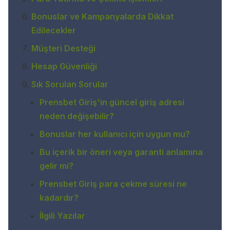
Bonuslar ve Kampanyalarda Dikkat
Edilecekler
Müşteri Desteği
Hesap Güvenliği
Sık Sorulan Sorular
Prensbet Giriş'in güncel giriş adresi
neden değişebilir?
Bonuslar her kullanıcı için uygun mu?
Bu içerik bir öneri veya garanti anlamına
gelir mi?
Prensbet Giriş para çekme süresi ne
kadardır?
İlgili Yazılar