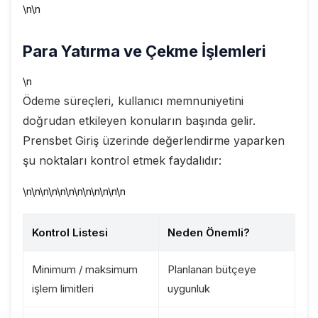
\n\n
Para Yatırma ve Çekme İşlemleri
\n
Ödeme süreçleri, kullanıcı memnuniyetini
doğrudan etkileyen konuların başında gelir.
Prensbet Giriş üzerinde değerlendirme yaparken
şu noktaları kontrol etmek faydalıdır:
\n\n\n\n\n\n\n\n\n\n\n\n
Kontrol Listesi
Neden Önemli?
Minimum / maksimum
Planlanan bütçeye
işlem limitleri
uygunluk