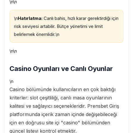
\n\n
\n
Hatırlatma:
Canlı bahis, hızlı karar gerektirdiği için
risk seviyesi artabilir. Bütçe yönetimi ve limit
belirlemek önemlidir.\n
\n\n
Casino Oyunları ve Canlı Oyunlar
\n
Casino bölümünde kullanıcıların en çok baktığı
kriterler: slot çeşitliliği, canlı masa oyunlarının
kalitesi ve sağlayıcı seçenekleridir. Prensbet Giriş
platformunda içerik zaman içinde değişebileceği
için en doğrusu site içi "casino" bölümünden
güncel listeyi kontrol etmektir.