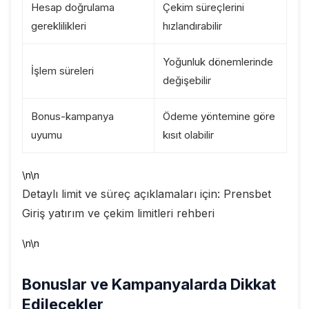
Hesap doğrulama
Çekim süreçlerini
gereklilikleri
hızlandırabilir
Yoğunluk dönemlerinde
İşlem süreleri
değişebilir
Bonus-kampanya
Ödeme yöntemine göre
uyumu
kısıt olabilir
\n\n
Detaylı limit ve süreç açıklamaları için: Prensbet
Giriş yatırım ve çekim limitleri rehberi
\n\n
Bonuslar ve Kampanyalarda Dikkat
Edilecekler