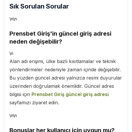
Sık Sorulan Sorular
\n\n
Prensbet Giriş'in güncel giriş adresi
neden değişebilir?
\n
Alan adı erişimi, ülke bazlı kısıtlamalar ve teknik
yönlendirmeler nedeniyle zaman içinde değişebilir.
Bu yüzden güncel adresi yalnızca resmi duyurular
üzerinden doğrulamak önemlidir. Güncel adres
bilgisi için
Prensbet Giriş güncel giriş adresi
sayfamızı ziyaret edin.
\n\n
Bonuslar her kullanıcı için uygun mu?