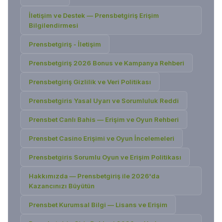
İletişim ve Destek — Prensbetgiriş Erişim
Bilgilendirmesi
Prensbetgiriş - İletişim
Prensbetgiriş 2026 Bonus ve Kampanya Rehberi
Prensbetgiriş Gizlilik ve Veri Politikası
Prensbetgiris Yasal Uyarı ve Sorumluluk Reddi
Prensbet Canlı Bahis — Erişim ve Oyun Rehberi
Prensbet Casino Erişimi ve Oyun İncelemeleri
Prensbetgiris Sorumlu Oyun ve Erişim Politikası
Hakkımızda — Prensbetgiriş ile 2026'da
Kazancınızı Büyütün
Prensbet Kurumsal Bilgi — Lisans ve Erişim