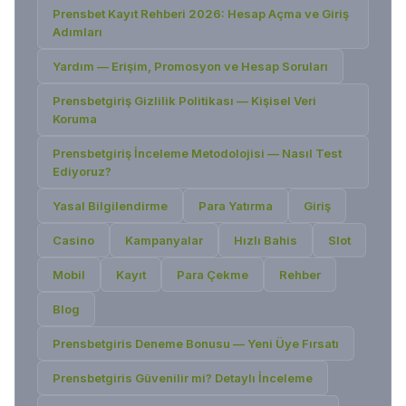
Prensbet Kayıt Rehberi 2026: Hesap Açma ve Giriş
Adımları
Yardım — Erişim, Promosyon ve Hesap Soruları
Prensbetgiriş Gizlilik Politikası — Kişisel Veri
Koruma
Prensbetgiriş İnceleme Metodolojisi — Nasıl Test
Ediyoruz?
Yasal Bilgilendirme
Para Yatırma
Giriş
Casino
Kampanyalar
Hızlı Bahis
Slot
Mobil
Kayıt
Para Çekme
Rehber
Blog
Prensbetgiris Deneme Bonusu — Yeni Üye Fırsatı
Prensbetgiris Güvenilir mi? Detaylı İnceleme