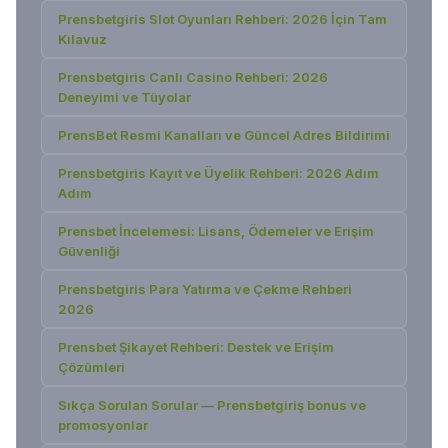
Prensbetgiris Slot Oyunları Rehberi: 2026 İçin Tam
Kılavuz
Prensbetgiris Canlı Casino Rehberi: 2026
Deneyimi ve Tüyolar
PrensBet Resmi Kanalları ve Güncel Adres Bildirimi
Prensbetgiris Kayıt ve Üyelik Rehberi: 2026 Adım
Adım
Prensbet İncelemesi: Lisans, Ödemeler ve Erişim
Güvenliği
Prensbetgiris Para Yatırma ve Çekme Rehberi
2026
Prensbet Şikayet Rehberi: Destek ve Erişim
Çözümleri
Sıkça Sorulan Sorular — Prensbetgiriş bonus ve
promosyonlar