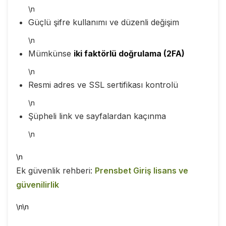
\n
Güçlü şifre kullanımı ve düzenli değişim
\n
Mümkünse
iki faktörlü doğrulama (2FA)
\n
Resmi adres ve SSL sertifikası kontrolü
\n
Şüpheli link ve sayfalardan kaçınma
\n
\n
Ek güvenlik rehberi:
Prensbet Giriş lisans ve
güvenilirlik
\n\n