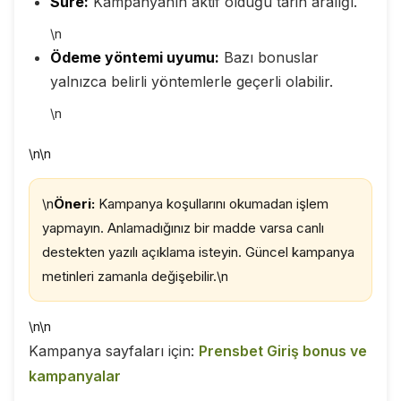
Süre:
Kampanyanın aktif olduğu tarih aralığı.
\n
Ödeme yöntemi uyumu:
Bazı bonuslar
yalnızca belirli yöntemlerle geçerli olabilir.
\n
\n\n
\n
Öneri:
Kampanya koşullarını okumadan işlem
yapmayın. Anlamadığınız bir madde varsa canlı
destekten yazılı açıklama isteyin. Güncel kampanya
metinleri zamanla değişebilir.\n
\n\n
Kampanya sayfaları için:
Prensbet Giriş bonus ve
kampanyalar