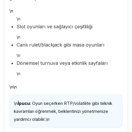
\n
\n
Slot oyunları ve sağlayıcı çeşitliliği
\n
Canlı rulet/blackjack gibi masa oyunları
\n
Dönemsel turnuva veya etkinlik sayfaları
\n
\n\n
\n
İpucu:
Oyun seçerken RTP/volatilite gibi teknik
kavramları öğrenmek, beklentinizi yönetmenize
yardımcı olabilir.\n