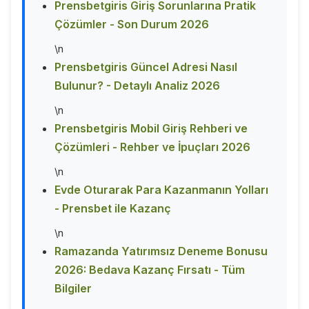
Prensbetgiris Giriş Sorunlarına Pratik
Çözümler - Son Durum 2026
\n
Prensbetgiris Güncel Adresi Nasıl
Bulunur? - Detaylı Analiz 2026
\n
Prensbetgiris Mobil Giriş Rehberi ve
Çözümleri - Rehber ve İpuçları 2026
\n
Evde Oturarak Para Kazanmanın Yolları
- Prensbet ile Kazanç
\n
Ramazanda Yatırımsız Deneme Bonusu
2026: Bedava Kazanç Fırsatı - Tüm
Bilgiler