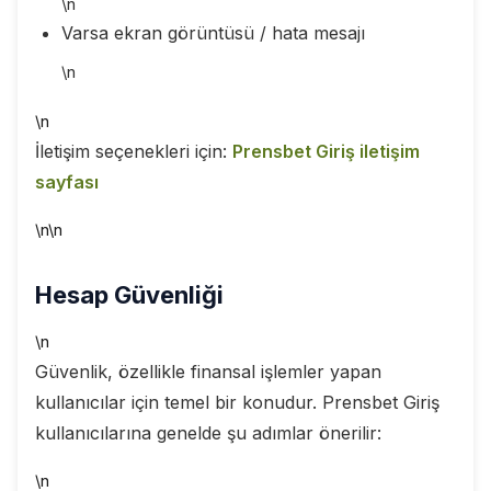
\n
Varsa ekran görüntüsü / hata mesajı
\n
\n
İletişim seçenekleri için:
Prensbet Giriş iletişim
sayfası
\n\n
Hesap Güvenliği
\n
Güvenlik, özellikle finansal işlemler yapan
kullanıcılar için temel bir konudur. Prensbet Giriş
kullanıcılarına genelde şu adımlar önerilir:
\n