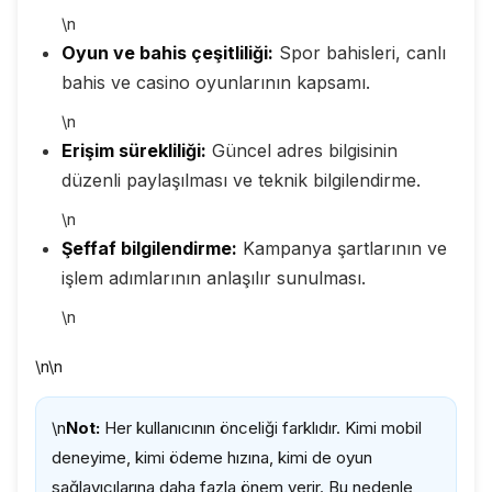
\n
Oyun ve bahis çeşitliliği:
Spor bahisleri, canlı
bahis ve casino oyunlarının kapsamı.
\n
Erişim sürekliliği:
Güncel adres bilgisinin
düzenli paylaşılması ve teknik bilgilendirme.
\n
Şeffaf bilgilendirme:
Kampanya şartlarının ve
işlem adımlarının anlaşılır sunulması.
\n
\n\n
\n
Not:
Her kullanıcının önceliği farklıdır. Kimi mobil
deneyime, kimi ödeme hızına, kimi de oyun
sağlayıcılarına daha fazla önem verir. Bu nedenle