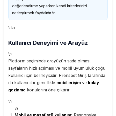
değerlendirme yaparken kendi kriterlerinizi
netleştirmek faydalıdır.\n
\n\n
Kullanıcı Deneyimi ve Arayüz
\n
Platform seçiminde arayüzün sade olması,
sayfaların hızlı açılması ve mobil uyumluluk çoğu
kullanıcı için belirleyicidir. Prensbet Giriş tarafında
da kullanıcılar genellikle
mobil erişim
ve
kolay
gezinme
konularını öne çıkarır.
\n
\n
Mobil ve masaüstü kullanım:
Responsive