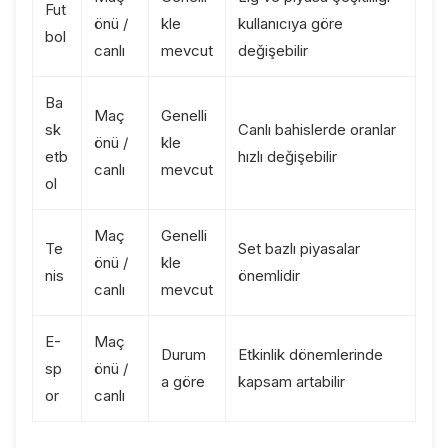
Fut
önü /
kle
kullanıcıya göre
bol
canlı
mevcut
değişebilir
Ba
Maç
Genelli
sk
Canlı bahislerde oranlar
önü /
kle
etb
hızlı değişebilir
canlı
mevcut
ol
Maç
Genelli
Te
Set bazlı piyasalar
önü /
kle
nis
önemlidir
canlı
mevcut
E-
Maç
Durum
Etkinlik dönemlerinde
sp
önü /
a göre
kapsam artabilir
or
canlı