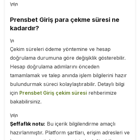
\n\n
Prensbet Giriş para çekme süresi ne
kadardır?
\n
Çekim süreleri ödeme yöntemine ve hesap
doğrulama durumuna göre değişiklik gösterebilir.
Hesap doğrulama adımlarını önceden
tamamlamak ve talep anında işlem bilgilerini hazır
bulundurmak süreci kolaylaştırabilir. Detaylı bilgi
için
Prensbet Giriş çekim süresi
rehberimize
bakabilirsiniz.
\n\n
Şeffaflık notu:
Bu içerik bilgilendirme amaçlı
hazırlanmıştır. Platform şartları, erişim adresleri ve