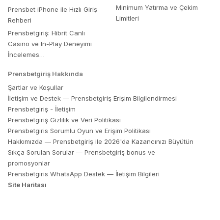
Minimum Yatırma ve Çekim
Prensbet iPhone ile Hızlı Giriş
Limitleri
Rehberi
Prensbetgiriş: Hibrit Canlı
Casino ve In-Play Deneyimi
İncelemes…
Prensbetgiriş
Hakkında
Şartlar ve Koşullar
İletişim ve Destek — Prensbetgiriş Erişim Bilgilendirmesi
Prensbetgiriş - İletişim
Prensbetgiriş Gizlilik ve Veri Politikası
Prensbetgiris Sorumlu Oyun ve Erişim Politikası
Hakkımızda — Prensbetgiriş ile 2026'da Kazancınızı Büyütün
Sıkça Sorulan Sorular — Prensbetgiriş bonus ve
promosyonlar
Prensbetgiris WhatsApp Destek — İletişim Bilgileri
Site Haritası