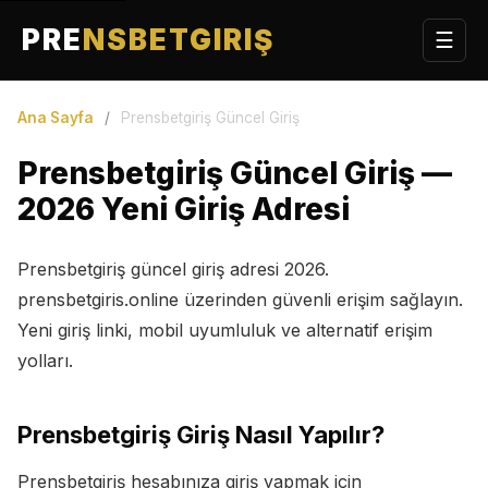
PRE
NSBETGIRIŞ
☰
Ana Sayfa
/
Prensbetgiriş Güncel Giriş
Prensbetgiriş Güncel Giriş —
2026 Yeni Giriş Adresi
Prensbetgiriş güncel giriş adresi 2026.
prensbetgiris.online üzerinden güvenli erişim sağlayın.
Yeni giriş linki, mobil uyumluluk ve alternatif erişim
yolları.
Prensbetgiriş Giriş Nasıl Yapılır?
Prensbetgiriş hesabınıza giriş yapmak için