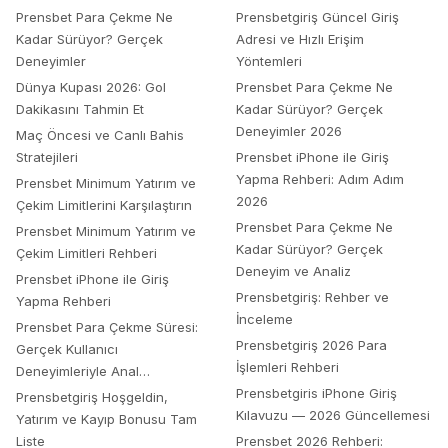
Prensbet Para Çekme Ne
Prensbetgiriş Güncel Giriş
Kadar Sürüyor? Gerçek
Adresi ve Hızlı Erişim
Deneyimler
Yöntemleri
Dünya Kupası 2026: Gol
Prensbet Para Çekme Ne
Dakikasını Tahmin Et
Kadar Sürüyor? Gerçek
Deneyimler 2026
Maç Öncesi ve Canlı Bahis
Stratejileri
Prensbet iPhone ile Giriş
Yapma Rehberi: Adım Adım
Prensbet Minimum Yatırım ve
2026
Çekim Limitlerini Karşılaştırın
Prensbet Para Çekme Ne
Prensbet Minimum Yatırım ve
Kadar Sürüyor? Gerçek
Çekim Limitleri Rehberi
Deneyim ve Analiz
Prensbet iPhone ile Giriş
Prensbetgiriş: Rehber ve
Yapma Rehberi
İnceleme
Prensbet Para Çekme Süresi:
Prensbetgiriş 2026 Para
Gerçek Kullanıcı
İşlemleri Rehberi
Deneyimleriyle Anal…
Prensbetgiris iPhone Giriş
Prensbetgiriş Hoşgeldin,
Kılavuzu — 2026 Güncellemesi
Yatırım ve Kayıp Bonusu Tam
Liste
Prensbet 2026 Rehberi: