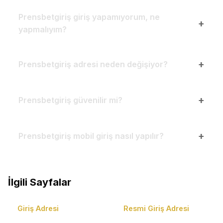
Prensbetgiriş giriş yapamıyorum, ne
yapmalıyım?
Prensbetgiriş adresi neden değişiyor?
Prensbetgiriş güvenilir mi?
Prensbetgiriş mobil giriş nasıl yapılır?
İlgili Sayfalar
Giriş Adresi
Resmi Giriş Adresi