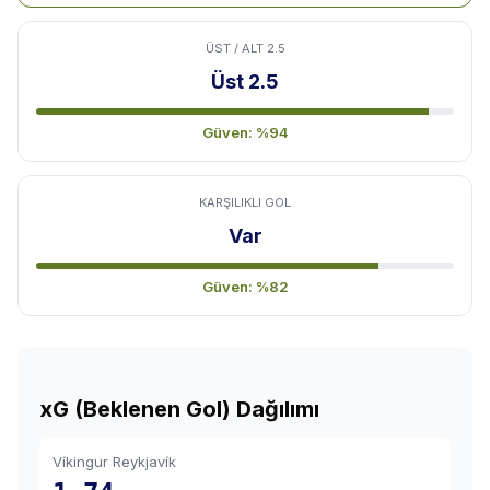
ÜST / ALT 2.5
Üst 2.5
Güven: %
94
KARŞILIKLI GOL
Var
Güven: %
82
xG (Beklenen Gol) Dağılımı
Víkingur Reykjavík