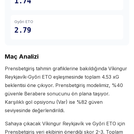
1.74
Győri ETO
2.79
Maç Analizi
Prensbetgiriş tahmin grafiklerine bakıldığında Víkingur
Reykjavík-Győri ETO eşleşmesinde toplam 4.53 xG
beklentisi öne çıkıyor. Prensbetgiriş modelimiz, %40
güvenle Berabere sonucunu ön plana taşıyor.
Karşılıklı gol opsiyonu (Var) ise %82 güven
seviyesinde değerlendirildi.
Sahaya çıkacak Víkingur Reykjavík ve Győri ETO için
Prensbetgiriş veri ekibinin önerdiği skor 2-3. Toplam