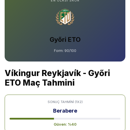
EN OLASI SKOR
Győri ETO
Form:
90
/100
Víkingur Reykjavík
-
Győri
ETO
Maç Tahmini
SONUÇ TAHMINI (1X2)
Berabere
Güven: %
40