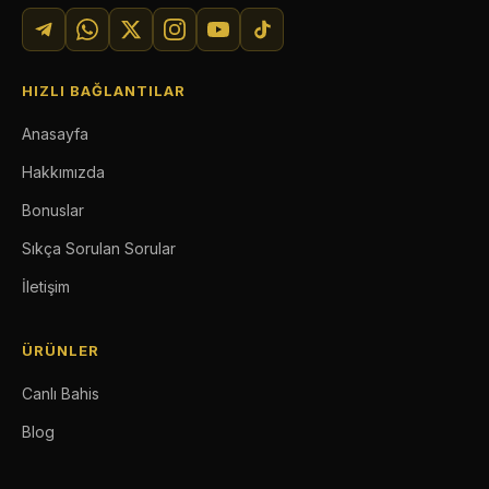
HIZLI BAĞLANTILAR
Anasayfa
Hakkımızda
Bonuslar
Sıkça Sorulan Sorular
İletişim
ÜRÜNLER
Canlı Bahis
Blog