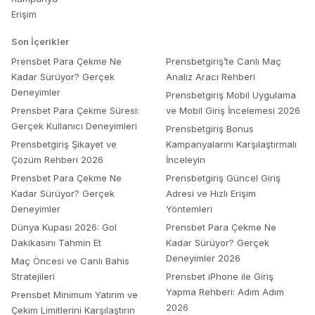
Erişim
Son İçerikler
Prensbet Para Çekme Ne
Prensbetgiriş’te Canlı Maç
Kadar Sürüyor? Gerçek
Analiz Aracı Rehberi
Deneyimler
Prensbetgiriş Mobil Uygulama
Prensbet Para Çekme Süresi:
ve Mobil Giriş İncelemesi 2026
Gerçek Kullanıcı Deneyimleri
Prensbetgiriş Bonus
Prensbetgiriş Şikayet ve
Kampanyalarını Karşılaştırmalı
Çözüm Rehberi 2026
İnceleyin
Prensbet Para Çekme Ne
Prensbetgiriş Güncel Giriş
Kadar Sürüyor? Gerçek
Adresi ve Hızlı Erişim
Deneyimler
Yöntemleri
Dünya Kupası 2026: Gol
Prensbet Para Çekme Ne
Dakikasını Tahmin Et
Kadar Sürüyor? Gerçek
Deneyimler 2026
Maç Öncesi ve Canlı Bahis
Stratejileri
Prensbet iPhone ile Giriş
Yapma Rehberi: Adım Adım
Prensbet Minimum Yatırım ve
2026
Çekim Limitlerini Karşılaştırın