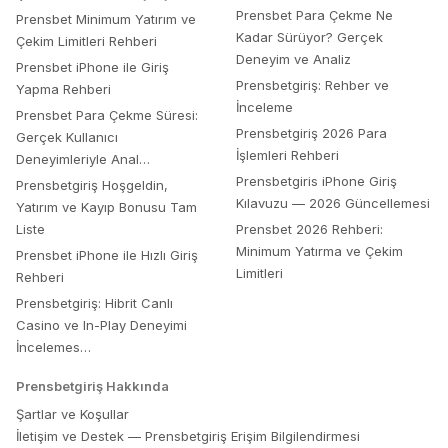
Prensbet Para Çekme Ne
Prensbet Minimum Yatırım ve
Kadar Sürüyor? Gerçek
Çekim Limitleri Rehberi
Deneyim ve Analiz
Prensbet iPhone ile Giriş
Prensbetgiriş: Rehber ve
Yapma Rehberi
İnceleme
Prensbet Para Çekme Süresi:
Prensbetgiriş 2026 Para
Gerçek Kullanıcı
İşlemleri Rehberi
Deneyimleriyle Anal…
Prensbetgiris iPhone Giriş
Prensbetgiriş Hoşgeldin,
Kılavuzu — 2026 Güncellemesi
Yatırım ve Kayıp Bonusu Tam
Liste
Prensbet 2026 Rehberi:
Minimum Yatırma ve Çekim
Prensbet iPhone ile Hızlı Giriş
Limitleri
Rehberi
Prensbetgiriş: Hibrit Canlı
Casino ve In-Play Deneyimi
İncelemes…
Prensbetgiriş
Hakkında
Şartlar ve Koşullar
İletişim ve Destek — Prensbetgiriş Erişim Bilgilendirmesi