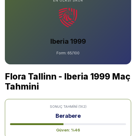
EN OLASI SKOR
Iberia 1999
Form:
65
/100
Flora Tallinn
-
Iberia 1999
Maç
Tahmini
SONUÇ TAHMINI (1X2)
Berabere
Güven: %
46