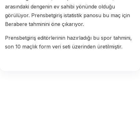
arasındaki dengenin ev sahibi yönünde olduğu
görülüyor. Prensbetgiriş istatistik panosu bu maç için
Berabere tahminini öne çıkarıyor.
Prensbetgiriş editörlerinin hazırladığı bu spor tahmini,
son 10 maçlık form veri seti üzerinden üretilmiştir.