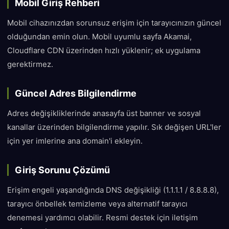
Mobil Giriş Rehberi
Mobil cihazınızdan sorunsuz erişim için tarayıcınızın güncel
olduğundan emin olun. Mobil uyumlu sayfa Akamai,
Cloudflare CDN üzerinden hızlı yüklenir; ek uygulama
gerektirmez.
Güncel Adres Bilgilendirme
Adres değişikliklerinde anasayfa üst banner ve sosyal
kanallar üzerinden bilgilendirme yapılır. Sık değişen URL'ler
için yer imlerine ana domain'i ekleyin.
Giriş Sorunu Çözümü
Erişim engeli yaşandığında DNS değişikliği (1.1.1.1 / 8.8.8.8),
tarayıcı önbellek temizleme veya alternatif tarayıcı
denemesi yardımcı olabilir. Resmi destek için iletişim