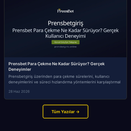
Prensbet Para Çekme Ne Kadar Sürüyor? Gerçek
Deneyimler
Prensbetgiriş üzerinden para çekme sürelerini, kullanıcı
deneyimlerini ve süreci hızlandırma yöntemlerini karşılaştırmal
28 Haz 2026
Tüm Yazılar →