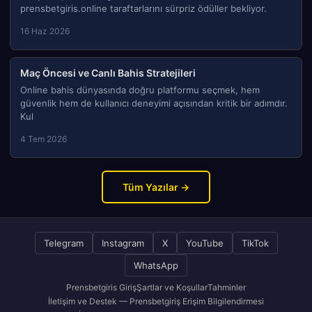
prensbetgiris.online taraftarlarını sürpriz ödüller bekliyor.
16 Haz 2026
Maç Öncesi ve Canlı Bahis Stratejileri
Online bahis dünyasında doğru platformu seçmek, hem
güvenlik hem de kullanıcı deneyimi açısından kritik bir adımdır.
Kul
4 Tem 2026
Tüm Yazılar →
Telegram
Instagram
X
YouTube
TikTok
WhatsApp
Prensbetgiris Giriş
Şartlar ve Koşullar
Tahminler
İletişim ve Destek — Prensbetgiriş Erişim Bilgilendirmesi