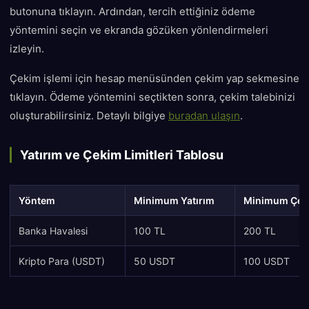
butonuna tıklayın. Ardından, tercih ettiğiniz ödeme
yöntemini seçin ve ekranda gözüken yönlendirmeleri
izleyin.
Çekim işlemi için hesap menüsünden çekim yap sekmesine
tıklayın. Ödeme yöntemini seçtikten sonra, çekim talebinizi
oluşturabilirsiniz. Detaylı bilgiye
buradan ulaşın
.
Yatırım ve Çekim Limitleri Tablosu
Yöntem
Minimum Yatırım
Minimum Çek
Banka Havalesi
100 TL
200 TL
Kripto Para (USDT)
50 USDT
100 USDT