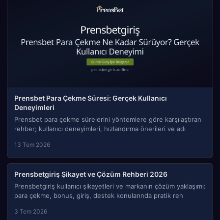
Prensbet Para Çekme Süresi: Gerçek Kullanıcı
Deneyimleri
Prensbet para çekme sürelerini yöntemlere göre karşılaştıran
rehber; kullanıcı deneyimleri, hızlandırma önerileri ve adı
13 Tem 2026
Prensbetgiriş Şikayet ve Çözüm Rehberi 2026
Prensbetgiriş kullanıcı şikayetleri ve markanın çözüm yaklaşımı:
para çekme, bonus, giriş, destek konularında pratik reh
3 Tem 2026