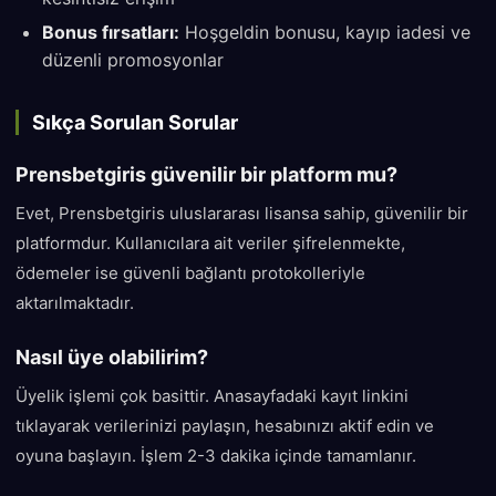
Bonus fırsatları:
Hoşgeldin bonusu, kayıp iadesi ve
düzenli promosyonlar
Sıkça Sorulan Sorular
Prensbetgiris güvenilir bir platform mu?
Evet, Prensbetgiris uluslararası lisansa sahip, güvenilir bir
platformdur. Kullanıcılara ait veriler şifrelenmekte,
ödemeler ise güvenli bağlantı protokolleriyle
aktarılmaktadır.
Nasıl üye olabilirim?
Üyelik işlemi çok basittir. Anasayfadaki kayıt linkini
tıklayarak verilerinizi paylaşın, hesabınızı aktif edin ve
oyuna başlayın. İşlem 2-3 dakika içinde tamamlanır.