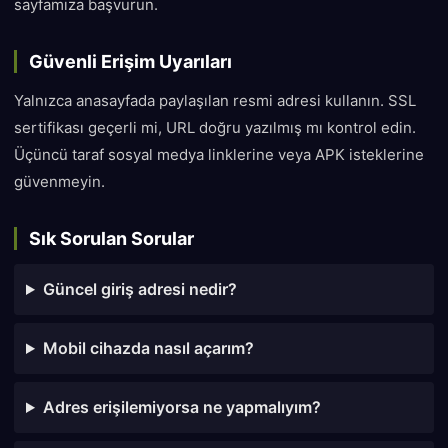
sayfamıza başvurun.
Güvenli Erişim Uyarıları
Yalnızca anasayfada paylaşılan resmi adresi kullanın. SSL
sertifikası geçerli mi, URL doğru yazılmış mı kontrol edin.
Üçüncü taraf sosyal medya linklerine veya APK isteklerine
güvenmeyin.
Sık Sorulan Sorular
Güncel giriş adresi nedir?
Mobil cihazda nasıl açarım?
Adres erişilemiyorsa ne yapmalıyım?