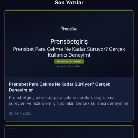
Son Yazılar
Prensbet Para Çekme Ne Kadar Sürüyor? Gerçek
Deneyimler
Prensbetgiriş üzerinde para çekme süreleri, doğrulama
süreçleri ve hızlı işlem için adımlar. Gerçek kullanıcı deneyimler
26 Tem 2026