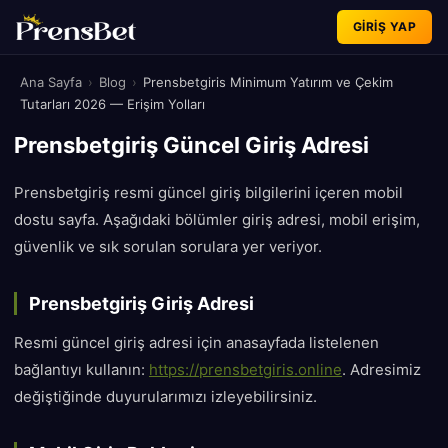
GIRIŞ YAP
Ana Sayfa
›
Blog
›
Prensbetgiris Minimum Yatırım ve Çekim
Tutarları 2026 — Erişim Yolları
Prensbetgiriş Güncel Giriş Adresi
Prensbetgiriş resmi güncel giriş bilgilerini içeren mobil
dostu sayfa. Aşağıdaki bölümler giriş adresi, mobil erişim,
güvenlik ve sık sorulan sorulara yer veriyor.
Prensbetgiriş Giriş Adresi
Resmi güncel giriş adresi için anasayfada listelenen
bağlantıyı kullanın:
https://prensbetgiris.online
. Adresimiz
değiştiğinde duyurularımızı izleyebilirsiniz.