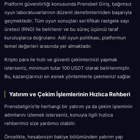
Platform güvenilirliği konusunda Prensbet Giriş, bağımsız
oyun laboratuvarlarının düzenli denetimlerinden başarıyla
geçmektedir. Tüm oyun sonuçları sertifikalı rastgele sayı
üreteci (RNG) ile belirlenir ve bu süreç üçüncü taraf
kuruluşlarca doğrulanır. Adil oyun politikası, platformun
temel değerleri arasında yer almaktadır.
Kripto para ile hızlı ve güvenli çekimlerinizi yapmak
isterseniz, minimum tutar 100 USDT olarak belirlenmiştir.
Bu, kazançlarınızı en esnek yöntemlerle çekmenizi sağlar.
Yatırım ve Çekim İşlemlerinin Hızlıca Rehberi
Prensbetgiris'te herhangi bir yatırım ya da çekim işleminin
adımlarını izlemek isterseniz, konuyla ilgili hızlıca
rehberimiz size yardımcı olabilir.
Öncelikle, hesabınızın bakiye bölümünden yatırım yap