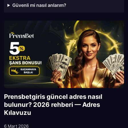
Güvenli mi nasıl anlarım?
Prensbetgiris güncel adres nasıl
bulunur? 2026 rehberi — Adres
Kılavuzu
6 Mart 2026