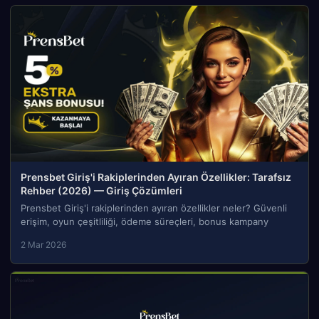
Prensbet Giriş'i Rakiplerinden Ayıran Özellikler: Tarafsız
Rehber (2026) — Giriş Çözümleri
Prensbet Giriş'i rakiplerinden ayıran özellikler neler? Güvenli
erişim, oyun çeşitliliği, ödeme süreçleri, bonus kampany
2 Mar 2026