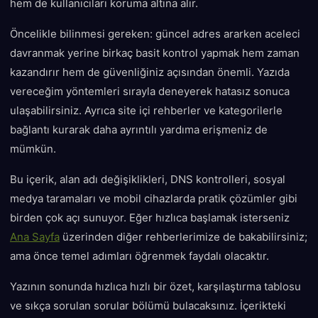
hem de kullanıcıları koruma altına alır.
Öncelikle bilinmesi gereken: güncel adres ararken aceleci
davranmak yerine birkaç basit kontrol yapmak hem zaman
kazandırır hem de güvenliğiniz açısından önemli. Yazıda
vereceğim yöntemleri sırayla deneyerek hatasız sonuca
ulaşabilirsiniz. Ayrıca site içi rehberler ve kategorilerle
bağlantı kurarak daha ayrıntılı yardıma erişmeniz de
mümkün.
Bu içerik, alan adı değişiklikleri, DNS kontrolleri, sosyal
medya taramaları ve mobil cihazlarda pratik çözümler gibi
birden çok açı sunuyor. Eğer hızlıca başlamak isterseniz
Ana Sayfa
üzerinden diğer rehberlerimize de bakabilirsiniz;
ama önce temel adımları öğrenmek faydalı olacaktır.
Yazının sonunda hızlıca hızlı bir özet, karşılaştırma tablosu
ve sıkça sorulan sorular bölümü bulacaksınız. İçerikteki