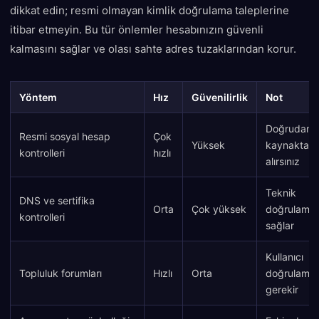
dikkat edin; resmi olmayan kimlik doğrulama taleplerine
itibar etmeyin. Bu tür önlemler hesabınızın güvenli
kalmasını sağlar ve olası sahte adres tuzaklarından korur.
Yöntem
Hız
Güvenilirlik
Not
Doğrudan
Resmi sosyal hesap
Çok
Yüksek
kaynaktan 
kontrolleri
hızlı
alırsınız
Teknik
DNS ve sertifika
Orta
Çok yüksek
doğrulama
kontrolleri
sağlar
Kullanıcı
Topluluk forumları
Hızlı
Orta
doğrulamas
gerekir