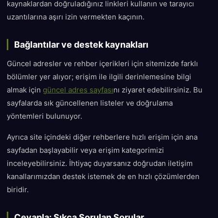
kaynaklardan doğruladığınız linkleri kullanın ve tarayıcı
uzantılarına aşırı izin vermekten kaçının.
Bağlantılar ve destek kaynakları
Güncel adresler ve rehber içerikleri için sitemizde farklı
bölümler yer alıyor; erişim ile ilgili derinlemesine bilgi
almak için
güncel adres sayfası
nı ziyaret edebilirsiniz. Bu
sayfalarda sık güncellenen listeler ve doğrulama
yöntemleri bulunuyor.
Ayrıca site içindeki diğer rehberlere hızlı erişim için ana
sayfadan başlayabilir veya erişim kategorimizi
inceleyebilirsiniz. İhtiyaç duyarsanız doğrudan iletişim
kanallarımızdan destek istemek de en hızlı çözümlerden
biridir.
Cevapla: Sıkça Sorulan Sorular