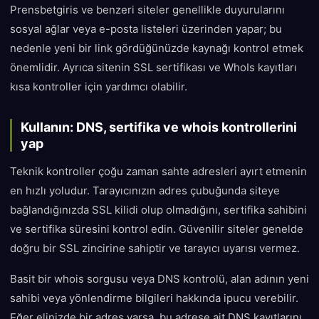
Prensbetgiris ve benzeri siteler genellikle duyurularını
sosyal ağlar veya e-posta listeleri üzerinden yapar; bu
nedenle yeni bir link gördüğünüzde kaynağı kontrol etmek
önemlidir. Ayrıca sitenin SSL sertifikası ve WhoIs kayıtları
kısa kontroller için yardımcı olabilir.
Kullanın: DNS, sertifika ve whois kontrollerini
yap
Teknik kontroller çoğu zaman sahte adresleri ayırt etmenin
en hızlı yoludur. Tarayıcınızın adres çubuğunda siteye
bağlandığınızda SSL kilidi olup olmadığını, sertifika sahibini
ve sertifika süresini kontrol edin. Güvenilir siteler genelde
doğru bir SSL zincirine sahiptir ve tarayıcı uyarısı vermez.
Basit bir whois sorgusu veya DNS kontrolü, alan adının yeni
sahibi veya yönlendirme bilgileri hakkında ipucu verebilir.
Eğer elinizde bir adres varsa, bu adrese ait DNS kayıtlarını