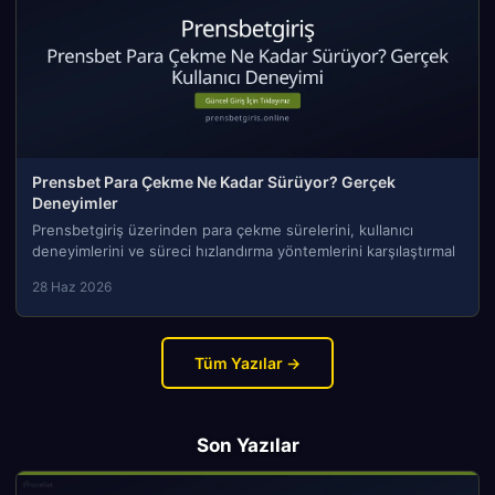
Prensbet Para Çekme Ne Kadar Sürüyor? Gerçek
Deneyimler
Prensbetgiriş üzerinden para çekme sürelerini, kullanıcı
deneyimlerini ve süreci hızlandırma yöntemlerini karşılaştırmal
28 Haz 2026
Tüm Yazılar →
Son Yazılar