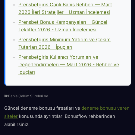
Prensbetgiris Canlı Bahis Rehberi — Mart
2026 İleri Stratejiler - Uzman İncelemesi
Prensbet Bonus Kampanyaları – Güncel
Teklifler 2026 - Uzman İncelemesi
Prensbetgiris Minimum Yatırım ve Çekim
Tutarları 2026 - İpuçları
Prensbetgiris Kullanıcı Yorumları ve
Değerlendirmeleri — Mart 2026 - Rehber ve
İpuçları
İlkBahis Çekim Süreleri ve
Güncel deneme bonusu fırsatları ve
deneme bonusu veren
siteler
konusunda ayrıntıları Bonusflow rehberinden
alabilirsiniz.