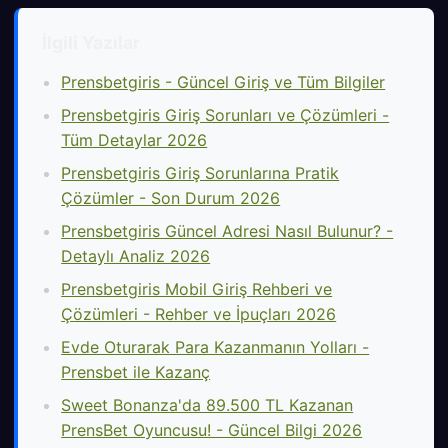
İlgili Yazılar
Prensbetgiris - Güncel Giriş ve Tüm Bilgiler
Prensbetgiris Giriş Sorunları ve Çözümleri -
Tüm Detaylar 2026
Prensbetgiris Giriş Sorunlarına Pratik
Çözümler - Son Durum 2026
Prensbetgiris Güncel Adresi Nasıl Bulunur? -
Detaylı Analiz 2026
Prensbetgiris Mobil Giriş Rehberi ve
Çözümleri - Rehber ve İpuçları 2026
Evde Oturarak Para Kazanmanın Yolları -
Prensbet ile Kazanç
Sweet Bonanza'da 89.500 TL Kazanan
PrensBet Oyuncusu! - Güncel Bilgi 2026