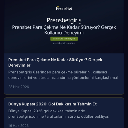
Prensbet Para Çekme Ne Kadar Sürüyor? Gerçek
Deneyimler
Prensbetgiriş üzerinden para çekme sürelerini, kullanıcı
deneyimlerini ve süreci hızlandırma yöntemlerini karşılaştırmal
28 Haz 2026
Dünya Kupası 2026: Gol Dakikasını Tahmin Et
Dünya Kupası 2026 gol dakikası tahmininde
prensbetgiris.online taraftarlarını sürpriz ödüller bekliyor.
16 Haz 2026