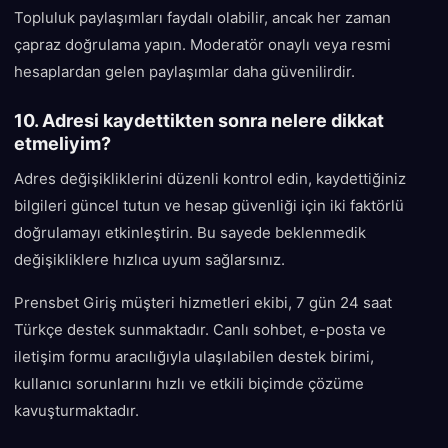
Topluluk paylaşımları faydalı olabilir, ancak her zaman
çapraz doğrulama yapın. Moderatör onaylı veya resmi
hesaplardan gelen paylaşımlar daha güvenilirdir.
10. Adresi kaydettikten sonra nelere dikkat
etmeliyim?
Adres değişikliklerini düzenli kontrol edin, kaydettiğiniz
bilgileri güncel tutun ve hesap güvenliği için iki faktörlü
doğrulamayı etkinleştirin. Bu sayede beklenmedik
değişikliklere hızlıca uyum sağlarsınız.
Prensbet Giriş müşteri hizmetleri ekibi, 7 gün 24 saat
Türkçe destek sunmaktadır. Canlı sohbet, e-posta ve
iletişim formu aracılığıyla ulaşılabilen destek birimi,
kullanıcı sorunlarını hızlı ve etkili biçimde çözüme
kavuşturmaktadır.