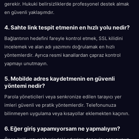
gerekir. Hukuki belirsizliklerde profesyonel destek almak
en güvenli yaklaşımdır.
4. Sahte link tespit etmenin en hızlı yolu nedir?
Bağlantının hedefini fareyle kontrol etmek, SSL kilidini
incelemek ve alan adı yazımını doğrulamak en hızlı
yöntemlerdir. Ayrıca resmi kanallardan çapraz kontrol
yapmayı unutmayın.
5. Mobilde adres kaydetmenin en güvenli
yöntemi nedir?
Parola yöneticileri veya senkronize edilen tarayıcı yer
imleri güvenli ve pratik yöntemlerdir. Telefonunuza
bilinmeyen uygulama veya kısayollar eklemekten kaçının.
6. Eğer giriş yapamıyorsam ne yapmalıyım?