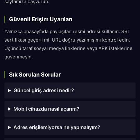
sayfamıza başvurun.
Güvenli Erişim Uyarıları
Yalnızca anasayfada paylaşılan resmi adresi kullanın. SSL
sertifikası geçerli mi, URL doğru yazılmış mı kontrol edin.
Üçüncü taraf sosyal medya linklerine veya APK isteklerine
güvenmeyin.
Sık Sorulan Sorular
Güncel giriş adresi nedir?
Mobil cihazda nasıl açarım?
Adres erişilemiyorsa ne yapmalıyım?