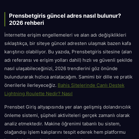
Prensbetgiris güncel adres nasıl bulunur?
2026 rehberi
İnternette erişim engellemeleri ve alan adı değişiklikleri
sıklaştıkça, bir siteye güncel adresten ulaşmak bazen kafa
karıştırıcı olabiliyor. Bu yazıda, Prensbetgiris sitesine (alan
adı referansı ve erişim yolları dahil) hızlı ve güvenli şekilde
nasıl ulaşabileceğinizi, 2026 trendlerini göz önünde
bulundurarak hızlıca anlatacağım. Samimi bir dille ve pratik
önerilerle ilerleyeceğiz.
Bahis Sitelerinde Canlı Destek
Lightning Roulette Nedir? Nasıl
Prensbet Giriş altyapısında yer alan gelişmiş dolandırıcılık
önleme sistemi, şüpheli aktiviteleri gerçek zamanlı olarak
analiz etmektedir. Makine öğrenimi tabanlı bu sistem,
olağandışı işlem kalıplarını tespit ederek hem platformu