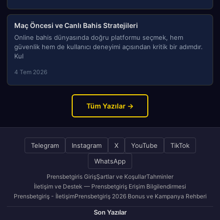
Maç Öncesi ve Canlı Bahis Stratejileri
Online bahis dünyasında doğru platformu seçmek, hem
güvenlik hem de kullanıcı deneyimi açısından kritik bir adımdır.
Kul
4 Tem 2026
Tüm Yazılar →
Telegram
Instagram
X
YouTube
TikTok
WhatsApp
Prensbetgiris Giriş
Şartlar ve Koşullar
Tahminler
İletişim ve Destek — Prensbetgiriş Erişim Bilgilendirmesi
Prensbetgiriş - İletişim
Prensbetgiriş 2026 Bonus ve Kampanya Rehberi
Son Yazılar