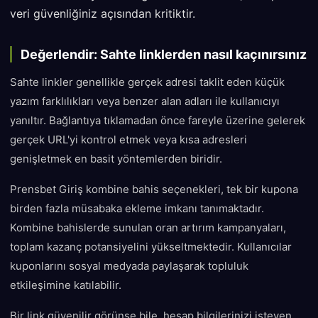
veri güvenliğiniz açısından kritiktir.
Değerlendir: Sahte linklerden nasıl kaçınırsınız
Sahte linkler genellikle gerçek adresi taklit eden küçük
yazım farklılıkları veya benzer alan adları ile kullanıcıyı
yanıltır. Bağlantıya tıklamadan önce fareyle üzerine gelerek
gerçek URL'yi kontrol etmek veya kısa adresleri
genişletmek en basit yöntemlerden biridir.
Prensbet Giriş kombine bahis seçenekleri, tek bir kupona
birden fazla müsabaka ekleme imkanı tanımaktadır.
Kombine bahislerde sunulan oran artırım kampanyaları,
toplam kazanç potansiyelini yükseltmektedir. Kullanıcılar
kuponlarını sosyal medyada paylaşarak topluluk
etkileşimine katılabilir.
Bir link güvenilir görünse bile, hesap bilgilerinizi isteyen