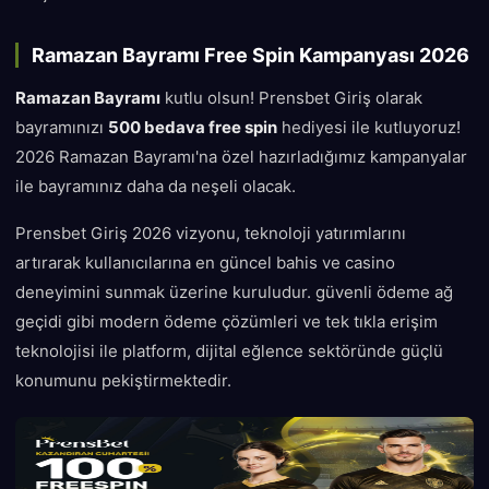
Ramazan Bayramı Free Spin Kampanyası 2026
Ramazan Bayramı
kutlu olsun! Prensbet Giriş olarak
bayramınızı
500 bedava free spin
hediyesi ile kutluyoruz!
2026 Ramazan Bayramı'na özel hazırladığımız kampanyalar
ile bayramınız daha da neşeli olacak.
Prensbet Giriş 2026 vizyonu, teknoloji yatırımlarını
artırarak kullanıcılarına en güncel bahis ve casino
deneyimini sunmak üzerine kuruludur. güvenli ödeme ağ
geçidi gibi modern ödeme çözümleri ve tek tıkla erişim
teknolojisi ile platform, dijital eğlence sektöründe güçlü
konumunu pekiştirmektedir.