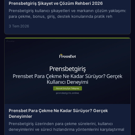
Prensbetgiriş Şikayet ve Çözüm Rehberi 2026
Prensbetgiriş kullanıcı şikayetleri ve markanın çözüm yaklaşımı:
para çekme, bonus, giriş, destek konularında pratik reh
3 Tem 2026
Prensbet Para Çekme Ne Kadar Sürüyor? Gerçek
Deneyimler
Prensbetgiriş üzerinden para çekme sürelerini, kullanıcı
deneyimlerini ve süreci hızlandırma yöntemlerini karşılaştırmal