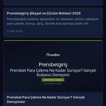
Prensbetgiriş Şikayet ve Çözüm Rehberi 2026
Prensbetgiriş kullanıcı şikayetleri ve markanın çözüm yaklaşımı:
para çekme, bonus, giriş, destek konularında pratik reh
3 Tem 2026
Prensbet Para Çekme Ne Kadar Sürüyor? Gerçek
Deneyimler