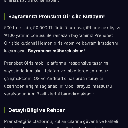
sınırsız sayıda kullanılabilir.
Bayramınızı Prensbet Giriş ile Kutlayın!
500 free spin, 50.000 TL ödüllü turnuva, iPhone çekilişi ve
%100 yatırım bonusu ile ramazan bayramınız Prensbet
Giriş'da kutlanır! Hemen giriş yapın ve bayram fırsatlarını
kaçırmayın.
Bayramınız mübarek olsun!
Prensbet Giriş mobil platformu, responsive tasarımı
sayesinde tüm akıllı telefon ve tabletlerde sorunsuz
çalışmaktadır. iOS ve Android cihazlardan tarayıcı
üzerinden erişim sağlanabilir. Mobil arayüz, masaüstü
versiyonun tüm özelliklerini barındırmaktadır.
Detaylı Bilgi ve Rehber
Prensbetgiris platformu, kullanıcılarına güvenli ve kaliteli