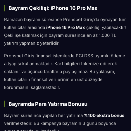
Bayram Çekilişi: iPhone 16 Pro Max
Ramazan bayramı süresince Prensbet Giriş'da oynayan tüm
kullanıcılar arasında
iPhone 16 Pro Max
çekilişi yapılacaktır!
Çekilişe katılmak için bayram süresince en az 1.000 TL
yatırım yapmanız yeterlidir.
Prensbet Giriş finansal işlemlerde PCI DSS uyumlu ödeme
altyapısı kullanmaktadır. Kart bilgileri tokenize edilerek
saklanır ve üçüncü taraflarla paylaşılmaz. Bu yaklaşım,
kullanıcıların finansal verilerinin en üst düzeyde
korunmasını sağlamaktadır.
Bayramda Para Yatırma Bonusu
Bayram süresince yapılan her yatırıma
%100 ekstra bonus
verilmektedir. Bu kampanya bayramın 3 günü boyunca