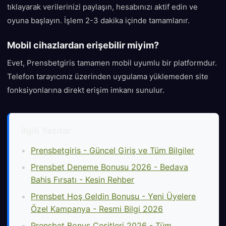
tıklayarak verilerinizi paylaşın, hesabınızı aktif edin ve
oyuna başlayın. İşlem 2-3 dakika içinde tamamlanır.
Mobil cihazlardan erişebilir miyim?
Evet, Prensbetgiris tamamen mobil uyumlu bir platformdur.
Telefon tarayıcınız üzerinden uygulama yüklemeden site
fonksiyonlarına direkt erişim imkanı sunulur.
İlgili Yazılar
Prensbetgiris - Güncel Giriş ve Tüm Bilgiler
Prensbet Deneme Bonusu 2026 - Bedava
Bahis Fırsatı - Kesin Rehber
Prensbet Hoş Geldin Bonusu - Yeni Üyelere
Özel Kampanya - Resmi Bilgi 2026
Prensbet Bonus Çeşitleri 2026 - Tüm