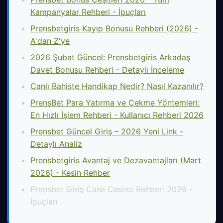
Kampanyalar Rehberi - İpuçları
Prensbetgiris Kayıp Bonusu Rehberi (2026) -
A'dan Z'ye
2026 Şubat Güncel: Prensbetgiris Arkadaş
Davet Bonusu Rehberi - Detaylı İnceleme
Canlı Bahiste Handikap Nedir? Nasıl Kazanılır?
PrensBet Para Yatırma ve Çekme Yöntemleri:
En Hızlı İşlem Rehberi - Kullanıcı Rehberi 2026
Prensbet Güncel Giriş – 2026 Yeni Link -
Detaylı Analiz
Prensbetgiris Avantaj ve Dezavantajları (Mart
2026) - Kesin Rehber
Prensbet Giriş Canlı Casino Rehberi 2026 -
İpuçları