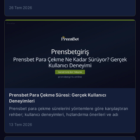
26 Tem 2026
Prensbet Para Çekme Süresi: Gerçek Kullanıcı
Deneyimleri
Prensbet para çekme sürelerini yöntemlere göre karşılaştıran
rehber; kullanıcı deneyimleri, hızlandırma önerileri ve adı
13 Tem 2026