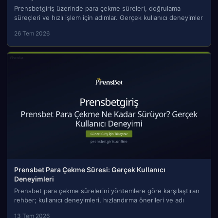
Prensbetgiriş üzerinde para çekme süreleri, doğrulama
süreçleri ve hızlı işlem için adımlar. Gerçek kullanıcı deneyimler
26 Tem 2026
Prensbet Para Çekme Süresi: Gerçek Kullanıcı
Deneyimleri
Prensbet para çekme sürelerini yöntemlere göre karşılaştıran
rehber; kullanıcı deneyimleri, hızlandırma önerileri ve adı
13 Tem 2026