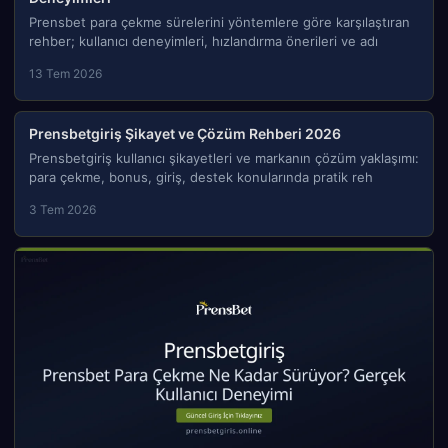
Prensbet para çekme sürelerini yöntemlere göre karşılaştıran
rehber; kullanıcı deneyimleri, hızlandırma önerileri ve adı
13 Tem 2026
Prensbetgiriş Şikayet ve Çözüm Rehberi 2026
Prensbetgiriş kullanıcı şikayetleri ve markanın çözüm yaklaşımı:
para çekme, bonus, giriş, destek konularında pratik reh
3 Tem 2026