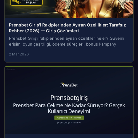
Prensbet Giriş'i Rakiplerinden Ayıran Özellikler: Tarafsız
Rehber (2026) — Giriş Çözümleri
Prensbet Giriş'i rakiplerinden ayıran özellikler neler? Güvenli
erişim, oyun çeşitliliği, ödeme süreçleri, bonus kampany
2 Mar 2026