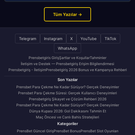
Tüm Yazılar →
Telegram
Instagram
X
YouTube
TikTok
WhatsApp
Prensbetgiris Giriş
Şartlar ve Koşullar
Tahminler
İletişim ve Destek — Prensbetgiriş Erişim Bilgilendirmesi
Prensbetgiriş - İletişim
Prensbetgiriş 2026 Bonus ve Kampanya Rehberi
Son Yazılar
Prensbet Para Çekme Ne Kadar Sürüyor? Gerçek Deneyimler
Prensbet Para Çekme Süresi: Gerçek Kullanıcı Deneyimleri
Prensbetgiriş Şikayet ve Çözüm Rehberi 2026
Prensbet Para Çekme Ne Kadar Sürüyor? Gerçek Deneyimler
Dünya Kupası 2026: Gol Dakikasını Tahmin Et
Maç Öncesi ve Canlı Bahis Stratejileri
Kategoriler
PrensBet Güncel Giriş
PrensBet Bonus
PrensBet Slot Oyunları