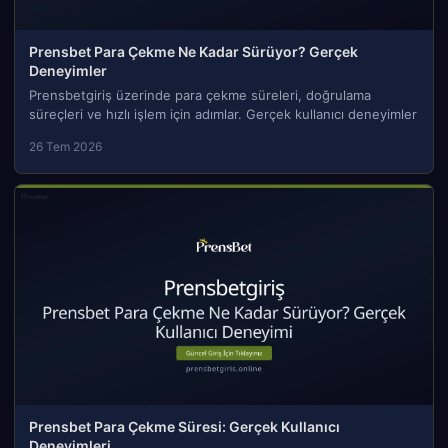
Prensbet Para Çekme Ne Kadar Sürüyor? Gerçek
Deneyimler
Prensbetgiriş üzerinde para çekme süreleri, doğrulama
süreçleri ve hızlı işlem için adımlar. Gerçek kullanıcı deneyimler
26 Tem 2026
Prensbet Para Çekme Süresi: Gerçek Kullanıcı
Deneyimleri