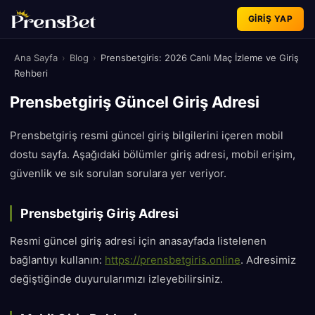
GIRIŞ YAP
Ana Sayfa
›
Blog
›
Prensbetgiris: 2026 Canlı Maç İzleme ve Giriş
Rehberi
Prensbetgiriş Güncel Giriş Adresi
Prensbetgiriş resmi güncel giriş bilgilerini içeren mobil
dostu sayfa. Aşağıdaki bölümler giriş adresi, mobil erişim,
güvenlik ve sık sorulan sorulara yer veriyor.
Prensbetgiriş Giriş Adresi
Resmi güncel giriş adresi için anasayfada listelenen
bağlantıyı kullanın:
https://prensbetgiris.online
. Adresimiz
değiştiğinde duyurularımızı izleyebilirsiniz.