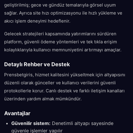
geliştirilmiş; gece ve gündüz temalarıyla görsel uyum
sağlar. Ayrıca site hızı optimizasyonu ile hızlı yükleme ve
akıcı işlem deneyimi hedeflenir.
Gelecek stratejileri kapsamında yatırımlarını sürdüren
platform, güvenli ödeme yöntemleri ve tek tıkla erişim
kolaylıklarıyla kullanıcı memnuniyetini artırmayı amaçlar.
Detaylı Rehber ve Destek
Prensbetgiris, hizmet kalitesini yükseltmek için altyapısını
düzenli olarak günceller ve kullanıcı verilerini güvenli
protokollerle korur. Canlı destek ve farklı iletişim kanalları
üzerinden yardım almak mümkündür.
Avantajlar
Güvenilir sistem:
Denetimli altyapı sayesinde
güvenle işlemler yapılır