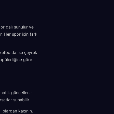
or dalı sunulur ve
. Her spor için farklı
sketbolda ise çeyrek
popülerliğine göre
matik güncellenir.
atlar sunabilir.
alıplardan kaçının.