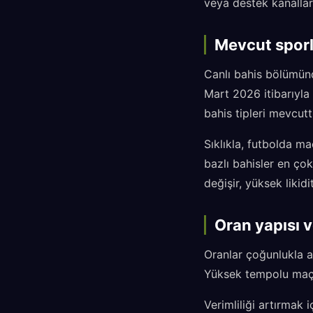
veya destek kanalları
Mevcut sporla
Canlı bahis bölümünd
Mart 2026 itibarıyla 
bahis tipleri mevcutt
Sıklıkla, futbolda m
bazlı bahisler en çok
değişir, yüksek likidi
Oran yapısı v
Oranlar çoğunlukla an
Yüksek tempolu maçla
Verimliliği artırmak 