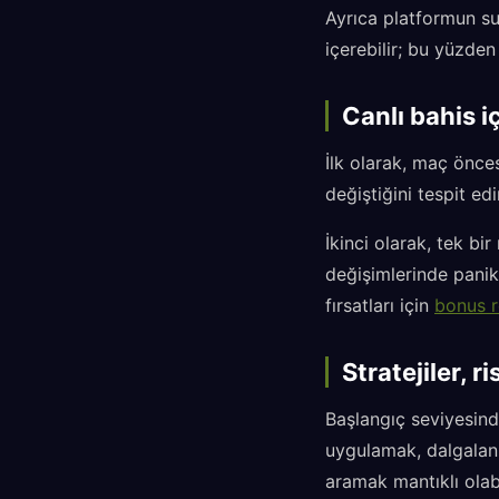
Ayrıca platformun su
içerebilir; bu yüzde
Canlı bahis iç
İlk olarak, maç öncesi
değiştiğini tespit ed
İkinci olarak, tek bi
değişimlerinde pani
fırsatları için
bonus r
Stratejiler, 
Başlangıç seviyesind
uygulamak, dalgalanm
aramak mantıklı olabi