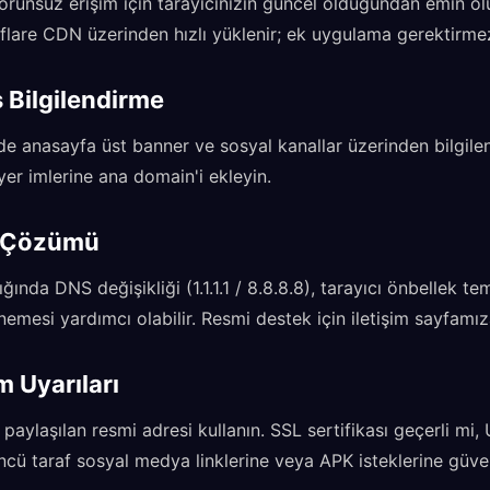
orunsuz erişim için tarayıcınızın güncel olduğundan emin o
lare CDN üzerinden hızlı yüklenir; ek uygulama gerektirme
 Bilgilendirme
de anasayfa üst banner ve sosyal kanallar üzerinden bilgilen
yer imlerine ana domain'i ekleyin.
u Çözümü
ğında DNS değişikliği (1.1.1.1 / 8.8.8.8), tarayıcı önbellek t
enemesi yardımcı olabilir. Resmi destek için iletişim sayfamı
m Uyarıları
paylaşılan resmi adresi kullanın. SSL sertifikası geçerli mi
ncü taraf sosyal medya linklerine veya APK isteklerine güv