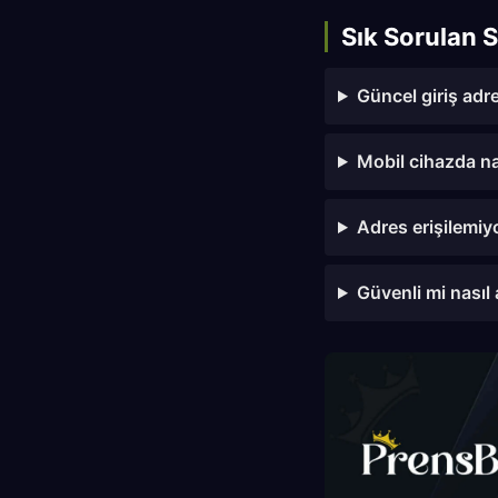
Sık Sorulan S
Güncel giriş adre
Mobil cihazda na
Adres erişilemi
Güvenli mi nasıl