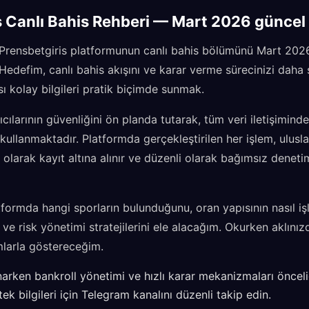
s Canlı Bahis Rehberi — Mart 2026 güncel
 Prensbetgiris platformunun canlı bahis bölümünü Mart 2026
 Hedefim, canlı bahis akışını ve karar verme sürecinizi daha s
ı kolay bilgileri pratik biçimde sunmak.
ıcılarının güvenliğini ön planda tutarak, tüm veri iletişimin
 kullanmaktadır. Platformda gerçekleştirilen her işlem, ulusl
olarak kayıt altına alınır ve düzenli olarak bağımsız deneti
ormda hangi sporların bulunduğunu, oran yapısının nasıl işle
nı ve risk yönetimi stratejilerini ele alacağım. Okurken aklını
mlarla göstereceğim.
arken bankroll yönetimi ve hızlı karar mekanizmaları önceliğ
k bilgileri için Telegram kanalını düzenli takip edin.