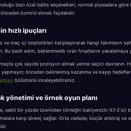
nduğu bazı özel bahis seçenekleri, normal piyasalara göre f
n önceden kontrol etmek faydalıdır.
in hızlı ipuçları
 ve maç içi istatistikleri karşılaştırarak hangi takımların sah
in. Bu basit adım, beklenmedik oran fırsatlarını yakalamaya 
r maçta çok sayıda pozisyon almak yerine seçici davranın. Hız
k yapmayın; önceden belirlenmiş kazanma ve kayıp hedefler
ehberi
bölümünü inceleyebilirsiniz.
risk yönetimi ve örnek oyun planı
e, sabit bir yüzde üzerinden (örneğin bakiyenizin %1-2'si) 
alara karşı direnç sağlar. Orta vadede, küçük arbitraj ve su
lir.