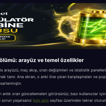
ölümü: arayüz ve temel özellikler
s arayüzü, maç akışı, oran değişimleri ve istatistik panelleri
ak tanır. Ana ekran, o anki öne çıkan karşılaşmaları ve popü
sarlanmıştır.
anlık oran güncellemeleri görürsünüz; bazı kullanıcılar için 
ta sorun yaşarsanız
hızlı giriş
sayfası üzerinden tekrar oturu