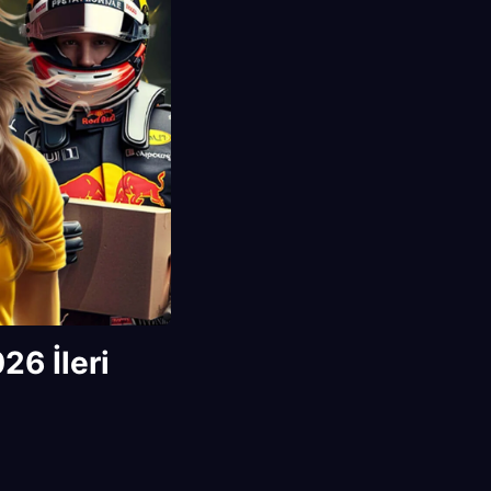
26 İleri