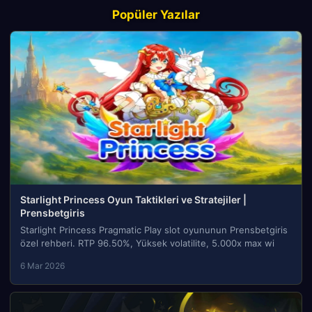
Popüler Yazılar
Starlight Princess Oyun Taktikleri ve Stratejiler |
Prensbetgiris
Starlight Princess Pragmatic Play slot oyununun Prensbetgiris
özel rehberi. RTP 96.50%, Yüksek volatilite, 5.000x max wi
6 Mar 2026