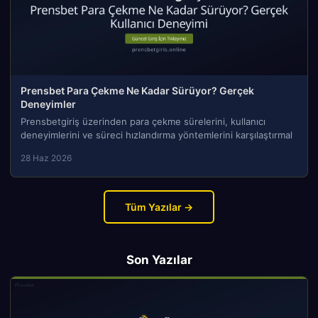
Prensbet Para Çekme Ne Kadar Sürüyor? Gerçek
Deneyimler
Prensbetgiriş üzerinden para çekme sürelerini, kullanıcı
deneyimlerini ve süreci hızlandırma yöntemlerini karşılaştırmal
28 Haz 2026
Tüm Yazılar →
Son Yazılar