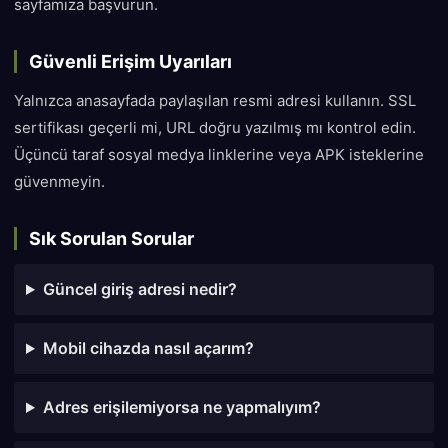
sayfamıza başvurun.
Güvenli Erişim Uyarıları
Yalnızca anasayfada paylaşılan resmi adresi kullanın. SSL
sertifikası geçerli mi, URL doğru yazılmış mı kontrol edin.
Üçüncü taraf sosyal medya linklerine veya APK isteklerine
güvenmeyin.
Sık Sorulan Sorular
Güncel giriş adresi nedir?
Mobil cihazda nasıl açarım?
Adres erişilemiyorsa ne yapmalıyım?