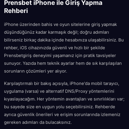
Prensbet iPhone ile Giriş Yapma
Rehberi
iPhone üzerinden bahis ve oyun sitelerine giriş yapmak
düşündüğünüz kadar karmaşık değil; doğru adımları
bilirseniz birkaç dakika içinde hesabınıza ulaşabilirsiniz. Bu
rehber, iOS cihazınızda güvenli ve hızlı bir şekilde
Prensbetgiriş deneyimi yaşamanız için pratik tavsiyeler
sunuyor. Yazıda hem teknik ayarlar hem de sık karşılaşılan
sorunların çözümleri yer alıyor.
Karşılaştırmalı bir bakış açısıyla, iPhone'da mobil tarayıcı,
uygulama (varsa) ve alternatif DNS/Proxy yöntemlerini
kıyaslayacağım. Her yöntemin avantajları ve sınırlılıkları var;
bu sayede size en uygun yolu seçebilirsiniz. Rehberde
ayrıca güvenlik önerileri ve erişim sorunlarında izlemeniz
gereken adımları da bulacaksınız.