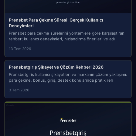
Prensbet Para Çekme Süresi: Gerçek Kullanıcı
Deneyimleri
Prensbet para çekme sürelerini yöntemlere göre karşılaştıran
rehber; kullanıcı deneyimleri, hızlandırma önerileri ve adı
13 Tem 2026
Prensbetgiriş Şikayet ve Çözüm Rehberi 2026
Prensbetgiriş kullanıcı şikayetleri ve markanın çözüm yaklaşımı:
para çekme, bonus, giriş, destek konularında pratik reh
3 Tem 2026