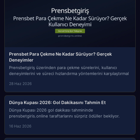
Prensbet Para Çekme Ne Kadar Sürüyor? Gerçek
Deneyimler
Prensbetgiriş üzerinden para çekme sürelerini, kullanıcı
deneyimlerini ve süreci hızlandırma yöntemlerini karşılaştırmal
28 Haz 2026
Dünya Kupası 2026: Gol Dakikasını Tahmin Et
Dünya Kupası 2026 gol dakikası tahmininde
prensbetgiris.online taraftarlarını sürpriz ödüller bekliyor.
16 Haz 2026