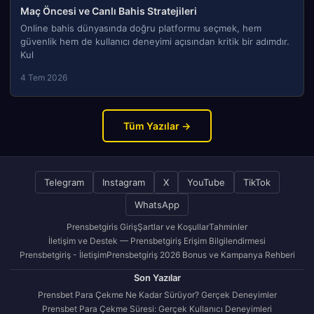
Maç Öncesi ve Canlı Bahis Stratejileri
Online bahis dünyasında doğru platformu seçmek, hem
güvenlik hem de kullanıcı deneyimi açısından kritik bir adımdır.
Kul
4 Tem 2026
Tüm Yazılar →
Telegram
Instagram
X
YouTube
TikTok
WhatsApp
Prensbetgiris Giriş
Şartlar ve Koşullar
Tahminler
İletişim ve Destek — Prensbetgiriş Erişim Bilgilendirmesi
Prensbetgiriş - İletişim
Prensbetgiriş 2026 Bonus ve Kampanya Rehberi
Son Yazılar
Prensbet Para Çekme Ne Kadar Sürüyor? Gerçek Deneyimler
Prensbet Para Çekme Süresi: Gerçek Kullanıcı Deneyimleri