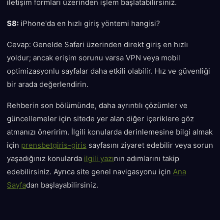
iletişim formları üzerinden işlem başlatabilirsiniz.
S8:
iPhone'da en hızlı giriş yöntemi hangisi?
Cevap: Genelde Safari üzerinden direkt giriş en hızlı
yoldur; ancak erişim sorunu varsa VPN veya mobil
optimizasyonlu sayfalar daha etkili olabilir. Hız ve güvenliği
bir arada değerlendirin.
Rehberin son bölümünde, daha ayrıntılı çözümler ve
güncellemeler için sitede yer alan diğer içeriklere göz
atmanızı öneririm. İlgili konularda derinlemesine bilgi almak
için
prensbetgiris-giris
sayfasını ziyaret edebilir veya sorun
yaşadığınız konularda
ilgili yazı
nın adımlarını takip
edebilirsiniz. Ayrıca site genel navigasyonu için
Ana
Sayfa
dan başlayabilirsiniz.