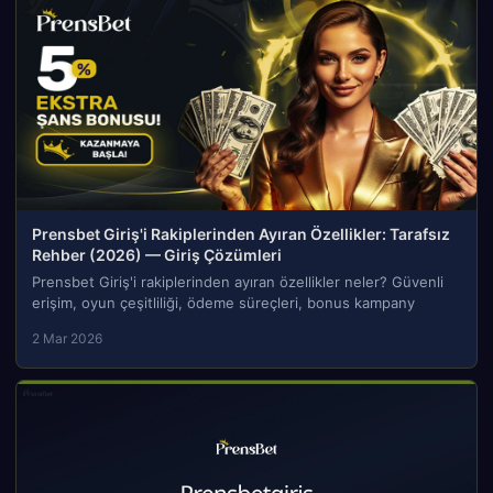
Prensbet Giriş'i Rakiplerinden Ayıran Özellikler: Tarafsız
Rehber (2026) — Giriş Çözümleri
Prensbet Giriş'i rakiplerinden ayıran özellikler neler? Güvenli
erişim, oyun çeşitliliği, ödeme süreçleri, bonus kampany
2 Mar 2026