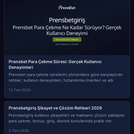
Prensbet Para Çekme Süresi: Gerçek Kullanıcı
Deneyimleri
Prensbet para çekme sürelerini yöntemlere göre karşılaştıran
rehber; kullanıcı deneyimleri, hızlandırma önerileri ve adı
13 Tem 2026
Prensbetgiriş Şikayet ve Çözüm Rehberi 2026
Prensbetgiriş kullanıcı şikayetleri ve markanın çözüm yaklaşımı:
para çekme, bonus, giriş, destek konularında pratik reh
3 Tem 2026