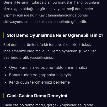
Genellikle sınırlı tutarda olan bu bonuslar, hangi oyunların
size uygun olduğunu görmek veya strateji denemeleri
yapmak için idealdir. Kayıt tamamlandığında bonus
aktivasyonu adımları kullanıcı panelinde gösterilir.
Slot Demo Oyunlarında Neler Öğrenebilirsiniz?
Slot demo sürümleri, farklı tema ve özellikleri risksiz
incelemenize yardımcı olur. Demo oynarken şu konular
üzerinde pratik yapabilirsiniz:
Oyun kuralları ve ödeme tablolarının analizi
Bonus turları ve çarpanların işleyişi
Kendi oyun tercihlerinizi belirleme
Canlı Casino Demo Deneyimi
Canlı casino demo modu, gerçek krupiyeler eşliğinde