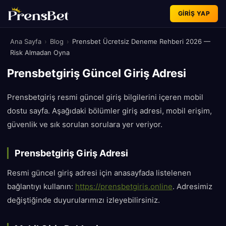
GIRIŞ YAP
Ana Sayfa
›
Blog
›
Prensbet Ücretsiz Deneme Rehberi 2026 —
Risk Almadan Oyna
Prensbetgiriş Güncel Giriş Adresi
Prensbetgiriş resmi güncel giriş bilgilerini içeren mobil
dostu sayfa. Aşağıdaki bölümler giriş adresi, mobil erişim,
güvenlik ve sık sorulan sorulara yer veriyor.
Prensbetgiriş Giriş Adresi
Resmi güncel giriş adresi için anasayfada listelenen
bağlantıyı kullanın:
https://prensbetgiris.online
. Adresimiz
değiştiğinde duyurularımızı izleyebilirsiniz.