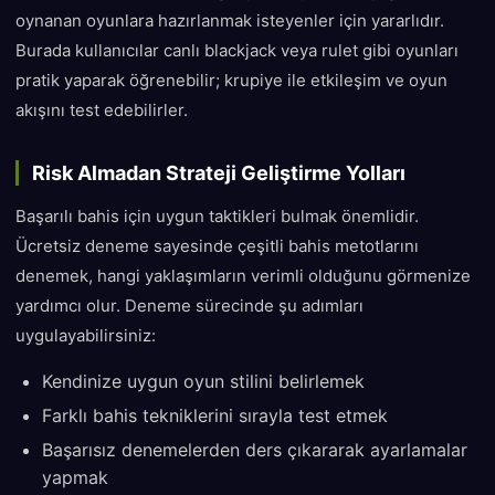
oynanan oyunlara hazırlanmak isteyenler için yararlıdır.
Burada kullanıcılar canlı blackjack veya rulet gibi oyunları
pratik yaparak öğrenebilir; krupiye ile etkileşim ve oyun
akışını test edebilirler.
Risk Almadan Strateji Geliştirme Yolları
Başarılı bahis için uygun taktikleri bulmak önemlidir.
Ücretsiz deneme sayesinde çeşitli bahis metotlarını
denemek, hangi yaklaşımların verimli olduğunu görmenize
yardımcı olur. Deneme sürecinde şu adımları
uygulayabilirsiniz:
Kendinize uygun oyun stilini belirlemek
Farklı bahis tekniklerini sırayla test etmek
Başarısız denemelerden ders çıkararak ayarlamalar
yapmak