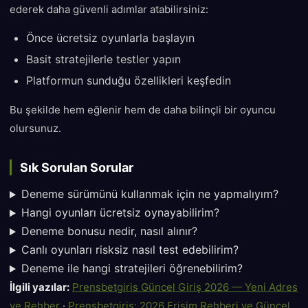
ederek daha güvenli adımlar atabilirsiniz:
Önce ücretsiz oyunlarla başlayın
Basit stratejilerle testler yapın
Platformun sunduğu özellikleri keşfedin
Bu şekilde hem eğlenir hem de daha bilinçli bir oyuncu
olursunuz.
Sık Sorulan Sorular
Deneme sürümünü kullanmak için ne yapmalıyım?
Hangi oyunları ücretsiz oynayabilirim?
Deneme bonusu nedir, nasıl alınır?
Canlı oyunları risksiz nasıl test edebilirim?
Deneme ile hangi stratejileri öğrenebilirim?
İlgili yazılar:
Prensbetgiris Güncel Giriş 2026 — Yeni Adres
ve Rehber
·
Prensbetgiriş: 2026 Erişim Rehberi ve Güncel