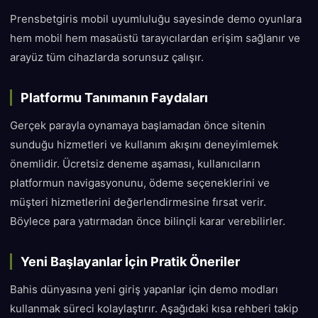
Prensbetgiris mobil uyumluluğu sayesinde demo oyunlara
hem mobil hem masaüstü tarayıcılardan erişim sağlanır ve
arayüz tüm cihazlarda sorunsuz çalışır.
Platformu Tanımanın Faydaları
Gerçek parayla oynamaya başlamadan önce sitenin
sunduğu hizmetleri ve kullanım akışını deneyimlemek
önemlidir. Ücretsiz deneme aşaması, kullanıcıların
platformun navigasyonunu, ödeme seçeneklerini ve
müşteri hizmetlerini değerlendirmesine fırsat verir.
Böylece para yatırmadan önce bilinçli karar verebilirler.
Yeni Başlayanlar İçin Pratik Öneriler
Bahis dünyasına yeni giriş yapanlar için demo modları
kullanmak süreci kolaylaştırır. Aşağıdaki kısa rehberi takip