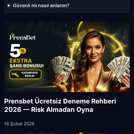
Güvenli mi nasıl anlarım?
Prensbet Ücretsiz Deneme Rehberi
2026 — Risk Almadan Oyna
16 Şubat 2026