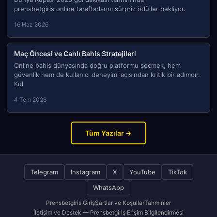
prensbetgiris.online taraftarlarını sürpriz ödüller bekliyor.
16 Haz 2026
Maç Öncesi ve Canlı Bahis Stratejileri
Online bahis dünyasında doğru platformu seçmek, hem
güvenlik hem de kullanıcı deneyimi açısından kritik bir adımdır.
Kul
4 Tem 2026
Tüm Yazılar →
Telegram
Instagram
X
YouTube
TikTok
WhatsApp
Prensbetgiris Giriş
Şartlar ve Koşullar
Tahminler
İletişim ve Destek — Prensbetgiriş Erişim Bilgilendirmesi