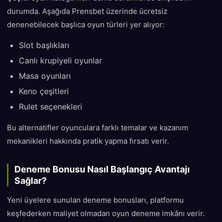
durumda. Aşağıda Prensbet üzerinde ücretsiz
denenebilecek başlıca oyun türleri yer alıyor:
Slot başlıkları
Canlı krupiyeli oyunlar
Masa oyunları
Keno çeşitleri
Rulet seçenekleri
Bu alternatifler oyunculara farklı temalar ve kazanım
mekanikleri hakkında pratik yapma fırsatı verir.
Deneme Bonusu Nasıl Başlangıç Avantajı
Sağlar?
Yeni üyelere sunulan deneme bonusları, platformu
keşfederken maliyet olmadan oyun deneme imkânı verir.