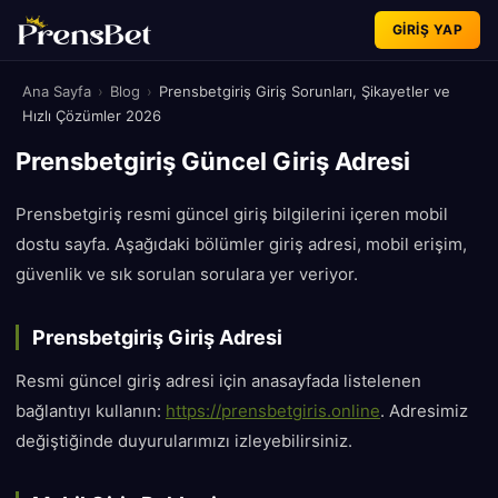
GIRIŞ YAP
Ana Sayfa
›
Blog
›
Prensbetgiriş Giriş Sorunları, Şikayetler ve
Hızlı Çözümler 2026
Prensbetgiriş Güncel Giriş Adresi
Prensbetgiriş resmi güncel giriş bilgilerini içeren mobil
dostu sayfa. Aşağıdaki bölümler giriş adresi, mobil erişim,
güvenlik ve sık sorulan sorulara yer veriyor.
Prensbetgiriş Giriş Adresi
Resmi güncel giriş adresi için anasayfada listelenen
bağlantıyı kullanın:
https://prensbetgiris.online
. Adresimiz
değiştiğinde duyurularımızı izleyebilirsiniz.