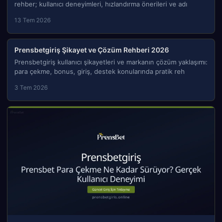
rehber; kullanıcı deneyimleri, hızlandırma önerileri ve adı
13 Tem 2026
Prensbetgiriş Şikayet ve Çözüm Rehberi 2026
Prensbetgiriş kullanıcı şikayetleri ve markanın çözüm yaklaşımı:
para çekme, bonus, giriş, destek konularında pratik reh
3 Tem 2026