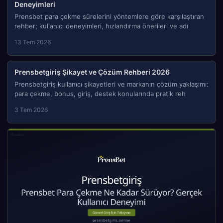
Deneyimleri
Prensbet para çekme sürelerini yöntemlere göre karşılaştıran
rehber; kullanıcı deneyimleri, hızlandırma önerileri ve adı
13 Tem 2026
Prensbetgiriş Şikayet ve Çözüm Rehberi 2026
Prensbetgiriş kullanıcı şikayetleri ve markanın çözüm yaklaşımı:
para çekme, bonus, giriş, destek konularında pratik reh
3 Tem 2026