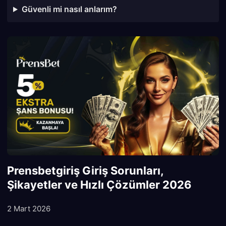
Güvenli mi nasıl anlarım?
Prensbetgiriş Giriş Sorunları,
Şikayetler ve Hızlı Çözümler 2026
2 Mart 2026