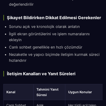
değerlendirilir
Şikayet Bildirirken Dikkat Edilmesi Gerekenler
Sorunu açık ve kronolojik olarak anlatın
İlgili ekran görüntülerini ve işlem numaralarını
ekleyin
Canlı sohbet genellikle en hızlı çözümdür
Nezaketle ve yapıcı biçimde iletişim kurmak süreci
hızlandırır
İletişim Kanalları ve Yanıt Süreleri
Tahmini Yanıt
Kanal
Uygun Konular
Süresi
Canlı Sohbet
Anlık
Her türlü acil talep