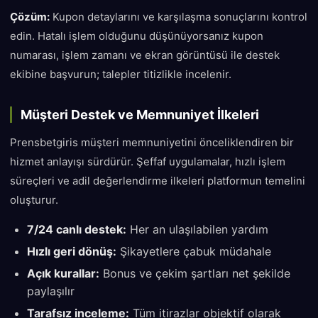
Çözüm:
Kupon detaylarını ve karşılaşma sonuçlarını kontrol
edin. Hatalı işlem olduğunu düşünüyorsanız kupon
numarası, işlem zamanı ve ekran görüntüsü ile destek
ekibine başvurun; talepler titizlikle incelenir.
Müşteri Destek ve Memnuniyet İlkeleri
Prensbetgiris müşteri memnuniyetini önceliklendiren bir
hizmet anlayışı sürdürür. Şeffaf uygulamalar, hızlı işlem
süreçleri ve adil değerlendirme ilkeleri platformun temelini
oluşturur.
7/24 canlı destek:
Her an ulaşılabilen yardım
Hızlı geri dönüş:
Şikayetlere çabuk müdahale
Açık kurallar:
Bonus ve çekim şartları net şekilde
paylaşılır
Tarafsız inceleme:
Tüm itirazlar objektif olarak