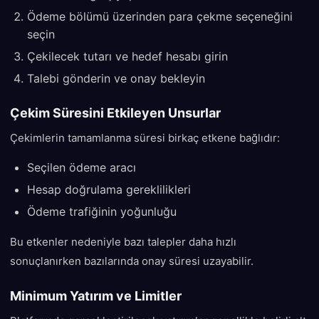
Ödeme bölümü üzerinden para çekme seçeneğini
seçin
Çekilecek tutarı ve hedef hesabı girin
Talebi gönderin ve onay bekleyin
Çekim Süresini Etkileyen Unsurlar
Çekimlerin tamamlanma süresi birkaç etkene bağlıdır:
Seçilen ödeme aracı
Hesap doğrulama gereklilikleri
Ödeme trafiğinin yoğunluğu
Bu etkenler nedeniyle bazı talepler daha hızlı
sonuçlanırken bazılarında onay süresi uzayabilir.
Minimum Yatırım ve Limitler