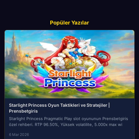
Popüler Yazılar
Starlight Princess Oyun Taktikleri ve Stratejiler |
Prensbetgiris
Starlight Princess Pragmatic Play slot oyununun Prensbetgiris
özel rehberi. RTP 96.50%, Yüksek volatilite, 5.000x max wi
6 Mar 2026