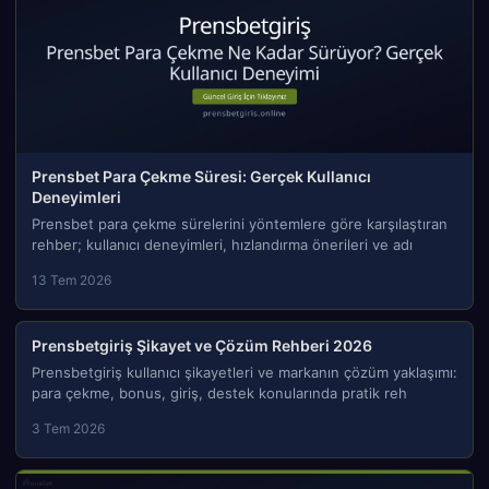
Prensbet Para Çekme Süresi: Gerçek Kullanıcı
Deneyimleri
Prensbet para çekme sürelerini yöntemlere göre karşılaştıran
rehber; kullanıcı deneyimleri, hızlandırma önerileri ve adı
13 Tem 2026
Prensbetgiriş Şikayet ve Çözüm Rehberi 2026
Prensbetgiriş kullanıcı şikayetleri ve markanın çözüm yaklaşımı:
para çekme, bonus, giriş, destek konularında pratik reh
3 Tem 2026