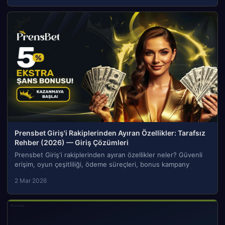
Prensbet Giriş'i Rakiplerinden Ayıran Özellikler: Tarafsız
Rehber (2026) — Giriş Çözümleri
Prensbet Giriş'i rakiplerinden ayıran özellikler neler? Güvenli
erişim, oyun çeşitliliği, ödeme süreçleri, bonus kampany
2 Mar 2026