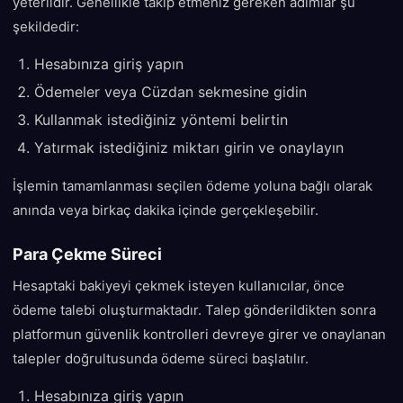
yeterlidir. Genellikle takip etmeniz gereken adımlar şu
şekildedir:
Hesabınıza giriş yapın
Ödemeler veya Cüzdan sekmesine gidin
Kullanmak istediğiniz yöntemi belirtin
Yatırmak istediğiniz miktarı girin ve onaylayın
İşlemin tamamlanması seçilen ödeme yoluna bağlı olarak
anında veya birkaç dakika içinde gerçekleşebilir.
Para Çekme Süreci
Hesaptaki bakiyeyi çekmek isteyen kullanıcılar, önce
ödeme talebi oluşturmaktadır. Talep gönderildikten sonra
platformun güvenlik kontrolleri devreye girer ve onaylanan
talepler doğrultusunda ödeme süreci başlatılır.
Hesabınıza giriş yapın