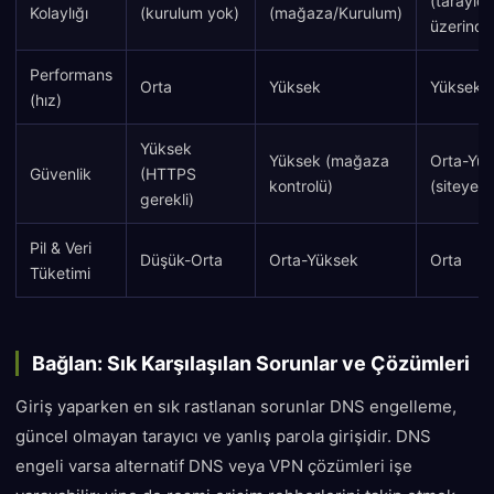
(tarayıcı
Kolaylığı
(kurulum yok)
(mağaza/Kurulum)
üzerinde
Performans
Orta
Yüksek
Yüksek
(hız)
Yüksek
Yüksek (mağaza
Orta-Yü
Güvenlik
(HTTPS
kontrolü)
(siteye b
gerekli)
Pil & Veri
Düşük-Orta
Orta-Yüksek
Orta
Tüketimi
Bağlan: Sık Karşılaşılan Sorunlar ve Çözümleri
Giriş yaparken en sık rastlanan sorunlar DNS engelleme,
güncel olmayan tarayıcı ve yanlış parola girişidir. DNS
engeli varsa alternatif DNS veya VPN çözümleri işe