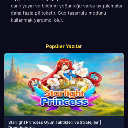
canlı yayın ve bildirim yoğunluğu varsa uygulamalar
daha fazla pil tüketir. Güç tasarrufu modunu
kullanmak yardımcı olur.
Popüler Yazılar
Starlight Princess Oyun Taktikleri ve Stratejiler |
Prensbetgiris