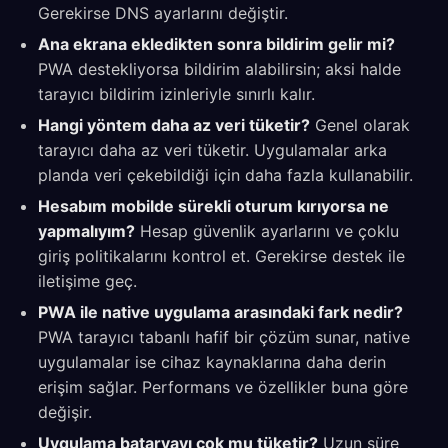
Gerekirse DNS ayarlarını değiştir.
Ana ekrana ekledikten sonra bildirim gelir mi?
PWA destekliyorsa bildirim alabilirsin; aksi halde
tarayıcı bildirim izinleriyle sınırlı kalır.
Hangi yöntem daha az veri tüketir?
Genel olarak
tarayıcı daha az veri tüketir. Uygulamalar arka
planda veri çekebildiği için daha fazla kullanabilir.
Hesabım mobilde sürekli oturum kırıyorsa ne
yapmalıyım?
Hesap güvenlik ayarlarını ve çoklu
giriş politikalarını kontrol et. Gerekirse destek ile
iletişime geç.
PWA ile native uygulama arasındaki fark nedir?
PWA tarayıcı tabanlı hafif bir çözüm sunar, native
uygulamalar ise cihaz kaynaklarına daha derin
erişim sağlar. Performans ve özellikler buna göre
değişir.
Uygulama bataryayı çok mu tüketir?
Uzun süre