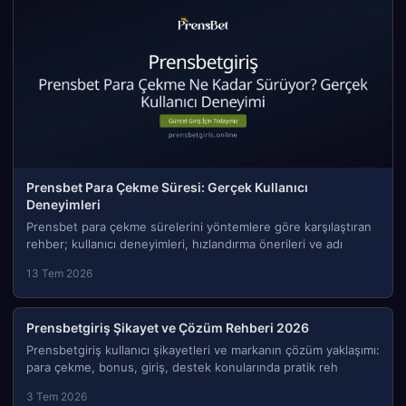
Prensbet Para Çekme Süresi: Gerçek Kullanıcı
Deneyimleri
Prensbet para çekme sürelerini yöntemlere göre karşılaştıran
rehber; kullanıcı deneyimleri, hızlandırma önerileri ve adı
13 Tem 2026
Prensbetgiriş Şikayet ve Çözüm Rehberi 2026
Prensbetgiriş kullanıcı şikayetleri ve markanın çözüm yaklaşımı:
para çekme, bonus, giriş, destek konularında pratik reh
3 Tem 2026