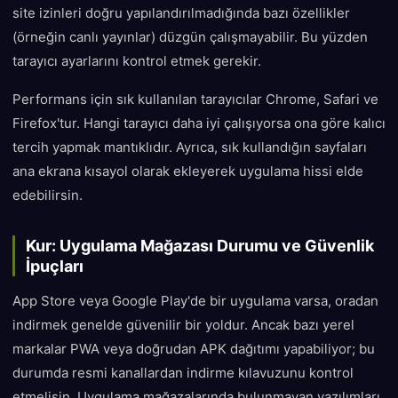
site izinleri doğru yapılandırılmadığında bazı özellikler
(örneğin canlı yayınlar) düzgün çalışmayabilir. Bu yüzden
tarayıcı ayarlarını kontrol etmek gerekir.
Performans için sık kullanılan tarayıcılar Chrome, Safari ve
Firefox'tur. Hangi tarayıcı daha iyi çalışıyorsa ona göre kalıcı
tercih yapmak mantıklıdır. Ayrıca, sık kullandığın sayfaları
ana ekrana kısayol olarak ekleyerek uygulama hissi elde
edebilirsin.
Kur: Uygulama Mağazası Durumu ve Güvenlik
İpuçları
App Store veya Google Play'de bir uygulama varsa, oradan
indirmek genelde güvenilir bir yoldur. Ancak bazı yerel
markalar PWA veya doğrudan APK dağıtımı yapabiliyor; bu
durumda resmi kanallardan indirme kılavuzunu kontrol
etmelisin. Uygulama mağazalarında bulunmayan yazılımları