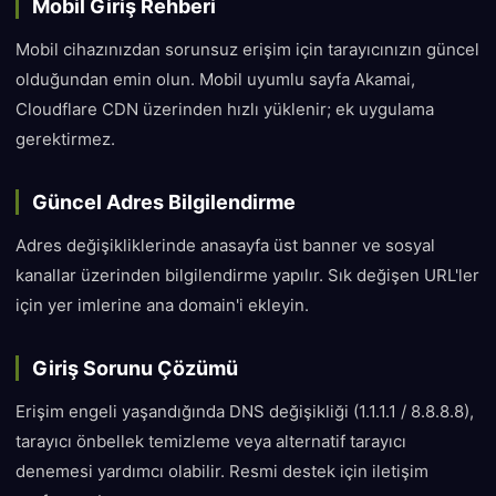
Mobil Giriş Rehberi
Mobil cihazınızdan sorunsuz erişim için tarayıcınızın güncel
olduğundan emin olun. Mobil uyumlu sayfa Akamai,
Cloudflare CDN üzerinden hızlı yüklenir; ek uygulama
gerektirmez.
Güncel Adres Bilgilendirme
Adres değişikliklerinde anasayfa üst banner ve sosyal
kanallar üzerinden bilgilendirme yapılır. Sık değişen URL'ler
için yer imlerine ana domain'i ekleyin.
Giriş Sorunu Çözümü
Erişim engeli yaşandığında DNS değişikliği (1.1.1.1 / 8.8.8.8),
tarayıcı önbellek temizleme veya alternatif tarayıcı
denemesi yardımcı olabilir. Resmi destek için iletişim