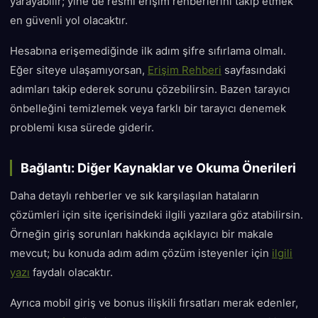
yarayabilir; yine de resmi erişim rehberlerini takip etmek
en güvenli yol olacaktır.
Hesabına erişemediğinde ilk adım şifre sıfırlama olmalı.
Eğer siteye ulaşamıyorsan,
Erişim Rehberi
sayfasındaki
adımları takip ederek sorunu çözebilirsin. Bazen tarayıcı
önbelleğini temizlemek veya farklı bir tarayıcı denemek
problemi kısa sürede giderir.
Bağlantı: Diğer Kaynaklar ve Okuma Önerileri
Daha detaylı rehberler ve sık karşılaşılan hataların
çözümleri için site içerisindeki ilgili yazılara göz atabilirsin.
Örneğin giriş sorunları hakkında açıklayıcı bir makale
mevcut; bu konuda adım adım çözüm isteyenler için
ilgili
yazı
faydalı olacaktır.
Ayrıca mobil giriş ve bonus ilişkili fırsatları merak edenler,