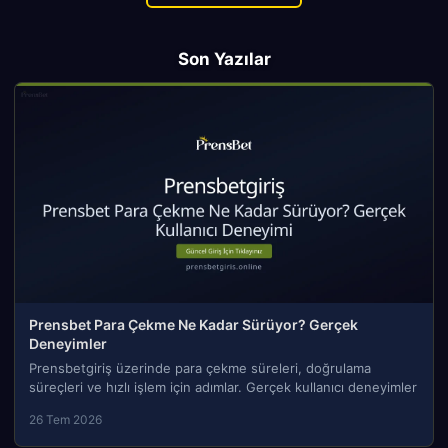
Son Yazılar
Prensbet Para Çekme Ne Kadar Sürüyor? Gerçek
Deneyimler
Prensbetgiriş üzerinde para çekme süreleri, doğrulama
süreçleri ve hızlı işlem için adımlar. Gerçek kullanıcı deneyimler
26 Tem 2026