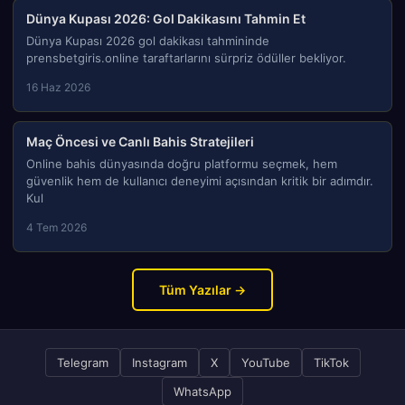
Dünya Kupası 2026: Gol Dakikasını Tahmin Et
Dünya Kupası 2026 gol dakikası tahmininde
prensbetgiris.online taraftarlarını sürpriz ödüller bekliyor.
16 Haz 2026
Maç Öncesi ve Canlı Bahis Stratejileri
Online bahis dünyasında doğru platformu seçmek, hem
güvenlik hem de kullanıcı deneyimi açısından kritik bir adımdır.
Kul
4 Tem 2026
Tüm Yazılar →
Telegram
Instagram
X
YouTube
TikTok
WhatsApp