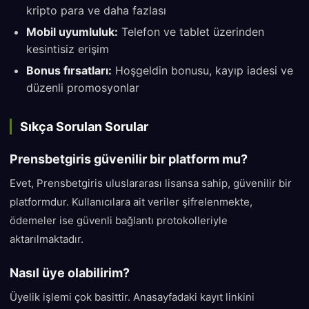
kripto para ve daha fazlası
Mobil uyumluluk:
Telefon ve tablet üzerinden
kesintisiz erişim
Bonus fırsatları:
Hoşgeldin bonusu, kayıp iadesi ve
düzenli promosyonlar
Sıkça Sorulan Sorular
Prensbetgiris güvenilir bir platform mu?
Evet, Prensbetgiris uluslararası lisansa sahip, güvenilir bir
platformdur. Kullanıcılara ait veriler şifrelenmekte,
ödemeler ise güvenli bağlantı protokolleriyle
aktarılmaktadır.
Nasıl üye olabilirim?
Üyelik işlemi çok basittir. Anasayfadaki kayıt linkini