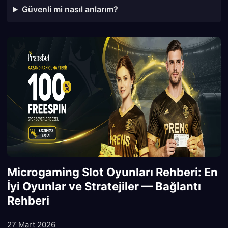
Güvenli mi nasıl anlarım?
Microgaming Slot Oyunları Rehberi: En
İyi Oyunlar ve Stratejiler — Bağlantı
Rehberi
27 Mart 2026