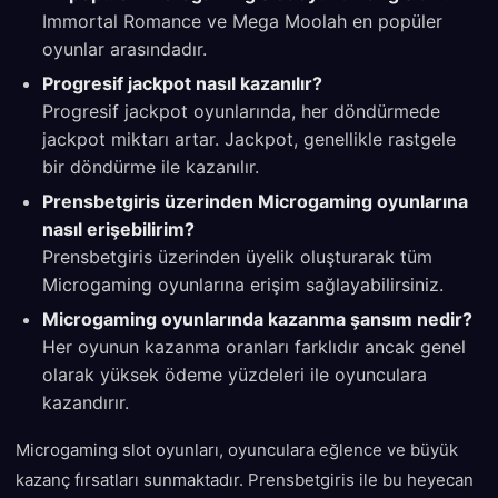
Immortal Romance ve Mega Moolah en popüler
oyunlar arasındadır.
Progresif jackpot nasıl kazanılır?
Progresif jackpot oyunlarında, her döndürmede
jackpot miktarı artar. Jackpot, genellikle rastgele
bir döndürme ile kazanılır.
Prensbetgiris üzerinden Microgaming oyunlarına
nasıl erişebilirim?
Prensbetgiris üzerinden üyelik oluşturarak tüm
Microgaming oyunlarına erişim sağlayabilirsiniz.
Microgaming oyunlarında kazanma şansım nedir?
Her oyunun kazanma oranları farklıdır ancak genel
olarak yüksek ödeme yüzdeleri ile oyunculara
kazandırır.
Microgaming slot oyunları, oyunculara eğlence ve büyük
kazanç fırsatları sunmaktadır. Prensbetgiris ile bu heyecan