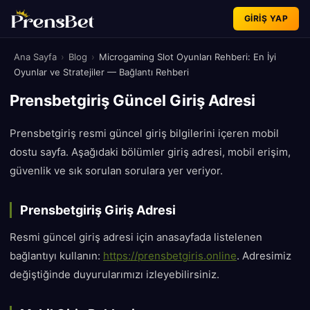
GIRIŞ YAP
Ana Sayfa
›
Blog
›
Microgaming Slot Oyunları Rehberi: En İyi
Oyunlar ve Stratejiler — Bağlantı Rehberi
Prensbetgiriş Güncel Giriş Adresi
Prensbetgiriş resmi güncel giriş bilgilerini içeren mobil
dostu sayfa. Aşağıdaki bölümler giriş adresi, mobil erişim,
güvenlik ve sık sorulan sorulara yer veriyor.
Prensbetgiriş Giriş Adresi
Resmi güncel giriş adresi için anasayfada listelenen
bağlantıyı kullanın:
https://prensbetgiris.online
. Adresimiz
değiştiğinde duyurularımızı izleyebilirsiniz.