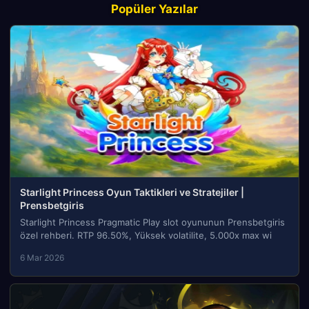
Popüler Yazılar
Starlight Princess Oyun Taktikleri ve Stratejiler |
Prensbetgiris
Starlight Princess Pragmatic Play slot oyununun Prensbetgiris
özel rehberi. RTP 96.50%, Yüksek volatilite, 5.000x max wi
6 Mar 2026