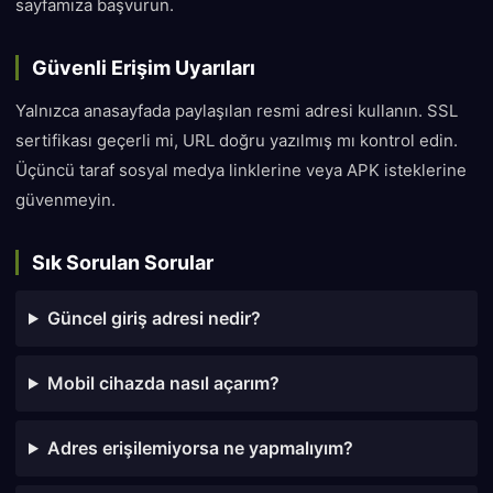
sayfamıza başvurun.
Güvenli Erişim Uyarıları
Yalnızca anasayfada paylaşılan resmi adresi kullanın. SSL
sertifikası geçerli mi, URL doğru yazılmış mı kontrol edin.
Üçüncü taraf sosyal medya linklerine veya APK isteklerine
güvenmeyin.
Sık Sorulan Sorular
Güncel giriş adresi nedir?
Mobil cihazda nasıl açarım?
Adres erişilemiyorsa ne yapmalıyım?