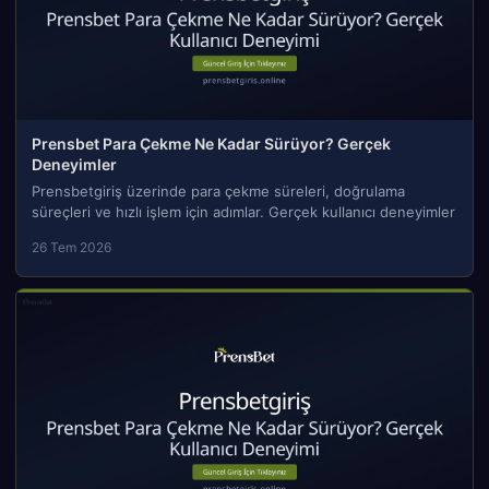
Prensbet Para Çekme Ne Kadar Sürüyor? Gerçek
Deneyimler
Prensbetgiriş üzerinde para çekme süreleri, doğrulama
süreçleri ve hızlı işlem için adımlar. Gerçek kullanıcı deneyimler
26 Tem 2026