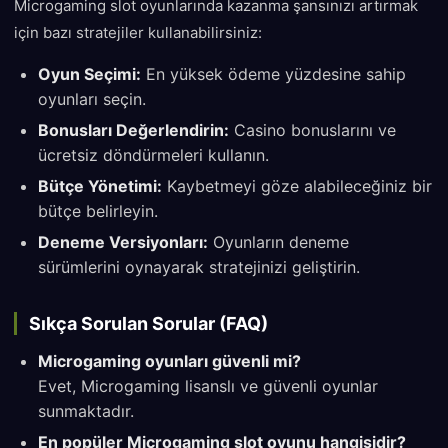
Microgaming slot oyunlarında kazanma şansınızı artırmak
için bazı stratejiler kullanabilirsiniz:
Oyun Seçimi:
En yüksek ödeme yüzdesine sahip
oyunları seçin.
Bonusları Değerlendirin:
Casino bonuslarını ve
ücretsiz döndürmeleri kullanın.
Bütçe Yönetimi:
Kaybetmeyi göze alabileceğiniz bir
bütçe belirleyin.
Deneme Versiyonları:
Oyunların deneme
sürümlerini oynayarak stratejinizi geliştirin.
Sıkça Sorulan Sorular (FAQ)
Microgaming oyunları güvenli mi?
Evet, Microgaming lisanslı ve güvenli oyunlar
sunmaktadır.
En popüler Microgaming slot oyunu hangisidir?