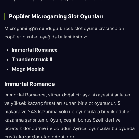
Popüler Microgaming Slot Oyunları
Microgaming'in sunduğu birçok slot oyunu arasında en
popüler olanları aşağıda bulabilirsiniz:
Immortal Romance
Thunderstruck II
Mega Moolah
Immortal Romance
Immortal Romance, süper doğal bir aşk hikayesini anlatan
ve yüksek kazanç fırsatları sunan bir slot oyunudur. 5
makara ve 243 kazanma yolu ile oyunculara büyük ödüller
kazanma şansı tanır. Oyun, çeşitli bonus özellikleri ve
ücretsiz döndürme ile doludur. Ayrıca, oyuncular bu oyunda
büyük kazançlar elde edebilirler.