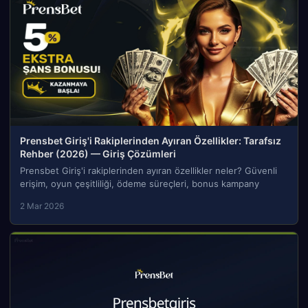
Prensbet Giriş'i Rakiplerinden Ayıran Özellikler: Tarafsız
Rehber (2026) — Giriş Çözümleri
Prensbet Giriş'i rakiplerinden ayıran özellikler neler? Güvenli
erişim, oyun çeşitliliği, ödeme süreçleri, bonus kampany
2 Mar 2026