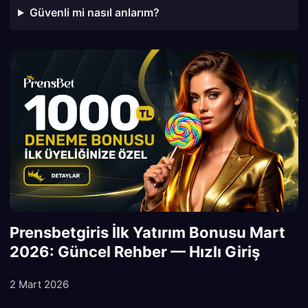
Güvenli mi nasıl anlarım?
Prensbetgiris İlk Yatırım Bonusu Mart
2026: Güncel Rehber — Hızlı Giriş
2 Mart 2026