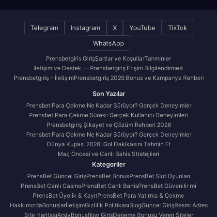
Telegram
Instagram
X
YouTube
TikTok
WhatsApp
Prensbetgiris Giriş
Şartlar ve Koşullar
Tahminler
İletişim ve Destek — Prensbetgiriş Erişim Bilgilendirmesi
Prensbetgiriş - İletişim
Prensbetgiriş 2026 Bonus ve Kampanya Rehberi
Son Yazılar
Prensbet Para Çekme Ne Kadar Sürüyor? Gerçek Deneyimler
Prensbet Para Çekme Süresi: Gerçek Kullanıcı Deneyimleri
Prensbetgiriş Şikayet ve Çözüm Rehberi 2026
Prensbet Para Çekme Ne Kadar Sürüyor? Gerçek Deneyimler
Dünya Kupası 2026: Gol Dakikasını Tahmin Et
Maç Öncesi ve Canlı Bahis Stratejileri
Kategoriler
PrensBet Güncel Giriş
PrensBet Bonus
PrensBet Slot Oyunları
PrensBet Canlı Casino
PrensBet Canlı Bahis
PrensBet Güvenilir mi
PrensBet Üyelik & Kayıt
PrensBet Para Yatırma & Çekme
Hakkımızda
Bonuslar
İletişim
Gizlilik Politikası
Blog
Güncel Giriş
Resmi Adres
Site Haritası
Arşiv
Bonusflow Giriş
Deneme Bonusu Veren Siteler