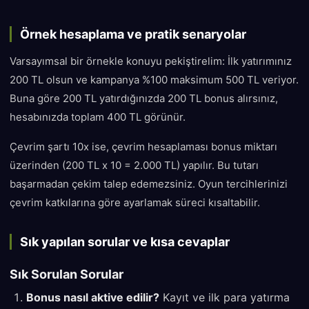
Örnek hesaplama ve pratik senaryolar
Varsayımsal bir örnekle konuyu pekiştirelim: İlk yatırımınız
200 TL olsun ve kampanya %100 maksimum 500 TL veriyor.
Buna göre 200 TL yatırdığınızda 200 TL bonus alırsınız,
hesabınızda toplam 400 TL görünür.
Çevrim şartı 10x ise, çevrim hesaplaması bonus miktarı
üzerinden (200 TL x 10 = 2.000 TL) yapılır. Bu tutarı
başarmadan çekim talep edemezsiniz. Oyun tercihlerinizi
çevrim katkılarına göre ayarlamak süreci kısaltabilir.
Sık yapılan sorular ve kısa cevaplar
Sık Sorulan Sorular
Bonus nasıl aktive edilir?
Kayıt ve ilk para yatırma