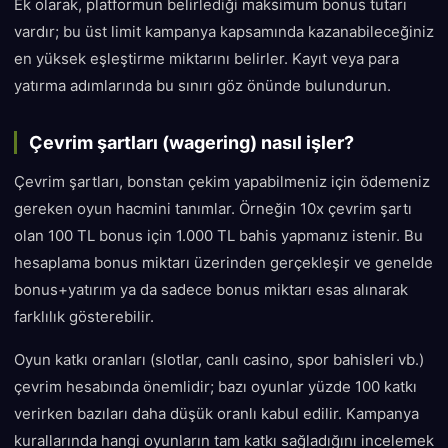
Ek olarak, platformun belirlediği maksimum bonus tutarı
vardır; bu üst limit kampanya kapsamında kazanabileceğiniz
en yüksek eşleştirme miktarını belirler. Kayıt veya para
yatırma adımlarında bu sınırı göz önünde bulundurun.
Çevrim şartları (wagering) nasıl işler?
Çevrim şartları, bonstan çekim yapabilmeniz için ödemeniz
gereken oyun hacmini tanımlar. Örneğin 10x çevrim şartı
olan 100 TL bonus için 1.000 TL bahis yapmanız istenir. Bu
hesaplama bonus miktarı üzerinden gerçekleşir ve genelde
bonus+yatırım ya da sadece bonus miktarı esas alınarak
farklılık gösterebilir.
Oyun katkı oranları (slotlar, canlı casino, spor bahisleri vb.)
çevrim hesabında önemlidir; bazı oyunlar yüzde 100 katkı
verirken bazıları daha düşük oranlı kabul edilir. Kampanya
kurallarında hangi oyunların tam katkı sağladığını incelemek