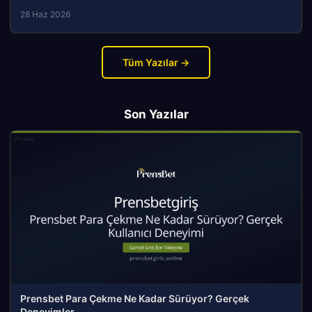
28 Haz 2026
Tüm Yazılar →
Son Yazılar
Prensbet Para Çekme Ne Kadar Sürüyor? Gerçek
Deneyimler