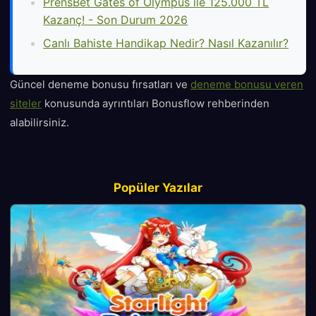
PrensBet Gates of Olympus ile 125.000 TL
Kazanç! - Son Durum 2026
Canlı Bahiste Handikap Nedir? Nasıl Kazanılır?
Güncel deneme bonusu fırsatları ve
deneme bonusu veren
siteler
konusunda ayrıntıları Bonusflow rehberinden
alabilirsiniz.
Popüler Yazılar