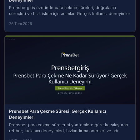
Prensbetgiriş üzerinde para çekme süreleri, doğrulama
süreçleri ve hızlı işlem için adımlar. Gerçek kullanıcı deneyimler
26 Tem 2026
Prensbet Para Çekme Süresi: Gerçek Kullanıcı
Deneyimleri
Prensbet para çekme sürelerini yöntemlere göre karşılaştıran
rehber; kullanıcı deneyimleri, hızlandırma önerileri ve adı