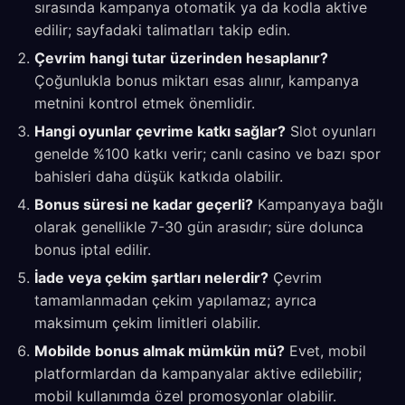
sırasında kampanya otomatik ya da kodla aktive
edilir; sayfadaki talimatları takip edin.
Çevrim hangi tutar üzerinden hesaplanır?
Çoğunlukla bonus miktarı esas alınır, kampanya
metnini kontrol etmek önemlidir.
Hangi oyunlar çevrime katkı sağlar?
Slot oyunları
genelde %100 katkı verir; canlı casino ve bazı spor
bahisleri daha düşük katkıda olabilir.
Bonus süresi ne kadar geçerli?
Kampanyaya bağlı
olarak genellikle 7-30 gün arasıdır; süre dolunca
bonus iptal edilir.
İade veya çekim şartları nelerdir?
Çevrim
tamamlanmadan çekim yapılamaz; ayrıca
maksimum çekim limitleri olabilir.
Mobilde bonus almak mümkün mü?
Evet, mobil
platformlardan da kampanyalar aktive edilebilir;
mobil kullanımda özel promosyonlar olabilir.