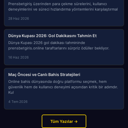
Prensbetgiriş üzerinden para çekme sürelerini, kullanıcı
deneyimlerini ve süreci hızlandırma yöntemlerini karşılaştırmal
28 Haz 2026
Dünya Kupası 2026: Gol Dakikasını Tahmin Et
Dünya Kupası 2026 gol dakikası tahmininde
prensbetgiris.online taraftarlarını sürpriz ödüller bekliyor.
16 Haz 2026
Maç Öncesi ve Canlı Bahis Stratejileri
Online bahis dünyasında doğru platformu seçmek, hem
güvenlik hem de kullanıcı deneyimi açısından kritik bir adımdır.
Kul
4 Tem 2026
Tüm Yazılar →