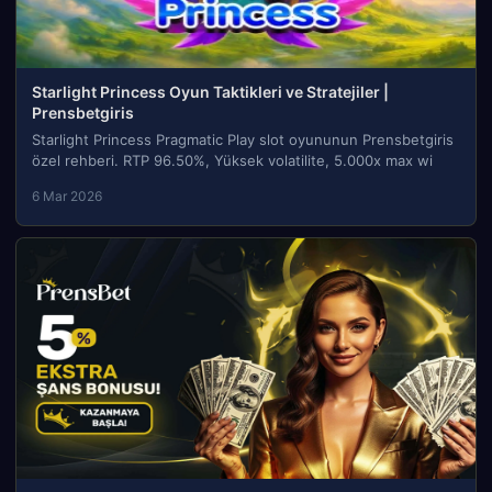
Starlight Princess Oyun Taktikleri ve Stratejiler |
Prensbetgiris
Starlight Princess Pragmatic Play slot oyununun Prensbetgiris
özel rehberi. RTP 96.50%, Yüksek volatilite, 5.000x max wi
6 Mar 2026