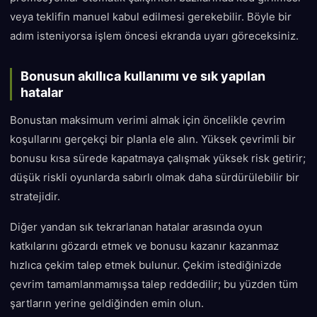
veya teklifin manuel kabul edilmesi gerekebilir. Böyle bir
adım isteniyorsa işlem öncesi ekranda uyarı göreceksiniz.
Bonusun akıllıca kullanımı ve sık yapılan
hatalar
Bonustan maksimum verimi almak için öncelikle çevrim
koşullarını gerçekçi bir planla ele alın. Yüksek çevrimli bir
bonusu kısa sürede kapatmaya çalışmak yüksek risk getirir;
düşük riskli oyunlarda sabırlı olmak daha sürdürülebilir bir
stratejidir.
Diğer yandan sık tekrarlanan hatalar arasında oyun
katkılarını gözardı etmek ve bonusu kazanır kazanmaz
hızlıca çekim talep etmek bulunur. Çekim istediğinizde
çevrim tamamlanmamışsa talep reddedilir; bu yüzden tüm
şartların yerine geldiğinden emin olun.