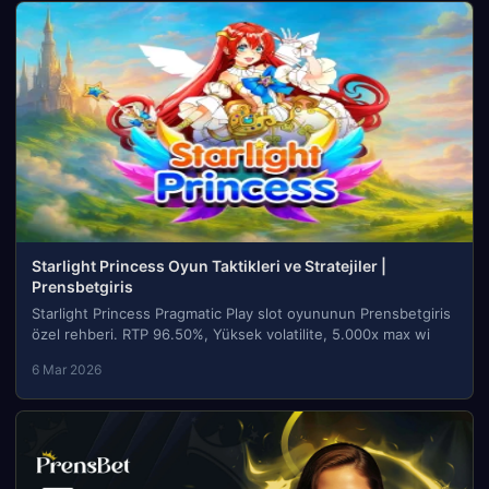
Starlight Princess Oyun Taktikleri ve Stratejiler |
Prensbetgiris
Starlight Princess Pragmatic Play slot oyununun Prensbetgiris
özel rehberi. RTP 96.50%, Yüksek volatilite, 5.000x max wi
6 Mar 2026