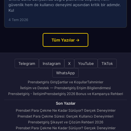
güvenlik hem de kullanıcı deneyimi açısından kritik bir adımdır.
Kul
4 Tem 2026
Tüm Yazılar →
Telegram
Instagram
X
YouTube
TikTok
WhatsApp
Prensbetgiris Giriş
Şartlar ve Koşullar
Tahminler
İletişim ve Destek — Prensbetgiriş Erişim Bilgilendirmesi
Prensbetgiriş - İletişim
Prensbetgiriş 2026 Bonus ve Kampanya Rehberi
Son Yazılar
Prensbet Para Çekme Ne Kadar Sürüyor? Gerçek Deneyimler
Prensbet Para Çekme Süresi: Gerçek Kullanıcı Deneyimleri
Prensbetgiriş Şikayet ve Çözüm Rehberi 2026
Prensbet Para Çekme Ne Kadar Sürüyor? Gerçek Deneyimler