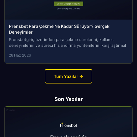
Prensbet Para Çekme Ne Kadar Sürüyor? Gerçek
Deneyimler
Prensbetgiriş üzerinden para çekme sürelerini, kullanıcı
deneyimlerini ve süreci hızlandırma yöntemlerini karşılaştırmal
28 Haz 2026
Tüm Yazılar →
Son Yazılar