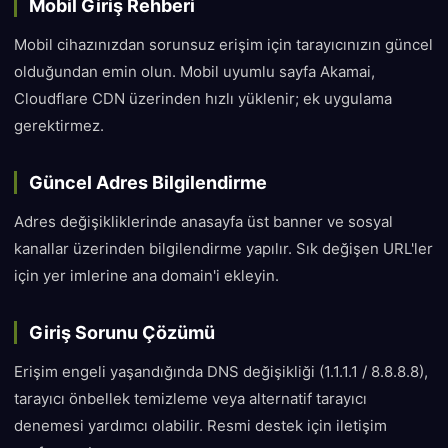
Mobil Giriş Rehberi
Mobil cihazınızdan sorunsuz erişim için tarayıcınızın güncel
olduğundan emin olun. Mobil uyumlu sayfa Akamai,
Cloudflare CDN üzerinden hızlı yüklenir; ek uygulama
gerektirmez.
Güncel Adres Bilgilendirme
Adres değişikliklerinde anasayfa üst banner ve sosyal
kanallar üzerinden bilgilendirme yapılır. Sık değişen URL'ler
için yer imlerine ana domain'i ekleyin.
Giriş Sorunu Çözümü
Erişim engeli yaşandığında DNS değişikliği (1.1.1.1 / 8.8.8.8),
tarayıcı önbellek temizleme veya alternatif tarayıcı
denemesi yardımcı olabilir. Resmi destek için iletişim