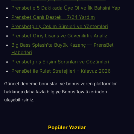
Prensbet'e 5 Dakikada Üye Ol ve İlk Bahsini Yap
Prensbet Canlı Destek – 7/24 Yardım
Prensbetgiriş Çekim Süreleri ve Yöntemleri
Prensbet Giriş Lisans ve Güvenilirlik Analizi
Big Bass Splash'ta Büyük Kazanç — PrensBet
Haberleri
Prensbetgiriş Erişim Sorunları ve Çözümleri
PrensBet ile Rulet Stratejileri – Kılavuz 2026
Güncel deneme bonusları ve bonus veren platformlar
hakkında daha fazla bilgiye Bonusflow üzerinden
ulaşabilirsiniz.
Popüler Yazılar