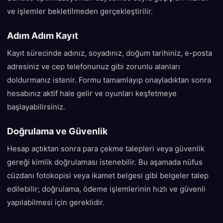
ve işlemler bekletilmeden gerçekleştirilir.
Adım Adım Kayıt
Kayıt sürecinde adınız, soyadınız, doğum tarihiniz, e-posta
adresiniz ve cep telefonunuz gibi zorunlu alanları
doldurmanız istenir. Formu tamamlayıp onayladıktan sonra
hesabınız aktif hale gelir ve oyunları keşfetmeye
başlayabilirsiniz.
Doğrulama ve Güvenlik
Hesap açtıktan sonra para çekme talepleri veya güvenlik
gereği kimlik doğrulaması istenebilir. Bu aşamada nüfus
cüzdanı fotokopisi veya ikamet belgesi gibi belgeler talep
edilebilir; doğrulama, ödeme işlemlerinin hızlı ve güvenli
yapılabilmesi için gereklidir.