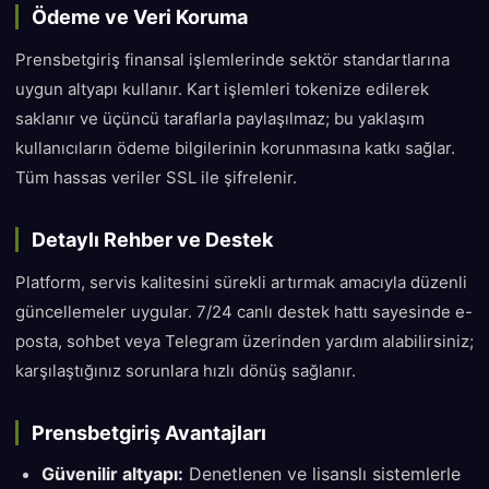
Ödeme ve Veri Koruma
Prensbetgiriş finansal işlemlerinde sektör standartlarına
uygun altyapı kullanır. Kart işlemleri tokenize edilerek
saklanır ve üçüncü taraflarla paylaşılmaz; bu yaklaşım
kullanıcıların ödeme bilgilerinin korunmasına katkı sağlar.
Tüm hassas veriler SSL ile şifrelenir.
Detaylı Rehber ve Destek
Platform, servis kalitesini sürekli artırmak amacıyla düzenli
güncellemeler uygular. 7/24 canlı destek hattı sayesinde e-
posta, sohbet veya Telegram üzerinden yardım alabilirsiniz;
karşılaştığınız sorunlara hızlı dönüş sağlanır.
Prensbetgiriş Avantajları
Güvenilir altyapı:
Denetlenen ve lisanslı sistemlerle