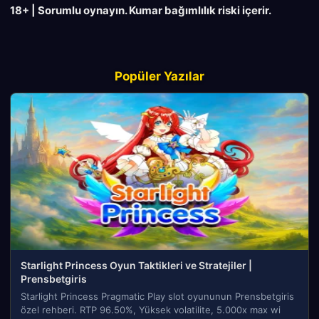
18+ | Sorumlu oynayın. Kumar bağımlılık riski içerir.
Popüler Yazılar
Starlight Princess Oyun Taktikleri ve Stratejiler |
Prensbetgiris
Starlight Princess Pragmatic Play slot oyununun Prensbetgiris
özel rehberi. RTP 96.50%, Yüksek volatilite, 5.000x max wi