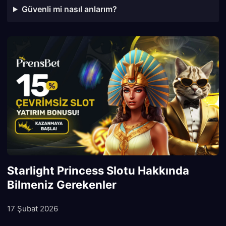
Güvenli mi nasıl anlarım?
Starlight Princess Slotu Hakkında
Bilmeniz Gerekenler
17 Şubat 2026