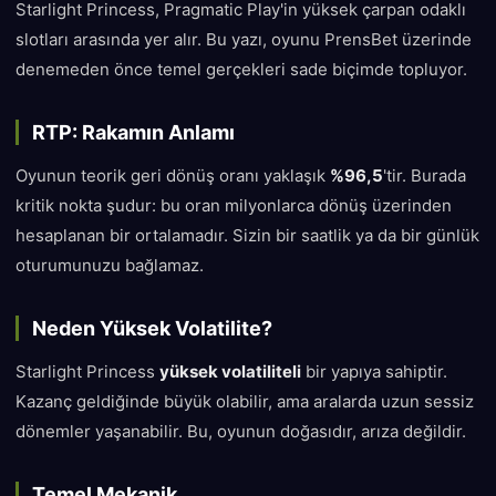
Starlight Princess, Pragmatic Play'in yüksek çarpan odaklı
slotları arasında yer alır. Bu yazı, oyunu PrensBet üzerinde
denemeden önce temel gerçekleri sade biçimde topluyor.
RTP: Rakamın Anlamı
Oyunun teorik geri dönüş oranı yaklaşık
%96,5
'tir. Burada
kritik nokta şudur: bu oran milyonlarca dönüş üzerinden
hesaplanan bir ortalamadır. Sizin bir saatlik ya da bir günlük
oturumunuzu bağlamaz.
Neden Yüksek Volatilite?
Starlight Princess
yüksek volatiliteli
bir yapıya sahiptir.
Kazanç geldiğinde büyük olabilir, ama aralarda uzun sessiz
dönemler yaşanabilir. Bu, oyunun doğasıdır, arıza değildir.
Temel Mekanik