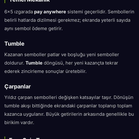
6x5 ızgarada
pay anywhere
sistemi geçerlidir. Sembollerin
belirli hatlarda dizilmesi gerekmez; ekranda yeterli sayıda
aynı sembol ödeme getirir.
Tumble
Kazanan semboller patlar ve boşluğu yeni semboller
doldurur.
Tumble
döngüsü, her yeni kazançta tekrar
ederek zincirleme sonuçlar üretebilir.
Çarpanlar
Yıldız çarpan sembolleri değişken katsayılar taşır. Dönüşün
tumble akışı bittiğinde ekrandaki çarpanlar toplanıp toplam
kazanca uygulanır. Büyük getirilerin arkasında genellikle bu
birikim vardır.