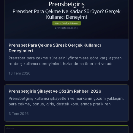
Prensbet Para Çekme Süresi: Gerçek Kullanıcı
Deneyimleri
Prensbet para çekme sürelerini yöntemlere göre karşılaştıran
rehber; kullanıcı deneyimleri, hızlandırma önerileri ve adı
13 Tem 2026
Prensbetgiriş Şikayet ve Çözüm Rehberi 2026
Prensbetgiriş kullanıcı şikayetleri ve markanın çözüm yaklaşımı:
para çekme, bonus, giriş, destek konularında pratik reh
3 Tem 2026