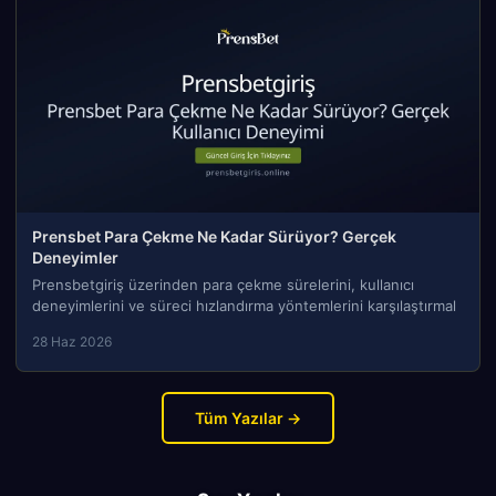
Prensbet Para Çekme Ne Kadar Sürüyor? Gerçek
Deneyimler
Prensbetgiriş üzerinden para çekme sürelerini, kullanıcı
deneyimlerini ve süreci hızlandırma yöntemlerini karşılaştırmal
28 Haz 2026
Tüm Yazılar →