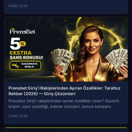
6 Mar 2026
Prensbet Giriş'i Rakiplerinden Ayıran Özellikler: Tarafsız
Rehber (2026) — Giriş Çözümleri
Prensbet Giriş'i rakiplerinden ayıran özellikler neler? Güvenli
erişim, oyun çeşitliliği, ödeme süreçleri, bonus kampany
2 Mar 2026