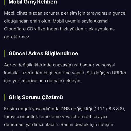
Mobil Giriş Rehberi
Mobil cihazınızdan sorunsuz erişim için tarayıcınızın güncel
olduğundan emin olun. Mobil uyumlu sayfa Akamai,
Cloudflare CDN üzerinden hızlı yüklenir; ek uygulama
gerektirmez.
Güncel Adres Bilgilendirme
Adres değişikliklerinde anasayfa üst banner ve sosyal
kanallar üzerinden bilgilendirme yapılır. Sık değişen URL'ler
için yer imlerine ana domain'i ekleyin.
Giriş Sorunu Çözümü
Erişim engeli yaşandığında DNS değişikliği (1.1.1.1 / 8.8.8.8),
tarayıcı önbellek temizleme veya alternatif tarayıcı
denemesi yardımcı olabilir. Resmi destek için iletişim