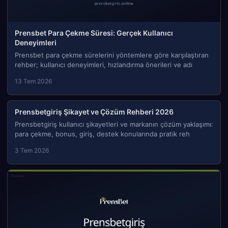
Prensbet Para Çekme Süresi: Gerçek Kullanıcı
Deneyimleri
Prensbet para çekme sürelerini yöntemlere göre karşılaştıran
rehber; kullanıcı deneyimleri, hızlandırma önerileri ve adı
13 Tem 2026
Prensbetgiriş Şikayet ve Çözüm Rehberi 2026
Prensbetgiriş kullanıcı şikayetleri ve markanın çözüm yaklaşımı:
para çekme, bonus, giriş, destek konularında pratik reh
3 Tem 2026