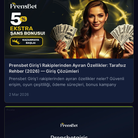
Prensbet Giriş'i Rakiplerinden Ayıran Özellikler: Tarafsız
Rehber (2026) — Giriş Çözümleri
Prensbet Giriş'i rakiplerinden ayıran özellikler neler? Güvenli
erişim, oyun çeşitliliği, ödeme süreçleri, bonus kampany
2 Mar 2026