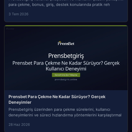
para çekme, bonus, giriş, destek konularında pratik reh
3 Tem 2026
Prensbet Para Çekme Ne Kadar Sürüyor? Gerçek
Deneyimler
Prensbetgiriş üzerinden para çekme sürelerini, kullanıcı
deneyimlerini ve süreci hızlandırma yöntemlerini karşılaştırmal
28 Haz 2026