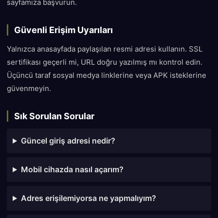
sayfamıza başvurun.
Güvenli Erişim Uyarıları
Yalnızca anasayfada paylaşılan resmi adresi kullanın. SSL
sertifikası geçerli mi, URL doğru yazılmış mı kontrol edin.
Üçüncü taraf sosyal medya linklerine veya APK isteklerine
güvenmeyin.
Sık Sorulan Sorular
Güncel giriş adresi nedir?
Mobil cihazda nasıl açarım?
Adres erişilemiyorsa ne yapmalıyım?