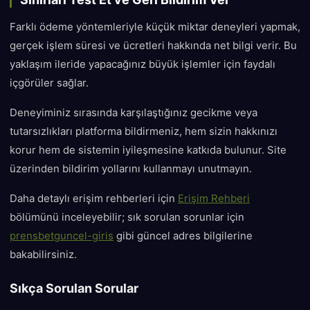
Farklı ödeme yöntemleriyle küçük miktar deneyleri yapmak,
gerçek işlem süresi ve ücretleri hakkında net bilgi verir. Bu
yaklaşım ileride yapacağınız büyük işlemler için faydalı
içgörüler sağlar.
Deneyiminiz sırasında karşılaştığınız gecikme veya
tutarsızlıkları platforma bildirmeniz, hem sizin hakkınızı
korur hem de sistemin iyileşmesine katkıda bulunur. Site
üzerinden bildirim yollarını kullanmayı unutmayın.
Daha detaylı erişim rehberleri için
Erişim Rehberi
bölümünü inceleyebilir; sık sorulan sorunlar için
prensbetguncel-giris
gibi güncel adres bilgilerine
bakabilirsiniz.
Sıkça Sorulan Sorular