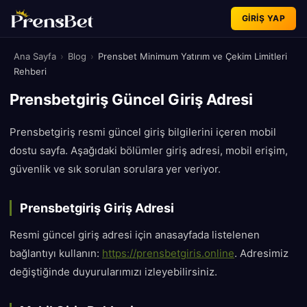
GIRIŞ YAP
Ana Sayfa
›
Blog
›
Prensbet Minimum Yatırım ve Çekim Limitleri
Rehberi
Prensbetgiriş Güncel Giriş Adresi
Prensbetgiriş resmi güncel giriş bilgilerini içeren mobil
dostu sayfa. Aşağıdaki bölümler giriş adresi, mobil erişim,
güvenlik ve sık sorulan sorulara yer veriyor.
Prensbetgiriş Giriş Adresi
Resmi güncel giriş adresi için anasayfada listelenen
bağlantıyı kullanın:
https://prensbetgiris.online
. Adresimiz
değiştiğinde duyurularımızı izleyebilirsiniz.