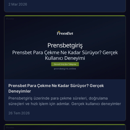
2 Mar 2026
Prensbet Para Çekme Ne Kadar Sürüyor? Gerçek
Deneyimler
Prensbetgiriş üzerinde para çekme süreleri, doğrulama
süreçleri ve hızlı işlem için adımlar. Gerçek kullanıcı deneyimler
26 Tem 2026