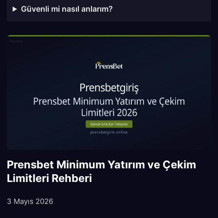
Güvenli mi nasıl anlarım?
Prensbet Minimum Yatırım ve Çekim
Limitleri Rehberi
3 Mayıs 2026