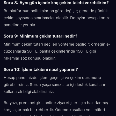
Soru 8: Aynı gün içinde kaç çekim talebi verebilirim?
Bu platformun politikalarına göre değişir; genelde günlük
çekim sayısında sınırlamalar olabilir. Detaylar hesap kontrol
panelinde yer alır.
Soru 9: Minimum çekim tutarı nedir?
Minimum çekim tutarı seçilen yönteme bağlıdır; örneğin e-
cüzdanlarda 50 TL, banka çekimlerinde 150 TL gibi
rakamlar söz konusu olabilir.
Soru 10: İşlem takibini nasıl yaparım?
Hesap panelinizde işlem geçmişi ve çekim durumunu
görebilirsiniz. Sorun yaşarsanız site içi destek kanallarını
kullanarak bilgi alabilirsiniz.
Bu yazı, prensbetgiris.online ziyaretçileri için hazırlanmış
karşılaştırmalı bir rehberdir. Ödeme koşulları ve limitleri