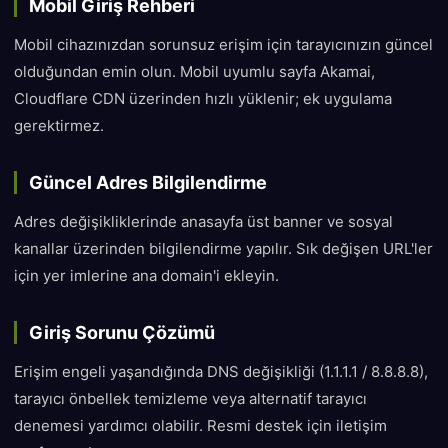
Mobil Giriş Rehberi
Mobil cihazınızdan sorunsuz erişim için tarayıcınızın güncel
olduğundan emin olun. Mobil uyumlu sayfa Akamai,
Cloudflare CDN üzerinden hızlı yüklenir; ek uygulama
gerektirmez.
Güncel Adres Bilgilendirme
Adres değişikliklerinde anasayfa üst banner ve sosyal
kanallar üzerinden bilgilendirme yapılır. Sık değişen URL'ler
için yer imlerine ana domain'i ekleyin.
Giriş Sorunu Çözümü
Erişim engeli yaşandığında DNS değişikliği (1.1.1.1 / 8.8.8.8),
tarayıcı önbellek temizleme veya alternatif tarayıcı
denemesi yardımcı olabilir. Resmi destek için iletişim