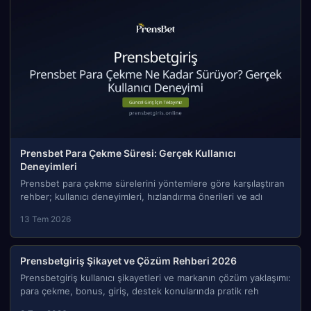
Prensbet Para Çekme Süresi: Gerçek Kullanıcı
Deneyimleri
Prensbet para çekme sürelerini yöntemlere göre karşılaştıran
rehber; kullanıcı deneyimleri, hızlandırma önerileri ve adı
13 Tem 2026
Prensbetgiriş Şikayet ve Çözüm Rehberi 2026
Prensbetgiriş kullanıcı şikayetleri ve markanın çözüm yaklaşımı:
para çekme, bonus, giriş, destek konularında pratik reh