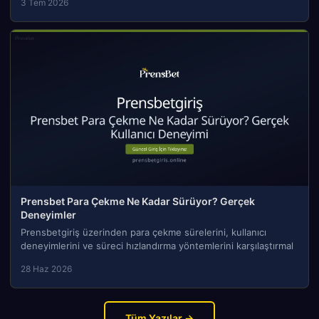
3 Tem 2026
Prensbet Para Çekme Ne Kadar Sürüyor? Gerçek
Deneyimler
Prensbetgiriş üzerinden para çekme sürelerini, kullanıcı
deneyimlerini ve süreci hızlandırma yöntemlerini karşılaştırmal
28 Haz 2026
Tüm Yazılar →