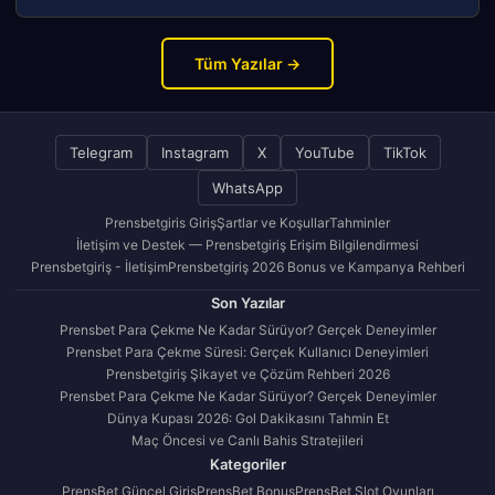
Tüm Yazılar →
Telegram
Instagram
X
YouTube
TikTok
WhatsApp
Prensbetgiris Giriş
Şartlar ve Koşullar
Tahminler
İletişim ve Destek — Prensbetgiriş Erişim Bilgilendirmesi
Prensbetgiriş - İletişim
Prensbetgiriş 2026 Bonus ve Kampanya Rehberi
Son Yazılar
Prensbet Para Çekme Ne Kadar Sürüyor? Gerçek Deneyimler
Prensbet Para Çekme Süresi: Gerçek Kullanıcı Deneyimleri
Prensbetgiriş Şikayet ve Çözüm Rehberi 2026
Prensbet Para Çekme Ne Kadar Sürüyor? Gerçek Deneyimler
Dünya Kupası 2026: Gol Dakikasını Tahmin Et
Maç Öncesi ve Canlı Bahis Stratejileri
Kategoriler
PrensBet Güncel Giriş
PrensBet Bonus
PrensBet Slot Oyunları