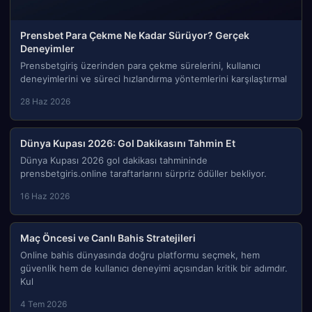
Prensbet Para Çekme Ne Kadar Sürüyor? Gerçek
Deneyimler
Prensbetgiriş üzerinden para çekme sürelerini, kullanıcı
deneyimlerini ve süreci hızlandırma yöntemlerini karşılaştırmal
28 Haz 2026
Dünya Kupası 2026: Gol Dakikasını Tahmin Et
Dünya Kupası 2026 gol dakikası tahmininde
prensbetgiris.online taraftarlarını sürpriz ödüller bekliyor.
16 Haz 2026
Maç Öncesi ve Canlı Bahis Stratejileri
Online bahis dünyasında doğru platformu seçmek, hem
güvenlik hem de kullanıcı deneyimi açısından kritik bir adımdır.
Kul
4 Tem 2026