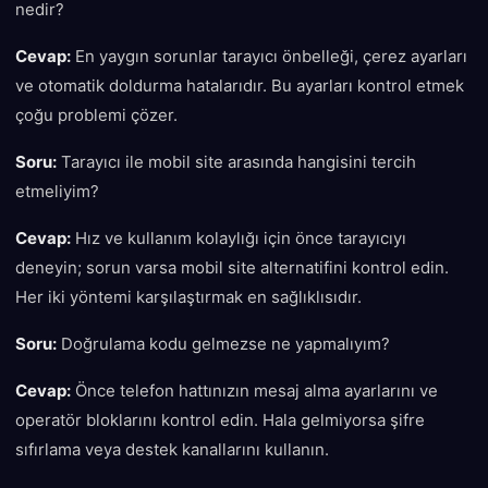
nedir?
Cevap:
En yaygın sorunlar tarayıcı önbelleği, çerez ayarları
ve otomatik doldurma hatalarıdır. Bu ayarları kontrol etmek
çoğu problemi çözer.
Soru:
Tarayıcı ile mobil site arasında hangisini tercih
etmeliyim?
Cevap:
Hız ve kullanım kolaylığı için önce tarayıcıyı
deneyin; sorun varsa mobil site alternatifini kontrol edin.
Her iki yöntemi karşılaştırmak en sağlıklısıdır.
Soru:
Doğrulama kodu gelmezse ne yapmalıyım?
Cevap:
Önce telefon hattınızın mesaj alma ayarlarını ve
operatör bloklarını kontrol edin. Hala gelmiyorsa şifre
sıfırlama veya destek kanallarını kullanın.