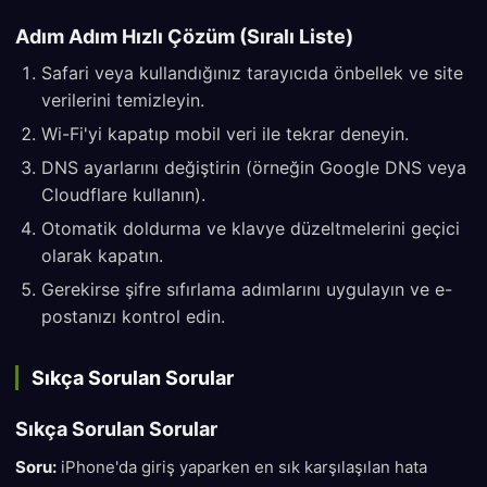
Adım Adım Hızlı Çözüm (Sıralı Liste)
Safari veya kullandığınız tarayıcıda önbellek ve site
verilerini temizleyin.
Wi-Fi'yi kapatıp mobil veri ile tekrar deneyin.
DNS ayarlarını değiştirin (örneğin Google DNS veya
Cloudflare kullanın).
Otomatik doldurma ve klavye düzeltmelerini geçici
olarak kapatın.
Gerekirse şifre sıfırlama adımlarını uygulayın ve e-
postanızı kontrol edin.
Sıkça Sorulan Sorular
Sıkça Sorulan Sorular
Soru:
iPhone'da giriş yaparken en sık karşılaşılan hata