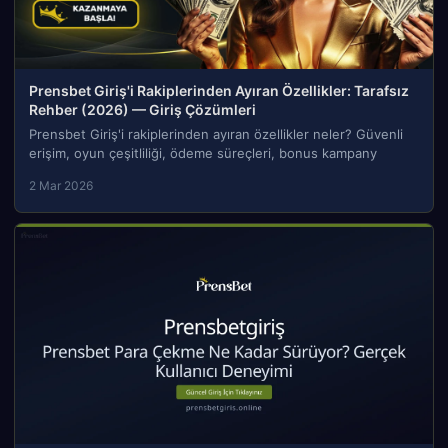
Prensbet Giriş'i Rakiplerinden Ayıran Özellikler: Tarafsız
Rehber (2026) — Giriş Çözümleri
Prensbet Giriş'i rakiplerinden ayıran özellikler neler? Güvenli
erişim, oyun çeşitliliği, ödeme süreçleri, bonus kampany
2 Mar 2026