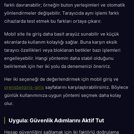
farklı davranabilir; örneğin buton yerleşimleri ve otomatik
yönlendirmeler değişebilir. Tarayıcıda aynı işlemi farklı
cihazlarda test etmek bu farkları ortaya çıkarır.
Mobil site ile giriş daha basit arayüz sunabilir ve küçük
ekranlarda kullanım kolaylığı sağlar. Buna karşın eksik
tarayıcı özellikleri veya bloklanan betikler bazı işlemleri
engelleyebilir. Hangi yöntemin daha stabil olduğunu
belirlemek için her iki yolu da denemenizi öneririz.
Her iki seçeneği de değerlendirmek için mobil giriş ve
prensbetgiris-giris
sayfalarını karşılaştırabilirsiniz. Böylece
günlük kullanımınıza uygun yöntemi seçmek daha kolay
olur.
Uygula: Güvenlik Adımlarını Aktif Tut
Hesap güvenliğini sağlamak için iki faktörlü doğrulama