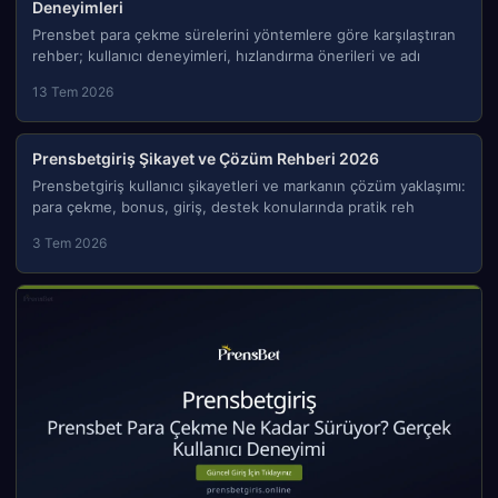
Deneyimleri
Prensbet para çekme sürelerini yöntemlere göre karşılaştıran
rehber; kullanıcı deneyimleri, hızlandırma önerileri ve adı
13 Tem 2026
Prensbetgiriş Şikayet ve Çözüm Rehberi 2026
Prensbetgiriş kullanıcı şikayetleri ve markanın çözüm yaklaşımı:
para çekme, bonus, giriş, destek konularında pratik reh
3 Tem 2026