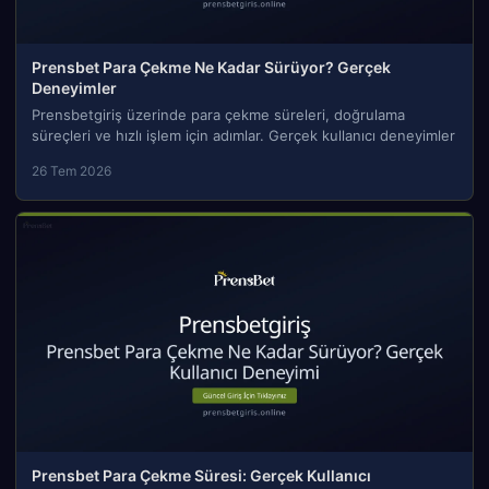
Prensbet Para Çekme Ne Kadar Sürüyor? Gerçek
Deneyimler
Prensbetgiriş üzerinde para çekme süreleri, doğrulama
süreçleri ve hızlı işlem için adımlar. Gerçek kullanıcı deneyimler
26 Tem 2026
Prensbet Para Çekme Süresi: Gerçek Kullanıcı