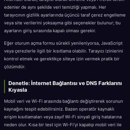
edenler de aynı şekilde veri temizliği yapmalı. Her
tarayıcının gizlilik ayarlarında üçüncü taraf çerez engelleme
veya site verilerini yoksayma gibi seçenekler bulunur; bu
ayarların giriş sırasında kapalı olması gerekir.
Eğer oturum açma formu sürekli yenileniyorsa, JavaScript
veya çerezlerle ilgili bir kısıtlama olabilir. Tarayıcı izinlerini
kontrol etmek ve gerektikçe siteye izin vermek pratik bir
çözümdür.
Denetle: İnternet Bağlantısı ve DNS Farklarını
Kıyasla
Mobil veri ve Wi-Fi arasında bağlantı değiştirerek sorunun
kaynağını tespit edebilirsiniz. Bazen operatör kaynaklı
erişim kısıtlamaları veya zayıf Wi-Fi sinyali giriş hatalarına
neden olur. Kısa bir test için Wi-Fi'yi kapatıp mobil veri ile