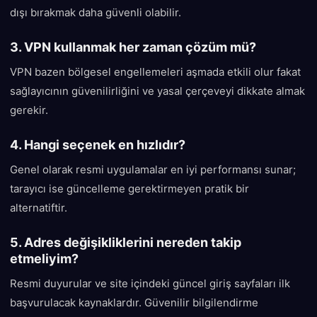
dışı bırakmak daha güvenli olabilir.
3. VPN kullanmak her zaman çözüm mü?
VPN bazen bölgesel engellemeleri aşmada etkili olur fakat
sağlayıcının güvenilirliğini ve yasal çerçeveyi dikkate almak
gerekir.
4. Hangi seçenek en hızlıdır?
Genel olarak resmi uygulamalar en iyi performansı sunar;
tarayıcı ise güncelleme gerektirmeyen pratik bir
alternatiftir.
5. Adres değişikliklerini nereden takip
etmeliyim?
Resmi duyurular ve site içindeki güncel giriş sayfaları ilk
başvurulacak kaynaklardır. Güvenilir bilgilendirme