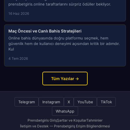
prensbetgiris.online taraftarlarını sürpriz ödüller bekliyor.
16 Haz 2026
Maç Öncesi ve Canlı Bahis Stratejileri
Online bahis dünyasında doğru platformu seçmek, hem
güvenlik hem de kullanıcı deneyimi açısından kritik bir adımdır.
Kul
4 Tem 2026
Tüm Yazılar →
Telegram
Instagram
X
YouTube
TikTok
WhatsApp
Prensbetgiris Giriş
Şartlar ve Koşullar
Tahminler
İletişim ve Destek — Prensbetgiriş Erişim Bilgilendirmesi