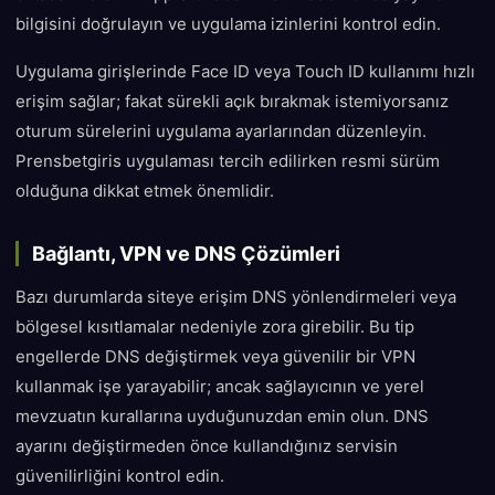
bilgisini doğrulayın ve uygulama izinlerini kontrol edin.
Uygulama girişlerinde Face ID veya Touch ID kullanımı hızlı
erişim sağlar; fakat sürekli açık bırakmak istemiyorsanız
oturum sürelerini uygulama ayarlarından düzenleyin.
Prensbetgiris uygulaması tercih edilirken resmi sürüm
olduğuna dikkat etmek önemlidir.
Bağlantı, VPN ve DNS Çözümleri
Bazı durumlarda siteye erişim DNS yönlendirmeleri veya
bölgesel kısıtlamalar nedeniyle zora girebilir. Bu tip
engellerde DNS değiştirmek veya güvenilir bir VPN
kullanmak işe yarayabilir; ancak sağlayıcının ve yerel
mevzuatın kurallarına uyduğunuzdan emin olun. DNS
ayarını değiştirmeden önce kullandığınız servisin
güvenilirliğini kontrol edin.