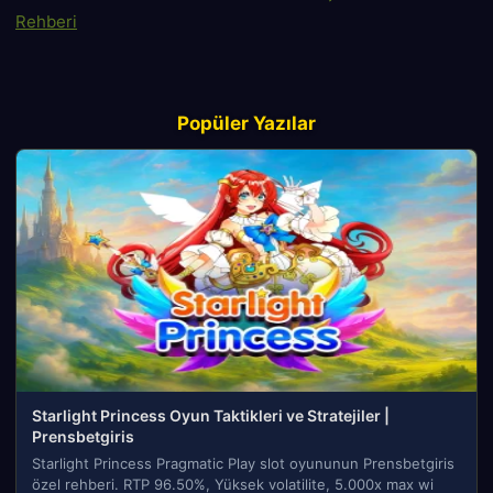
Rehberi
Popüler Yazılar
Starlight Princess Oyun Taktikleri ve Stratejiler |
Prensbetgiris
Starlight Princess Pragmatic Play slot oyununun Prensbetgiris
özel rehberi. RTP 96.50%, Yüksek volatilite, 5.000x max wi