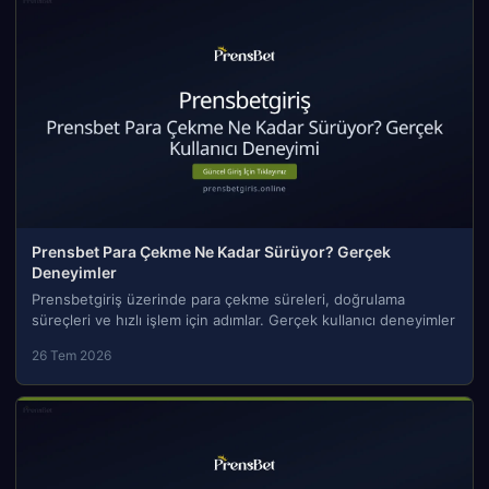
Prensbet Para Çekme Ne Kadar Sürüyor? Gerçek
Deneyimler
Prensbetgiriş üzerinde para çekme süreleri, doğrulama
süreçleri ve hızlı işlem için adımlar. Gerçek kullanıcı deneyimler
26 Tem 2026