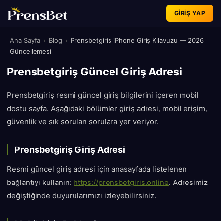
GIRIŞ YAP
Ana Sayfa
›
Blog
›
Prensbetgiris iPhone Giriş Kılavuzu — 2026
Güncellemesi
Prensbetgiriş Güncel Giriş Adresi
Prensbetgiriş resmi güncel giriş bilgilerini içeren mobil
dostu sayfa. Aşağıdaki bölümler giriş adresi, mobil erişim,
güvenlik ve sık sorulan sorulara yer veriyor.
Prensbetgiriş Giriş Adresi
Resmi güncel giriş adresi için anasayfada listelenen
bağlantıyı kullanın:
https://prensbetgiris.online
. Adresimiz
değiştiğinde duyurularımızı izleyebilirsiniz.