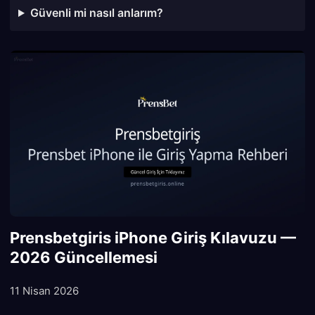
Güvenli mi nasıl anlarım?
Prensbetgiris iPhone Giriş Kılavuzu —
2026 Güncellemesi
11 Nisan 2026