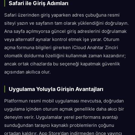
Safari ile Giriş Adımları
Safari üzerinden giriş yaparken adres çubuğuna resmi
siteyi yazın ve sayfanın tam olarak yüklendiğini doğrulayın.
Ana sayfa açılmıyorsa güncel giriş adreslerini doğrulamak
veya alternatif aynalar kontrol etmek işe yarar. Oturum
açma formuna bilgileri girerken iCloud Anahtar Zinciri
otomatik doldurma özelliğini kullanmak zaman kazandırır;
ancak ortak cihazlarda bu seçeneği kapatmak güvenlik
açısından akıllıca olur.
Uygulama Yoluyla Girişin Avantajları
Platformun resmi mobil uygulaması mevcutsa, doğrudan
uygulama içinden oturum açmak genellikle daha akıcı bir
deneyim verir. Uygulamalar yerel performans avantajı
sunduğundan tarayıcı kaynaklı problemlerin çoğunu
ortadan kaldırır. App Store’dan indirmeden önce yayıncı