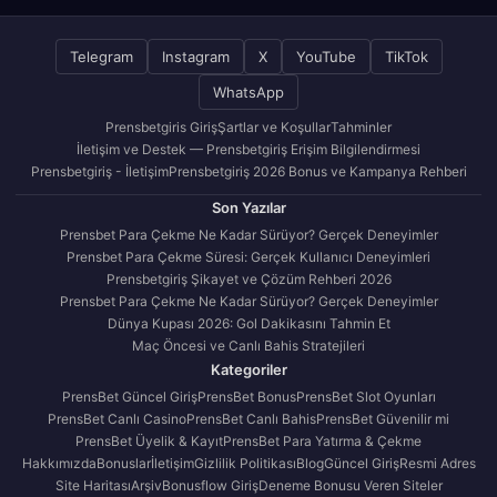
Telegram
Instagram
X
YouTube
TikTok
WhatsApp
Prensbetgiris Giriş
Şartlar ve Koşullar
Tahminler
İletişim ve Destek — Prensbetgiriş Erişim Bilgilendirmesi
Prensbetgiriş - İletişim
Prensbetgiriş 2026 Bonus ve Kampanya Rehberi
Son Yazılar
Prensbet Para Çekme Ne Kadar Sürüyor? Gerçek Deneyimler
Prensbet Para Çekme Süresi: Gerçek Kullanıcı Deneyimleri
Prensbetgiriş Şikayet ve Çözüm Rehberi 2026
Prensbet Para Çekme Ne Kadar Sürüyor? Gerçek Deneyimler
Dünya Kupası 2026: Gol Dakikasını Tahmin Et
Maç Öncesi ve Canlı Bahis Stratejileri
Kategoriler
PrensBet Güncel Giriş
PrensBet Bonus
PrensBet Slot Oyunları
PrensBet Canlı Casino
PrensBet Canlı Bahis
PrensBet Güvenilir mi
PrensBet Üyelik & Kayıt
PrensBet Para Yatırma & Çekme
Hakkımızda
Bonuslar
İletişim
Gizlilik Politikası
Blog
Güncel Giriş
Resmi Adres
Site Haritası
Arşiv
Bonusflow Giriş
Deneme Bonusu Veren Siteler