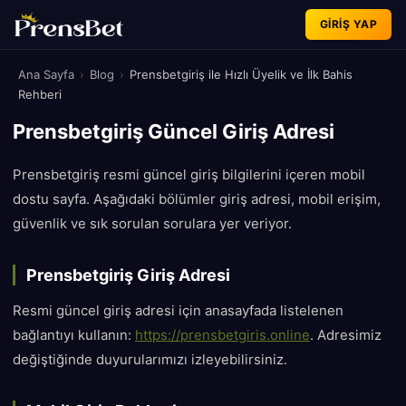
GIRIŞ YAP
Ana Sayfa
›
Blog
›
Prensbetgiriş ile Hızlı Üyelik ve İlk Bahis
Rehberi
Prensbetgiriş Güncel Giriş Adresi
Prensbetgiriş resmi güncel giriş bilgilerini içeren mobil
dostu sayfa. Aşağıdaki bölümler giriş adresi, mobil erişim,
güvenlik ve sık sorulan sorulara yer veriyor.
Prensbetgiriş Giriş Adresi
Resmi güncel giriş adresi için anasayfada listelenen
bağlantıyı kullanın:
https://prensbetgiris.online
. Adresimiz
değiştiğinde duyurularımızı izleyebilirsiniz.