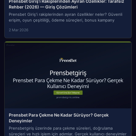
Prensbet Giriş'i Rakiplerinden Ayıran Özellikler: Tarafsız
Rehber (2026) — Giriş Çözümleri
Prensbet Giriş'i rakiplerinden ayıran özellikler neler? Güvenli
erişim, oyun çeşitliliği, ödeme süreçleri, bonus kampany
2 Mar 2026
Prensbet Para Çekme Ne Kadar Sürüyor? Gerçek
Deneyimler
Prensbetgiriş üzerinde para çekme süreleri, doğrulama
süreçleri ve hızlı işlem için adımlar. Gerçek kullanıcı deneyimler