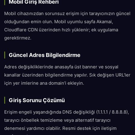
Mobil Giriş Rehberi
Mobil cihazınızdan sorunsuz erişim için tarayıcınızın güncel
olduğundan emin olun. Mobil uyumlu sayfa Akamai,
Cloudflare CDN üzerinden hızlı yüklenir; ek uygulama
gerektirmez.
Güncel Adres Bilgilendirme
Adres değişikliklerinde anasayfa üst banner ve sosyal
kanallar üzerinden bilgilendirme yapılır. Sık değişen URL'ler
için yer imlerine ana domain'i ekleyin.
Giriş Sorunu Çözümü
Erişim engeli yaşandığında DNS değişikliği (1.1.1.1 / 8.8.8.8),
tarayıcı önbellek temizleme veya alternatif tarayıcı
denemesi yardımcı olabilir. Resmi destek için iletişim