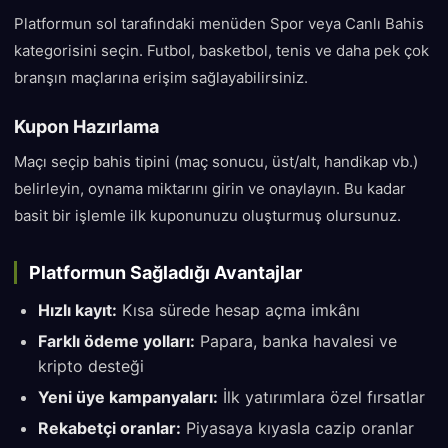
Platformun sol tarafındaki menüden Spor veya Canlı Bahis
kategorisini seçin. Futbol, basketbol, tenis ve daha pek çok
branşın maçlarına erişim sağlayabilirsiniz.
Kupon Hazırlama
Maçı seçip bahis tipini (maç sonucu, üst/alt, handikap vb.)
belirleyin, oynama miktarını girin ve onaylayın. Bu kadar
basit bir işlemle ilk kuponunuzu oluşturmuş olursunuz.
Platformun Sağladığı Avantajlar
Hızlı kayıt:
Kısa sürede hesap açma imkânı
Farklı ödeme yolları:
Papara, banka havalesi ve
kripto desteği
Yeni üye kampanyaları:
İlk yatırımlara özel fırsatlar
Rekabetçi oranlar:
Piyasaya kıyasla cazip oranlar