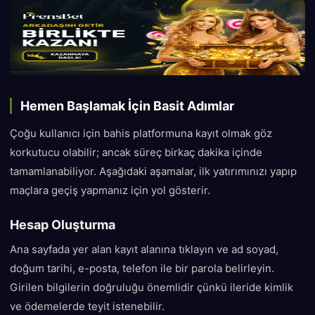
Hemen Başlamak İçin Basit Adımlar
Çoğu kullanıcı için bahis platformuna kayıt olmak göz
korkutucu olabilir; ancak süreç birkaç dakika içinde
tamamlanabiliyor. Aşağıdaki aşamalar, ilk yatırımınızı yapıp
maçlara geçiş yapmanız için yol gösterir.
Hesap Oluşturma
Ana sayfada yer alan kayıt alanına tıklayın ve ad soyad,
doğum tarihi, e-posta, telefon ile bir parola belirleyin.
Girilen bilgilerin doğruluğu önemlidir çünkü ileride kimlik
ve ödemelerde teyit istenebilir.