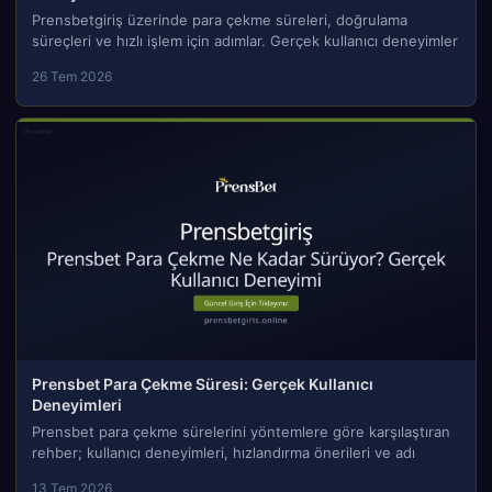
Prensbetgiriş üzerinde para çekme süreleri, doğrulama
süreçleri ve hızlı işlem için adımlar. Gerçek kullanıcı deneyimler
26 Tem 2026
Prensbet Para Çekme Süresi: Gerçek Kullanıcı
Deneyimleri
Prensbet para çekme sürelerini yöntemlere göre karşılaştıran
rehber; kullanıcı deneyimleri, hızlandırma önerileri ve adı
13 Tem 2026