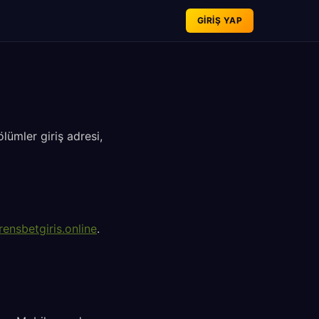
GIRIŞ YAP
lümler giriş adresi,
rensbetgiris.online
.