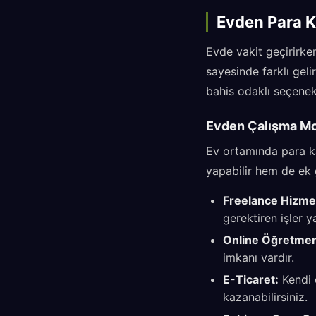
Evden Para K
Evde vakit geçirirk
sayesinde farklı geli
bahis odaklı seçenekl
Evden Çalışma Mo
Ev ortamında para ka
yapabilir hem de ek g
Freelance Hizmet
gerektiren işler 
Online Öğretmen
imkanı vardır.
E-Ticaret:
Kendi e
kazanabilirsiniz.