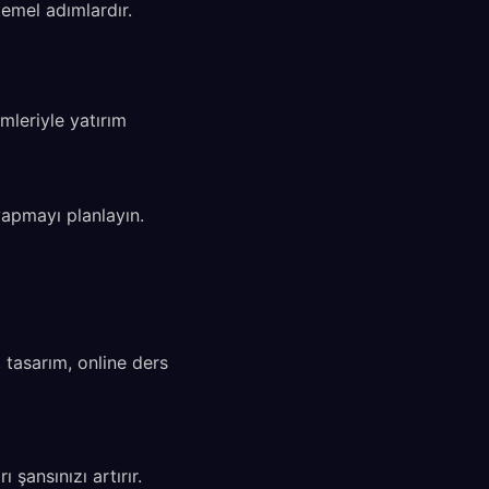
emel adımlardır.
leriyle yatırım
yapmayı planlayın.
 tasarım, online ders
şansınızı artırır.