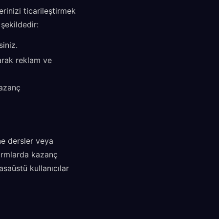
rinizi ticarileştirmek
şekildedir:
siniz.
arak reklam ve
kazanç
ine dersler veya
formlarda kazanç
saüstü kullanıcılar