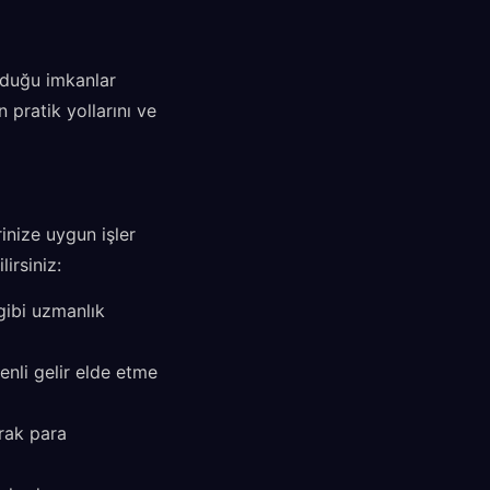
nduğu imkanlar
 pratik yollarını ve
inize uygun işler
irsiniz:
 gibi uzmanlık
enli gelir elde etme
arak para