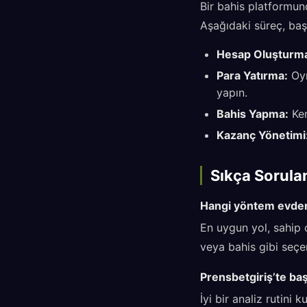
Bir bahis platformun
Aşağıdaki süreç, başl
Hesap Oluşturm
Para Yatırma:
Oyn
yapın.
Bahis Yapma:
Ken
Kazanç Yönetimi
Sıkça Sorula
Hangi yöntem evden
En uygun yol, sahip 
veya bahis gibi seçen
Prensbetgiriş’te baş
İyi bir analiz rutin