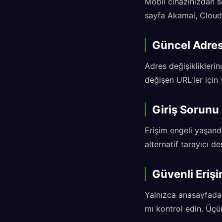
Mobil cihazınızdan s
sayfa Akamai, Cloudf
Güncel Adres
Adres değişikliklerin
değişen URL'ler için 
Giriş Sorun
Erişim engeli yaşandı
alternatif tarayıcı d
Güvenli Erişi
Yalnızca anasayfada 
mı kontrol edin. Üçü