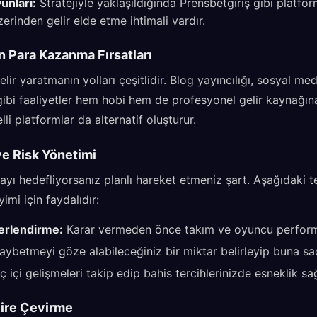
unları:
Stratejiyle yaklaşıldığında Prensbetgiriş gibi platfo
erinden gelir elde etme ihtimali vardır.
n Para Kazanma Fırsatları
ir yaratmanın yolları çeşitlidir. Blog yayıncılığı, sosyal m
 gibi faaliyetler hem hobi hem de profesyonel gelir kaynağına
li platformlar da alternatif oluşturur.
 ve Risk Yönetimi
yı hedefliyorsanız planlı hareket etmeniz şart. Aşağıdaki t
imi için faydalıdır:
erlendirme:
Karar vermeden önce takım ve oyuncu performan
ybetmeyi göze alabileceğiniz bir miktar belirleyip buna sad
 içi gelişmeleri takip edip bahis tercihlerinizde esneklik sa
lire Çevirme