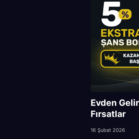
Evden Gelir
Fırsatlar
16 Şubat 2026