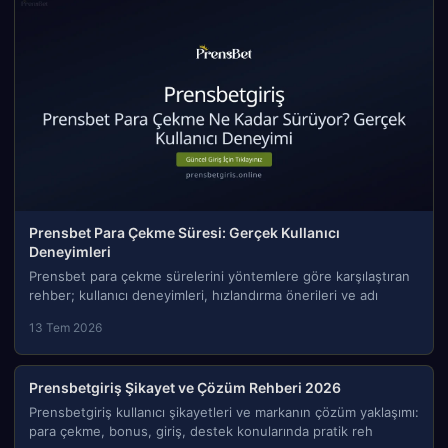
Prensbet Para Çekme Süresi: Gerçek Kullanıcı
Deneyimleri
Prensbet para çekme sürelerini yöntemlere göre karşılaştıran
rehber; kullanıcı deneyimleri, hızlandırma önerileri ve adı
13 Tem 2026
Prensbetgiriş Şikayet ve Çözüm Rehberi 2026
Prensbetgiriş kullanıcı şikayetleri ve markanın çözüm yaklaşımı:
para çekme, bonus, giriş, destek konularında pratik reh