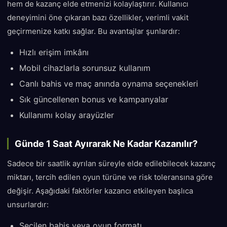
hem de kazanç elde etmenizi kolaylaştırır. Kullanıcı
deneyimini öne çıkaran bazı özellikler, verimli vakit
geçirmenize katkı sağlar. Bu avantajlar şunlardır:
Hızlı erişim imkânı
Mobil cihazlarla sorunsuz kullanım
Canlı bahis ve maç anında oynama seçenekleri
Sık güncellenen bonus ve kampanyalar
Kullanımı kolay arayüzler
Günde 1 Saat Ayırarak Ne Kadar Kazanılır?
Sadece bir saatlik ayrılan süreyle elde edilebilecek kazanç
miktarı, tercih edilen oyun türüne ve risk toleransına göre
değişir. Aşağıdaki faktörler kazancı etkileyen başlıca
unsurlardır:
Seçilen bahis veya oyun formatı