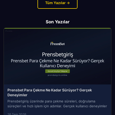
Tüm Yazılar →
Son Yazılar
Prensbet Para Çekme Ne Kadar Sürüyor? Gerçek
Deneyimler
Prensbetgiriş üzerinde para çekme süreleri, doğrulama
süreçleri ve hızlı işlem için adımlar. Gerçek kullanıcı deneyimler
26 Tem 2026