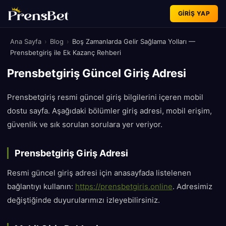
GIRIŞ YAP
Ana Sayfa
›
Blog
›
Boş Zamanlarda Gelir Sağlama Yolları —
Prensbetgiriş ile Ek Kazanç Rehberi
Prensbetgiriş Güncel Giriş Adresi
Prensbetgiriş resmi güncel giriş bilgilerini içeren mobil
dostu sayfa. Aşağıdaki bölümler giriş adresi, mobil erişim,
güvenlik ve sık sorulan sorulara yer veriyor.
Prensbetgiriş Giriş Adresi
Resmi güncel giriş adresi için anasayfada listelenen
bağlantıyı kullanın:
https://prensbetgiris.online
. Adresimiz
değiştiğinde duyurularımızı izleyebilirsiniz.