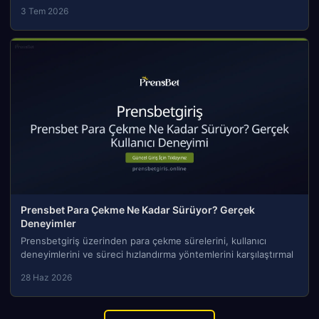
3 Tem 2026
Prensbet Para Çekme Ne Kadar Sürüyor? Gerçek
Deneyimler
Prensbetgiriş üzerinden para çekme sürelerini, kullanıcı
deneyimlerini ve süreci hızlandırma yöntemlerini karşılaştırmal
28 Haz 2026